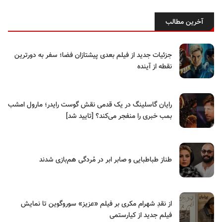
آخرین مطالب
جزئیات جدید از فیلم بعدی پیشتازان فضا؛ سفر به دورترین
نقطه از آینده
رایان گاسلینگ در یک قدمی نقش گوست رایدر؛ مارول امشب
بمب خبری را منفجر می‌کند؟ [تایید شد]
طناز طباطبایی و صابر ابر در مُردگی هم‌بازی شدند
از نقدِ شهرام مکری بر فیلم «عزیز» سوروگوین تا نمایش
فیلم جدید از کیارستمی