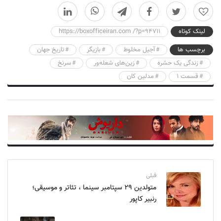
0
لینک کوتاه
https://boxofficeiran.com /?p=94711
برچسب ها
آجیل مخلوط
بازیگر
تاریخ جهان
زندگی یک حشره
زین‌های شعله‌ور
سرنخ
قسمت ۱
مدلین کان
قبلی
متولدین ۲۹ سپتامبر سینما ، تئاتر و موسیقی؛
رنبیر کاپور