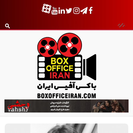
ب
ا
ک
س
آ