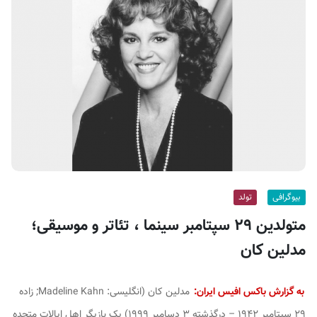
ف
ی
س
ا
ی
ر
ا
ن
بیوگرافی
تولد
متولدین ۲۹ سپتامبر سینما ، تئاتر و موسیقی؛
مدلین کان
به گزارش باکس افیس ایران:
مدلین کان (انگلیسی:
Madeline Kahn
‎; زاده
۲۹ سپتامبر ۱۹۴۲ – درگذشته ۳ دسامبر ۱۹۹۹) یک بازیگر اهل ایالات متحده