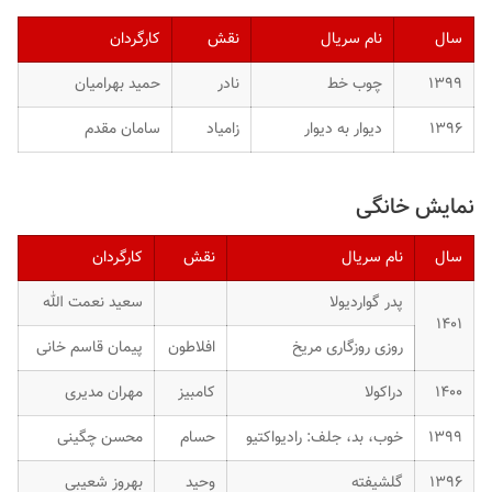
سال
نام سریال
نقش
کارگردان
۱۳۹۹
چوب خط
نادر
حمید بهرامیان
۱۳۹۶
دیوار به دیوار
زامیاد
سامان مقدم
نمایش خانگی
سال
نام سریال
نقش
کارگردان
پدر گواردیولا
سعید نعمت الله
۱۴۰۱
روزی روزگاری مریخ
افلاطون
پیمان قاسم خانی
۱۴۰۰
دراکولا
کامبیز
مهران مدیری
۱۳۹۹
خوب، بد، جلف: رادیواکتیو
حسام
محسن چگینی
۱۳۹۶
گلشیفته
وحید
بهروز شعیبی