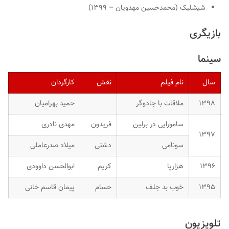
شیشلیک (محمدحسین مهدویان – ۱۳۹۹)
بازیگری
سینما
سال
نام فیلم
نقش
کارگردان
۱۳۹۸
ملاقات با جادوگر
حمید بهرامیان
سامورایی در برلین
فریدون
مهدی نادری
۱۳۹۷
سونامی
دشتی
میلاد صدرعاملی
۱۳۹۶
هزارپا
کریم
ابوالحسن داوودی
۱۳۹۵
خوب بد جلف
حسام
پیمان قاسم خانی
تلویزیون