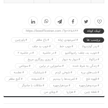
0
لینک کوتاه
https://boxofficeiran.com /?p=125844
برچسب ها
امیرمهدی ژوله
باغ مظفر
پاورچین
پدر گواردیولا
چوب خط
خوب بد جلف
خوب، بد، جلف: رادیواکتیو
در حاشیه
در حاشیه ۲
دراکولا
دیوار به دیوار
روزی روزگاری مریخ
زندگی به شرط خنده
سامورایی در برلین
سونامی
شب‌های برره
شوخی کردم
شیشلیک
عطسه
قهوه تلخ
کمربندها را ببندیم
گلشیفته
گنج مظفر
مرددوهزارچهره
مردهزارچهره
ملاقات با جادوگر
نقطه چین
هزارپا
ویلای من