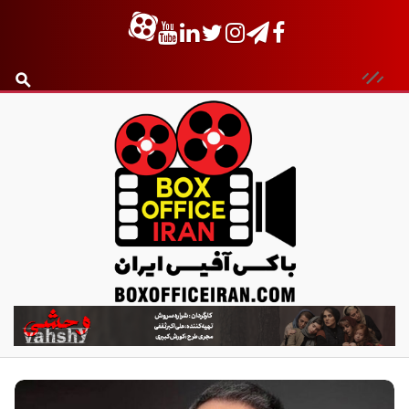
ب
ا
ک
س
آ