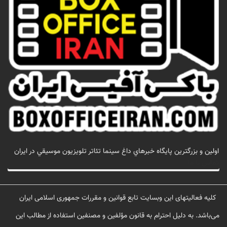
اولين و بزرگترين پايگاه خبرهاي داغ سينما تئاتر تلويزيون موسيقي در ايران
تماس با ما
کلیه فعالیتهای این وبسایت تابع قوانین و مقررات جمهوری اسلامی ایران
می‌باشد. به دلیل احترام به قانون مؤلفین و مصنفین استفاده از مطالب این