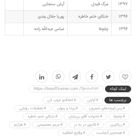
۱۳۹۷
مرگ فیدل
آرش سنجابی
۱۳۹۶
خنکای ختم خاطره
پوریا جلال وندی
۱۳۹۶
چلچلا
عباس عبدالله زاده
0
لینک کوتاه
https://boxofficeiran.com /?p=110384
برچسب ها
آپاچی
اخلاقتو خوب کن
پس‌کوچه‌های شمرون
پیدا و پنهان
تعطیلات رؤیایی
چلچلا
خانواده آقای پریشان
خنکای ختم خاطره
ریکاوری
کادوی در به در
مریم معصومی
هزارتو
همه‌چیز آنجاست
وقایع اتفاقیه