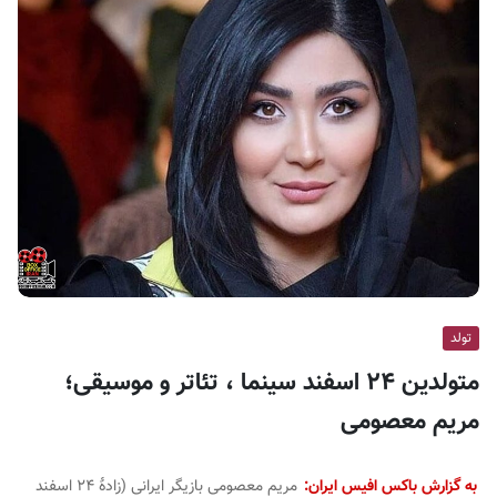
ف
ی
س
ا
ی
ر
ا
ن
تولد
متولدین ۲۴ اسفند سینما ، تئاتر و موسیقی؛
مریم معصومی
به گزارش باکس افیس ایران:
مریم معصومی بازیگر ایرانی (زادهٔ ۲۴ اسفند