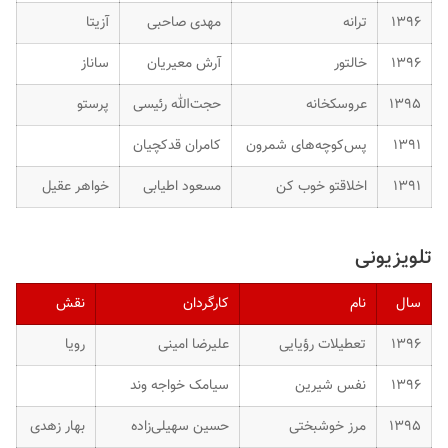
۱۳۹۶
ترانه
مهدی صاحبی
آزیتا
۱۳۹۶
خالتور
آرش معیریان
ساناز
۱۳۹۵
عروسکخانه
حجت‌الله رئیسی
پرستو
۱۳۹۱
پس‌کوچه‌های شمرون
کامران قدکچیان
۱۳۹۱
اخلاقتو خوب کن
مسعود اطیابی
خواهر عقیل
تلویزیونی
سال
نام
کارگردان
نقش
۱۳۹۶
تعطیلات رؤیایی
علیرضا امینی
رویا
۱۳۹۶
نفس شیرین
سیامک خواجه وند
۱۳۹۵
مرز خوشبختی
حسین سهیلی‌زاده
بهار زهدی