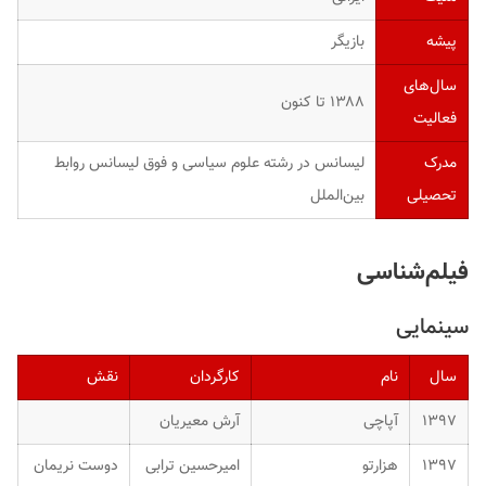
پیشه
بازیگر
سال‌های
۱۳۸۸ تا کنون
فعالیت
مدرک
لیسانس در رشته علوم سیاسی و فوق لیسانس روابط
تحصیلی
بین‌الملل
فیلم‌شناسی
سینمایی
سال
نام
کارگردان
نقش
۱۳۹۷
آپاچی
آرش معیریان
۱۳۹۷
هزارتو
امیرحسین ترابی
دوست نریمان