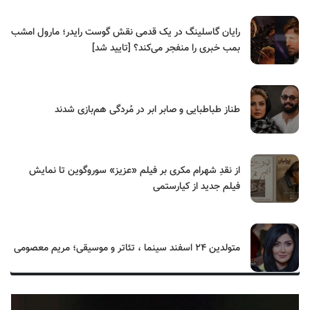
رایان گاسلینگ در یک قدمی نقش گوست رایدر؛ مارول امشب
بمب خبری را منفجر می‌کند؟ [تایید شد]
طناز طباطبایی و صابر ابر در مُردگی هم‌بازی شدند
از نقدِ شهرام مکری بر فیلم «عزیز» سوروگوین تا نمایش
فیلم جدید از کیارستمی
متولدین ۲۴ اسفند سینما ، تئاتر و موسیقی؛ مریم معصومی