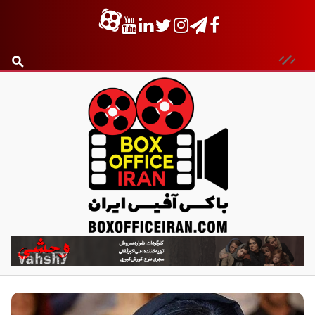
ب
ا
ک
س
آ