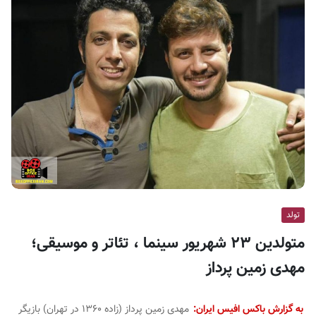
ف
ی
س
ا
ی
ر
ا
ن
تولد
متولدین ۲۳ شهریور سینما ، تئاتر و موسیقی؛
مهدی زمین پرداز
به گزارش باکس افیس ایران:
مهدی زمین پرداز (زاده ۱۳۶۰ در تهران) بازیگر