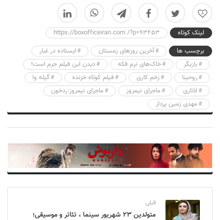
0
لینک کوتاه
https://boxofficeiran.com /?p=93453
برچسب ها
آخرین روزهای زمستان
ایستاده در غبار
بازیگر
خاک‌های نرم فکه
دیدن این فیلم جرم است!
روحینا
زخم کاری
فیلم کوتاه خزنده
گیله وا
لاتاری
ماجرای نیمروز
ماجرای نیمروز:ردخون
مهدی زمین پرداز
قبلی
متولدین ۲۳ شهریور سینما ، تئاتر و موسیقی؛