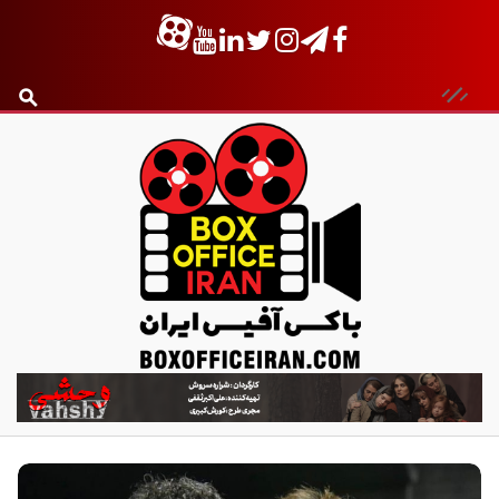
ب
ا
ک
س
آ