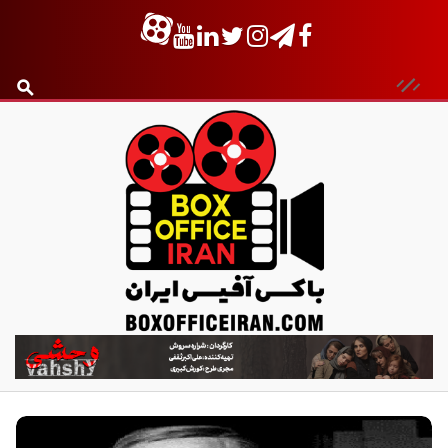
ب
ا
ک
س
آ