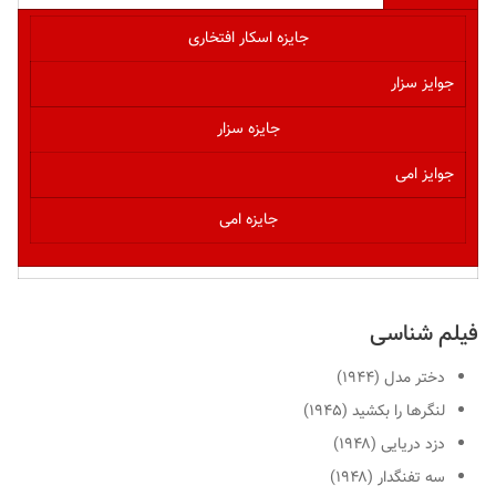
جایزه اسکار افتخاری
جوایز سزار
جایزه سزار
جوایز امی
جایزه امی
فیلم شناسی
دختر مدل (۱۹۴۴)
لنگرها را بکشید (۱۹۴۵)
دزد دریایی (۱۹۴۸)
سه تفنگدار (۱۹۴۸)