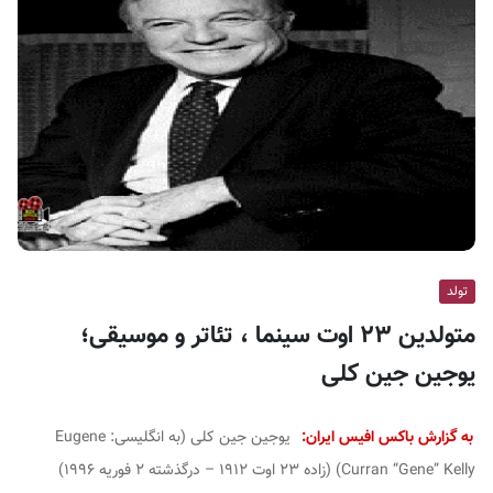
ف
ی
س
ا
ی
ر
ا
ن
تولد
متولدین ۲۳ اوت سینما ، تئاتر و موسیقی؛
یوجین جین کلی
به گزارش باکس افیس ایران:
یوجین جین کلی (به انگلیسی:
Eugene
Curran “Gene” Kelly
) (زاده ۲۳ اوت ۱۹۱۲ – درگذشته ۲ فوریه ۱۹۹۶)