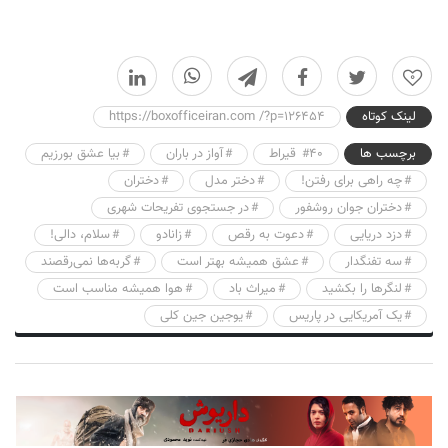
0
لینک کوتاه
https://boxofficeiran.com /?p=126454
برچسب ها
۴۰ قیراط
آواز در باران
بیا عشق بورزیم
چه راهی برای رفتن!
دختر مدل
دختران
دختران جوان روشفور
در جستجوی تفریحات شهری
دزد دریایی
دعوت به رقص
زانادو
سلام، دالی!
سه تفنگدار
عشق همیشه بهتر است
گربه‌ها نمی‌رقصند
لنگرها را بکشید
میراث باد
هوا همیشه مناسب است
یک آمریکایی در پاریس
یوجین جین کلی