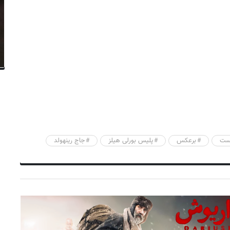
است
برعکس
پلیس بورلی هیلز
جاج رینهولد