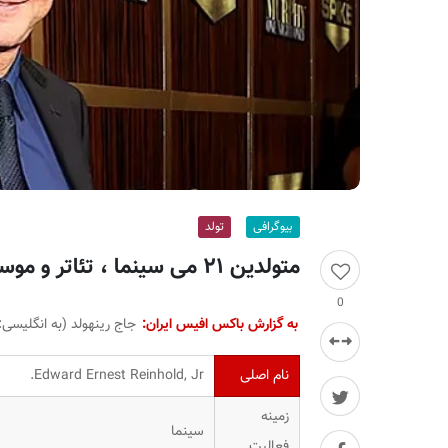
ر
ا
ن
بیوگرافی
تولد
متولدین ۲۱ می سینما ، تئاتر و موسیقی؛ جاج رینهولد
0
به گزارش باکس افیس ایران:
جاج رینهولد (به انگلیسی:
نام اصلی
Edward Ernest Reinhold, Jr.
زمینه
سینما
فعالیت