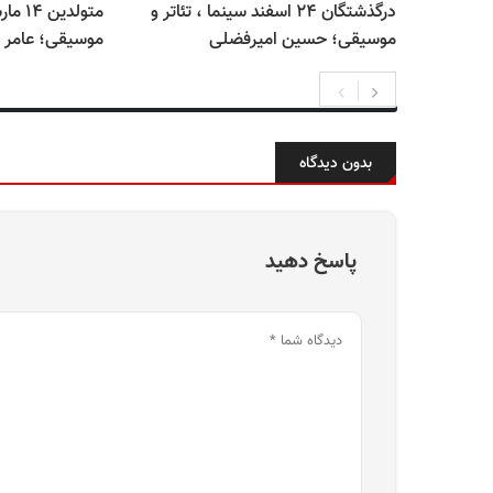
درگذشتگان ۲۴ اسفند سینما ، تئاتر و
متولدی
موسیقی؛ حسین امیرفضلی
موسیقی؛ عامر 
بدون دیدگاه
پاسخ دهید