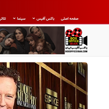
صفحه اصلی
باکس آفیس
سینما
تئاتر
ب
ا
ک
س
آ
ف
ی
س
ا
ی