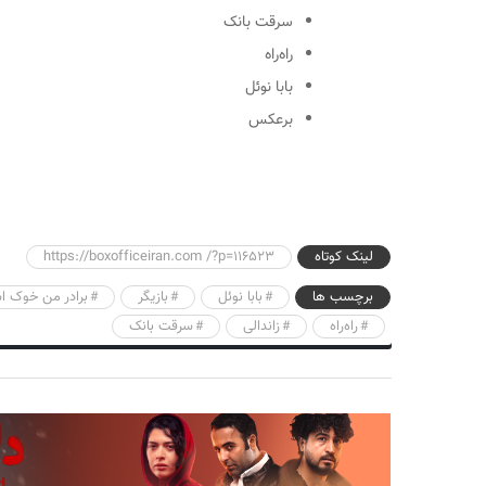
سرقت بانک
راه‌راه
بابا نوئل
برعکس
لینک کوتاه
https://boxofficeiran.com /?p=116523
برچسب ها
بابا نوئل
بازیگر
برادر من خوک 
راه‌راه
زاندالی
سرقت بانک