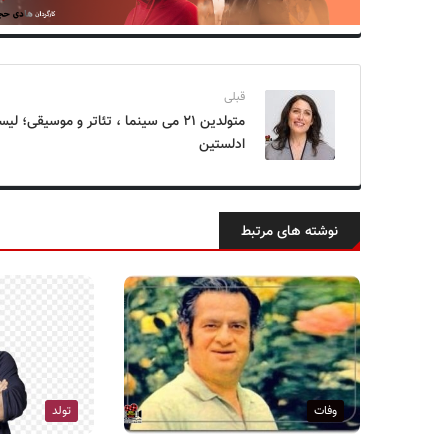
قبلی
متولدین ۲۱ می سینما ، تئاتر و موسیقی؛ لیس
ادلستین
نوشته های مرتبط
وفات
تولد