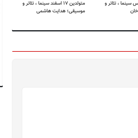
ن ۱۴ مارس سینما ، تئاتر و
متولدین ۱۷ اسفند سینما ، تئاتر و
خان
موسیقی؛ هدایت هاشمی
مو