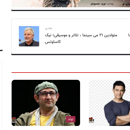
بعدی
ا
متولدین ۲۱ می سینما ، تئاتر و موسیقی؛ نیک
کاساوتس
تولد