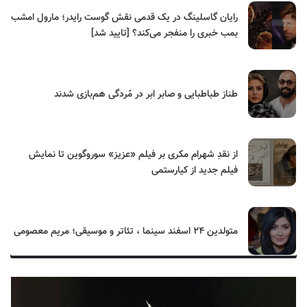
رایان گاسلینگ در یک قدمی نقش گوست رایدر؛ مارول امشب
بمب خبری را منفجر می‌کند؟ [تایید شد]
طناز طباطبایی و صابر ابر در مُردگی هم‌بازی شدند
از نقدِ شهرام مکری بر فیلم «عزیز» سوروگوین تا نمایش
فیلم جدید از کیارستمی
متولدین ۲۴ اسفند سینما ، تئاتر و موسیقی؛ مریم معصومی