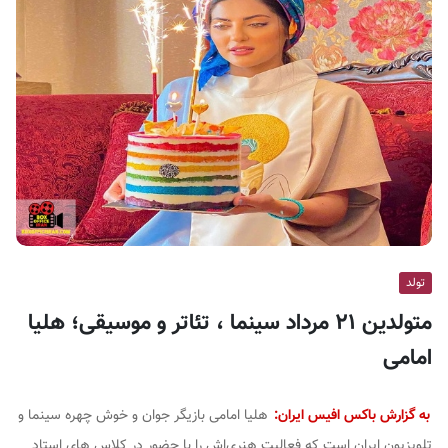
ف
ی
س
ا
ی
ر
ا
ن
تولد
متولدین ۲۱ مرداد سینما ، تئاتر و موسیقی؛ هلیا
امامی
به گزارش باکس افیس ایران:
هلیا امامی بازیگر جوان و خوش چهره سینما و
تلویزیون ایران است که فعالیت هنری‌اش را با حضور در کلاس های استاد