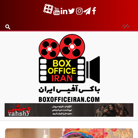
ب
ا
ک
س
آ