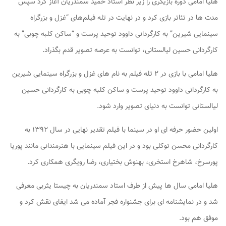
هلیا امامی دوره بازیگری را زیر نظر استاد حمید سمندریان آغاز کرد سپس
مدت ها در تئاتر بازی کرد و در نهایت در تله فیلم‌های “غزل و بزرگراه
سینمایی شیرین” به کارگردانی داوود توحید پرست و “ساکن کلبه چوبی” به
کارگردانی حسین لیالستانی، توانست به عرصه تصویر قدم بگذراد.
هلیا امامی با بازی در ۲ تله فیلم به نام های غزل و بزرگراه سینمایی شیرین
به کارگردانی داوود توحید پرست و ساکن کلبه چوبی به کارگردانی حسین
لیالستانی توانست به دنیای تصویر وارد شود.
اولین حضور حرفه ای او در سینما با فیلم تقدیر نهایی در سال ۱۳۹۲ به
کارگردانی محسن توکلی بود و در این فیلم سینمایی با هنرمندانی مانند پوریا
پورسرخ، شاهرخ استخری، بهنوش بختیاری، رضا رویگری همکاری کرد.
هلیا امامی سال ها پیش از طرف استاد سمندریان به چیستا یثربی معرفی
شد و در نمایشنامه ای برای جشنواره فجر آماده می شد ایفای نقش کرد و
موفق هم بود.