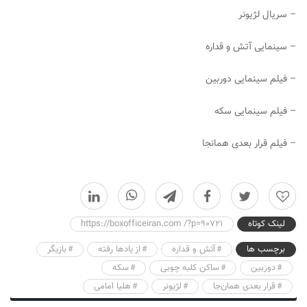
– سریال لژیونر
– سینمایی آتش و قداره
– فیلم سینمایی دوربین
– فیلم سینمایی سکه
– فیلم قرار بعدی همانجا
0
لینک کوتاه
https://boxofficeiran.com /?p=90721
برچسب ها
آتش و قداره
از یادها رفته
بازیگر
دوربین
ساکن کلبه چوبی
سکه
قرار بعدی همان‌جا
لژیونر
هلیا امامی