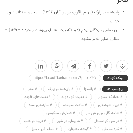
تئاتر
پابرهنه در پارک (مریم باقری، مهر و آبان ۱۳۹۶) – مجموعه تئاتر دیوار
چهارم
من تمامی مردگان بودم (عبدالله برجسته، اردیبهشت و خرداد ۱۳۹۳) –
سالن اصلی تئاتر مشهد
0
لینک کوتاه
https://boxofficeiran.com /?p=101727
برچسب ها
بالشها
پابرهنه در پارک
تئاتر
تصادف ممنوع
حدیث‌ فولادوند
دست‌های آلوده
دیوار شیشه‌ای
ساعت سوخته
سایه‌های سرد
شاخه گلی برای عروس
شمارش معکوس
عروس کوهستان
غریبه‌ای در شهر
فریاد در شب
گارد ساحلی
گوشه نشینان
محله گل و بلبل