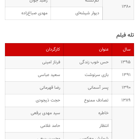
گم‌گشته
رامبد جوان
۱۳۸۰
دیوار شیشه‌ای
مهدی صباغ‌زاده
تله فیلم
سال
عنوان
کارگردان
۱۳۹۵
حس خوب زندگی
فرناز امینی
۱۳۹۱
بازی سرنوشت
سعید عباسی
۱۳۹۰
پسر آسمانی
رضا قهرمانی
۱۳۸۹
تصادف ممنوع
حجت ذیجودی
خاطره
سید مهدی برقعی
انتظار
حامد غلامی
شمارش معکوس
محسن ربیعی