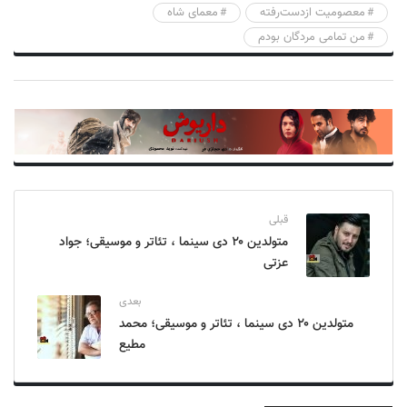
معصومیت ازدست‌رفته
معمای شاه
من تمامی مردگان بودم
قبلی
متولدین ۲۰ دی سینما ، تئاتر و موسیقی؛ جواد
عزتی
بعدی
متولدین ۲۰ دی سینما ، تئاتر و موسیقی؛ محمد
مطیع