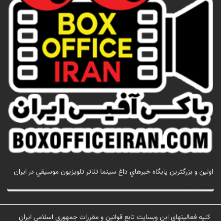
اولين و بزرگترين پايگاه خبرهاي داغ سينما تئاتر تلويزيون موسيقي در ايران
تماس با ما
کلیه فعالیتهای این وبسایت تابع قوانین و مقررات جمهوری اسلامی ایران