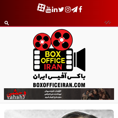
ب
ا
ک
س
آ