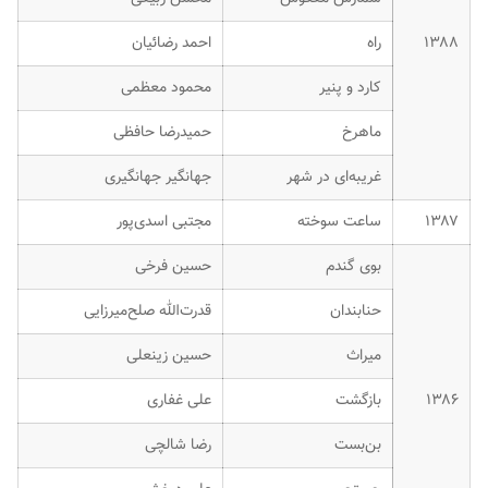
۱۳۸۸
راه
احمد رضائیان
کارد و پنیر
محمود معظمی
ماهرخ
حمیدرضا حافظی
غریبه‌ای در شهر
جهانگیر جهانگیری
۱۳۸۷
ساعت سوخته
مجتبی اسدی‌پور
بوی گندم
حسین فرخی
حنابندان
قدرت‌الله صلح‌میرزایی
میراث
حسین زینعلی
۱۳۸۶
بازگشت
علی غفاری
بن‌بست
رضا شالچی