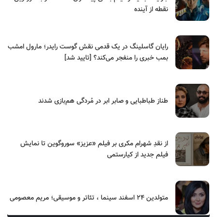
نقطه از آینده
رایان گاسلینگ در یک قدمی نقش گوست رایدر؛ مارول امشب
بمب خبری را منفجر می‌کند؟ [تایید شد]
طناز طباطبایی و صابر ابر در مُردگی هم‌بازی شدند
از نقدِ شهرام مکری بر فیلم «عزیز» سوروگوین تا نمایش
فیلم جدید از کیارستمی
متولدین ۲۴ اسفند سینما ، تئاتر و موسیقی؛ مریم معصومی