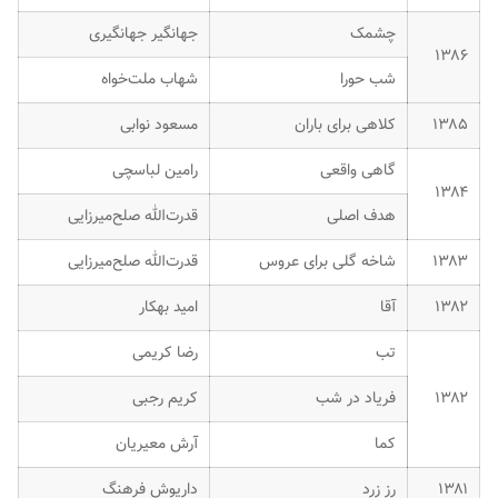
چشمک
جهانگیر جهانگیری
۱۳۸۶
شب حورا
شهاب ملت‌خواه
۱۳۸۵
کلاهی برای باران
مسعود نوابی
گاهی واقعی
رامین لباسچی
۱۳۸۴
هدف اصلی
قدرت‌الله صلح‌میرزایی
۱۳۸۳
شاخه گلی برای عروس
قدرت‌الله صلح‌میرزایی
۱۳۸۲
آقا
امید بهکار
تب
رضا کریمی
۱۳۸۲
فریاد در شب
کریم رجبی
کما
آرش معیریان
۱۳۸۱
رز زرد
داریوش فرهنگ