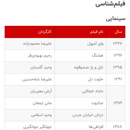
فیلم‌شناسی
سینمایی
سال
نام فیلم
کارگردان
۱۳۹۷
وای آمپول
علیرضا محمودزاده
۱۳۹۶
هشتگ
رحیم بهبودی‌فر
۱۳۹۵
تتل و راز صندوقچه
وحید گلستان
۱۳۹۱
خلوت دل
علیرضا شاه‌حسینی
داماد خجالتی
آرش معیریان
۱۳۸۹
عنکبوت
مانى ارمغان
دزدان خیابان جردن
وحید اسلامی
۱۳۸۸
افراطی‌ها
جهانگیر جهانگیری