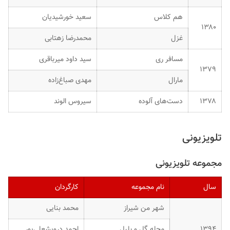
هم کلاس
سعید خورشیدیان
۱۳۸۰
غزل
محمدرضا زهتابی
مسافر ری
سید داود میرباقری
۱۳۷۹
مارال
مهدی صباغ‌زاده
۱۳۷۸
دست‌های آلوده
سیروس الوند
تلویزیونی
مجموعه تلویزیونی
سال
نام مجموعه
کارگردان
شهر من شیراز
محمد بنایی
۱۳۹۴
محله گل و بلبل
احمد درویشعلی‌پور