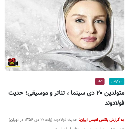
ف
ی
س
ا
ی
ر
ا
ن
بیوگرافی
تولد
متولدین ۲۰ دی سینما ، تئاتر و موسیقی؛ حدیث
فولادوند
به گزارش باکس افیس ایران:
حدیث فولادوند (زاده ۲۰ دی ۱۳۵۶ در تهران)