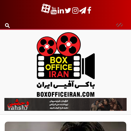
ب
ا
ک
س
آ