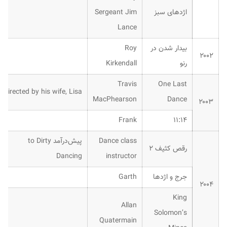
Sergeant Jim
اژدهای سبز
Lance
Roy
بیدار شدن در
۲۰۰۲
Kirkendall
رنو
Travis
One Last
Directed by his wife, Lisa
MacPhearson
Dance
۲۰۰۳
Frank
۱۱:۱۴
Dirty
پیش‌درآمد to
Dance class
رقص کثیف ۲
Dancing
instructor
Garth
جرج و اژدها
۲۰۰۴
King
Allan
Solomon’s
Quatermain