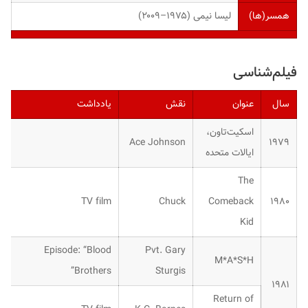
لیسا نیمی (۱۹۷۵–۲۰۰۹)
همسر(ها)
فیلم‌شناسی
یادداشت
نقش
عنوان
سال
اسکیت‌تاون،
Ace Johnson
۱۹۷۹
ایالات متحده
The
TV film
Chuck
Comeback
۱۹۸۰
Kid
Episode: “Blood
Pvt. Gary
M*A*S*H
Brothers”
Sturgis
۱۹۸۱
Return of