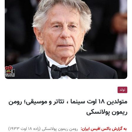
ف
ی
س
ا
ی
ر
ا
ن
تولد
متولدین ۱۸ اوت سینما ، تئاتر و موسیقی؛ رومن
ریمون پولانسکی
به گزارش باکس افیس ایران:
رومن ریمون پولانسکی (زاده ۱۸ اوت ۱۹۳۳)