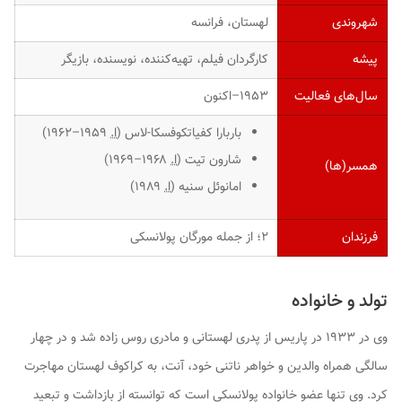
شهروندی
لهستان، فرانسه
پیشه
کارگردان فیلم، تهیه‌کننده، نویسنده، بازیگر
سال‌های فعالیت
۱۹۵۳–اکنون
باربارا کفیاتکوفسکا-لاس (
ا.
۱۹۵۹–۱۹۶۲)
شارون تیت (
ا.
۱۹۶۸–۱۹۶۹)
همسر(ها)
امانوئل سنیه (
ا.
۱۹۸۹)
فرزندان
۲؛ از جمله مورگان پولانسکی
تولد و خانواده
وی در ۱۹۳۳ در پاریس از پدری لهستانی و مادری روس زاده شد و در چهار
سالگی همراه والدین و خواهر ناتنی خود، آنت، به کراکوف لهستان مهاجرت
کرد. وی تنها عضو خانواده پولانسکی است که توانسته از بازداشت و تبعید