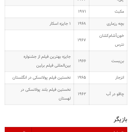
مکبث
۱۹۷۱
بچه رزماری
۱۹۶۸
۱ جایزه اسکار
خون‌آشام‌کشان
۱۹۶۷
نترس
جایزه بهترین فیلم از جشنواره
بن‌بست
۱۹۶۶
بین‌المللی فیلم برلین
انزجار
۱۹۶۵
نخستین فیلم پولانسکی در انگلستان
نخستین فیلم بلند پولانسکی در
چاقو در آب
۱۹۶۲
لهستان
بازیگر