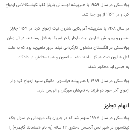
پولانسکی در سال ۱۹۵۹ با هنرپیشه لهستانی باربارا کفیاتکوفسکا-لاس ازدواج
کرد و در ۱۹۶۲ از وی جدا شد.
در سال ۱۹۶۸ با هنرپیشه آمریکایی شارون تیت ازدواج کرد. در ۱۹۶۹ چارلز
منسن و پیروانش شارون تیت باردار را در آمریکا به قتل رساندند. در آن زمان
پولانسکی در انگلستان مشغول کارگردانی فیلم «روز دلفین» بود که به علت
قتل شارون تیت هرگز ساخته نشد. مانسون و همدستانش در دادگاه
به حبس ابد محکوم شدند.
پولانسکی در سال ۱۹۸۹ با هنرپیشه فرانسوی امانوئل سنیه ازدواج کرد و از
ازدواج آخر خود دو فرزند به نام‌های مورگان و الویس دارد.
اتهام تجاوز
پولانسکی در سال ۱۹۷۷ متهم شد که در جریان یک میهمانی در منزل جک
نیکلسون در شهر لس آنجلس دختری ۱۳ ساله (به نام «سامانتا گایمر») را