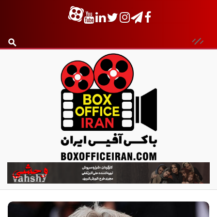
ب
ا
ک
س
آ