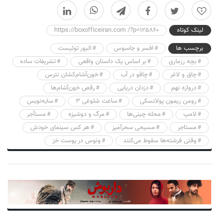
0
لینک کوتاه
https://boxofficeiran.com /?p=125860
برچسب ها
افسر و جاسوس
الیور توئیست
بچه رزماری
بر اساس یک داستان واقعی
تشریفات ساده
چاق و لاغر
چاقو در آب
خون‌آشام‌کشان نترس
دروازه نهم
دزدان دریایی
رقص خون‌آشام‌ها
رومن ریمون پولانسکی
ساعت شلوغی ۳
سایه‌نویس
لامپ
محله چینی‌ها
مرگ و دوشیزه
مستأجر
مستاجر
مسیحی سحرآمیز
هر کس سینمای خودش
وقتی فرشته‌ها سقوط می‌کنند
ونوس در پوست خز