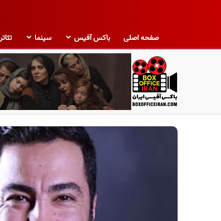
صفحه اصلی
باکس آفیس
سینما
تئاتر
ب
ا
ک
س
آ
ف
ی
س
ا
ی