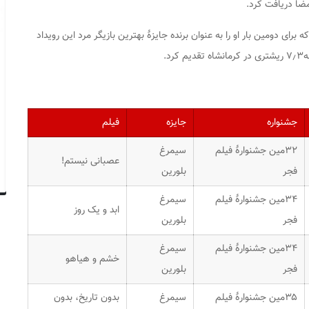
امضا دریافت کرد.
 برای دومین بار او را به عنوان برنده جایزهٔ بهترین بازیگر مرد این رویداد
د.
جشنواره
جایزه
فیلم
۳۲مین جشنوارهٔ فیلم
سیمرغ
عصبانی نیستم!
فجر
بلورین
۳۴مین جشنوارهٔ فیلم
سیمرغ
ابد و یک روز
فجر
بلورین
۳۴مین جشنوارهٔ فیلم
سیمرغ
خشم و هیاهو
فجر
بلورین
۳۵مین جشنوارهٔ فیلم
سیمرغ
بدون تاریخ، بدون