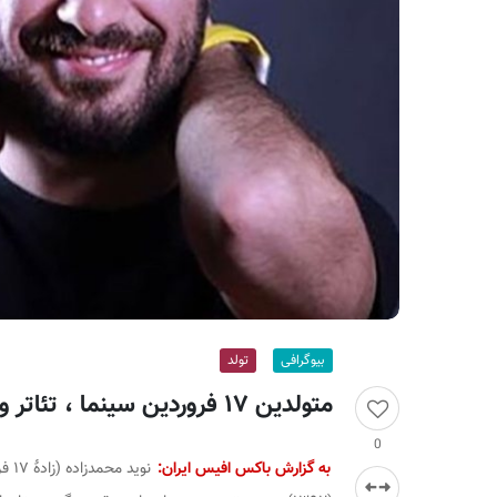
ر
ا
ن
بیوگرافی
تولد
متولدین ۱۷ فروردین سینما ، تئاتر و موسیقی؛ نوید محمدزاده
0
به گزارش باکس افیس ایران:
نوید محمدزاده (زادهٔ ۱۷ فروردین ۱۳۶۵) بازیگر ایرانی است. نقش‌آفرینی وی در فیلم