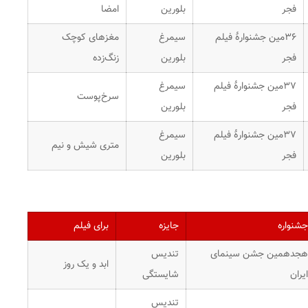
فجر
بلورین
امضا
۳۶مین جشنوارهٔ فیلم
سیمرغ
مغزهای کوچک
فجر
بلورین
زنگ‌زده
۳۷مین جشنوارهٔ فیلم
سیمرغ
سرخ‌پوست
فجر
بلورین
۳۷مین جشنوارهٔ فیلم
سیمرغ
متری شیش و نیم
فجر
بلورین
جشنواره
جایزه
برای فیلم
هجدهمین جشن سینمای
تندیس
ابد و یک روز
ایران
شایستگی
تندیس