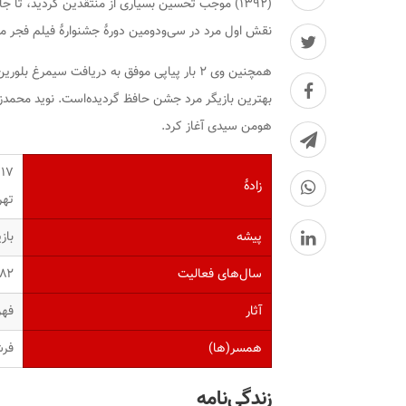
(۱۳۹۲) موجب تحسین بسیاری از منتقدین گردید، تا 
نقش اول مرد در سی‌ودومین دورهٔ جشنوارهٔ فیلم فجر می
همچنین وی ۲ بار پیاپی موفق به دریافت سیم
بهترین بازیگر مرد جشن حافظ گردیده‌است. نوید محمدزا
هومن سیدی آغاز کرد.
۱۷ فروردین ۱۳۶۵ ‏(۳۵ سال)
زادهٔ
تهر
پیشه
باز
سال‌های فعالیت
۱۳۸۲–
آثار
فهر
همسر(ها)
فرش
زندگی‌نامه