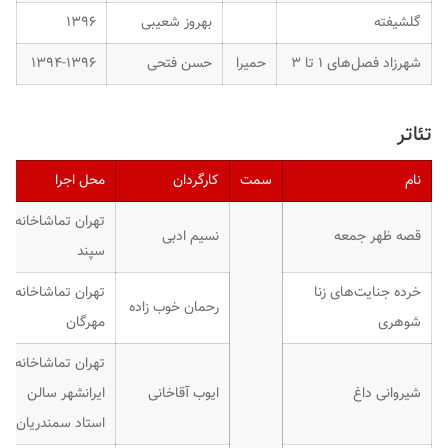
گلشیفته
بهروز شعیبی
۱۳۹۶
شهرزاد فصل‌های ۱ تا ۳
حمیرا
حسن فتحی
۱۳۹۴-۱۳۹۶
تئاتر
نام
سمت
کارگردان
محل اجرا
تهران تماشاخانه
قصه ظهر جمعه
نسیم ادبی
سپند
خرده جنایت‌های زنا
تهران تماشاخانه
رحمان خوب زاده
شوهری
مهرگان
تهران تماشاخانه
شیروانی داغ
ایوب آقاخانی
ایرانشهر سالن
استاد سمندریان