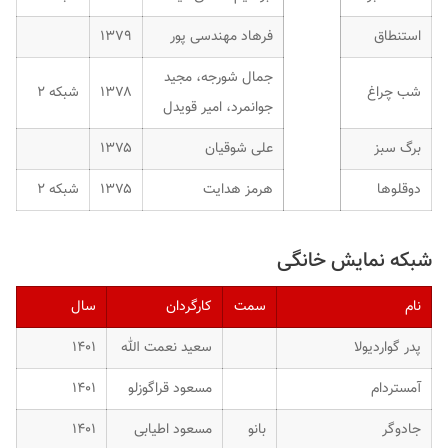
استنطاق
فرهاد مهندسی پور
۱۳۷۹
جمال شورجه، مجید
شب چراغ
۱۳۷۸
شبکه ۲
جوانمرد، امیر قویدل
برگ سبز
علی شوقیان
۱۳۷۵
دوقلوها
هرمز هدایت
۱۳۷۵
شبکه ۲
شبکه نمایش خانگی
نام
سمت
کارگردان
سال
پدر گواردیولا
سعید نعمت الله
۱۴۰۱
آمستردام
مسعود قراگوزلو
۱۴۰۱
جادوگر
بانو
مسعود اطیابی
۱۴۰۱