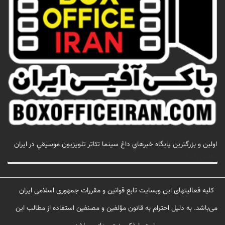
اولين و بزرگترين پايگاه خبرهاي داغ سينما تئاتر تلويزيون موسيقي در ايران
تماس با ما
کلیه فعالیتهای این وبسایت تابع قوانین و مقررات جمهوری اسلامی ایران
می‌باشد. به دلیل احترام به قانون مؤلفین و مصنفین استفاده از مطالب این