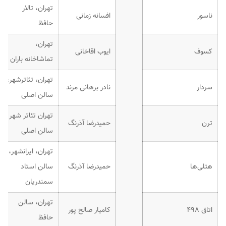
تهران، تالار
ناسور
افسانه زمانی
حافظ
تهران،
کسوف
ایوب اقاخانی
تماشاخانه باران
تهران، تئاترشهر،
سردار
نادر برهانی مرند
سالن اصلی
تهران تئاتر شهر
ترن
حمیدرضا آذرنگ
سالن اصلی
تهران، ایرانشهر،
هتلی‌ها
حمیدرضا آذرنگ
سالن استاد
سمندریان
تهران، سالن
اتاق ۴۹۸
کامیار صالح پور
حافظ