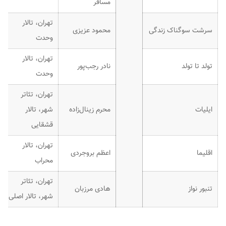
مسافر
تهران، تالار
سرشت سوگناک زندگی
محمود عزیزی
وحدت
تهران، تالار
تولد تا تولد
نادر رجب‌پور
وحدت
تهران، تئاتر
ایلیات
محرم زینال‌زاده
شهر، تالار
قشقایی
تهران، تالار
اقلیما
اعظم بروجردی
محراب
تهران، تئاتر
تنبور نواز
هادی مرزبان
شهر، تالار اصلی