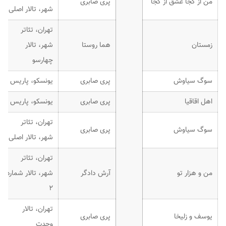
من از کجا عشق از کجا
پری صابری
شهر، تالار اصلی
تهران، تئاتر
زمستان
هما روستا
شهر، تالار
چهارسو
سوگ سیاوش
پری صابری
یونسکو، پاریس
اهل اقاقیا
پری صابری
یونسکو، پاریس
تهران، تئاتر
سوگ سیاوش
پری صابری
شهر، تالار اصلی
تهران، تئاتر
من و هزار تو
آرش دادگر
شهر، تالار شماره
۲
تهران، تالار
یوسف و زلیخا
پری صابری
وحدت