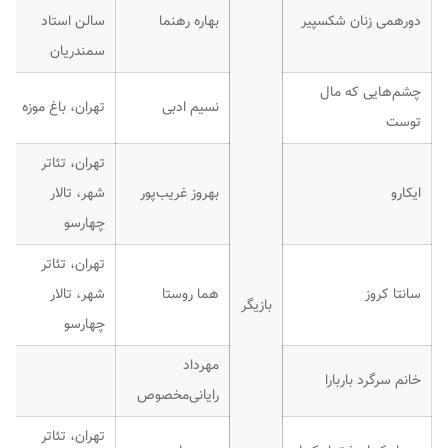
دورهمی زنان شکسپیر
بهاره رهنما
سالن استاد
سمندریان
چشم‌هایی که مال
نسیم ادبی
تهران، باغ موزه
توست
تهران، تئاتر
ایکارو
بهروز غریب‌پور
شهر، تالار
چهارسو
تهران، تئاتر
سانتا کروز
هما روستا
شهر، تالار
بازیگر
چهارسو
مهرداد
خانم سرگرد باربارا
رایانی‌مخصوص
تهران، تئاتر