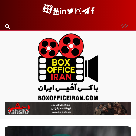
ب
ا
ک
س
آ