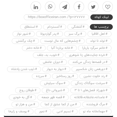
0
لینک کوتاه
https://boxofficeiran.com /?p=127777
برچسب ها
آشفتگی
آمستردام
استنطاق
اهل اقاقیا
برگ سبز
پدر گواردیولا
تنبور نواز
تولد تا تولد
چشم‌هایی که مال توست
چک برگشتی
خانم سرگرد باربارا
خانه برناردا آلبا
خانه دختر
خرده جنایت‌های زنا شوهری
خوب، بد، جلف
در قصه‌ها زندگی می‌کنند
دوران عاشقی
دورهمی زنان شکسپیر
دیوار به دیوار
ذوب شدن پادشاه
رند خلوت نشین
روز رستاخیز
سرزده
سرشت سوگناک زندگی
سوگ سیاوش
شهرزاد فصل‌های ١ تا ٣
شیروانی داغ
طوفان روح
عامدانه،عاشقانه،قاتلانه
قصه ظهر جمعه
گل به خودی
مرگ فروشنده
من از کجا عشق از کجا
من و هزار تو
مهمانخانه ماه نو
نسیم ادبی
نمور
یوسف و زلیخا