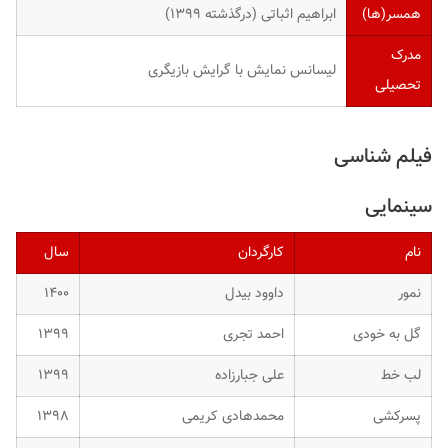
همسر(ها)
ابراهیم اثباتی (درگذشته ۱۳۹۹)
مدرک
لیسانس نمایش با گرایش بازیگری
تحصیلی
فیلم شناسی
سینمایی
نام
کارگردان
سال
نمور
داوود بیدل
۱۴۰۰
گل به خودی
احمد تجری
۱۳۹۹
لب خط
علی جبارزاده
۱۳۹۹
پسرکشی
محمدهادی کریمی
۱۳۹۸