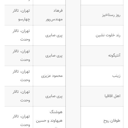
فرهاد
تهران، تالار
روز رستاخیز
مهندس‌پور
چهارسو
تهران، تالار
رند خلوت نشین
پری صابری
وحدت
تهران، تالار
آنتیگونه
پری صابری
وحدت
تهران، تالار
زینب
محمود عزیزی
وحدت
تهران، تالار
اهل اقاقیا
پری صابری
وحدت
هوشنگ
تهران، تالار
طوفان روح
هیهاوند و حسین
وحدت