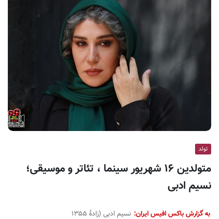
ف
ی
س
ا
ی
ر
ا
ن
تولد
متولدین ۱۶ شهریور سینما ، تئاتر و موسیقی؛
نسیم ادبی
به گزارش باکس افیس ایران:
نسیم ادبی (زادهٔ ۱۳۵۵