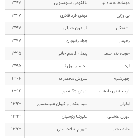
مهمانخانه ماه نو
تاکفومی تسوتسویی
۱۳۹۷
بی وزنی
مهدی فرد قادری
۱۳۹۷
آشفتگی
فریدون جیرانی
۱۳۹۷
زهرمار
جواد رضویان
۱۳۹۷
خوب، بد، جلف
پیمان قاسم خانی
۱۳۹۵
لرد
محمد رسول‌اف
۱۳۹۵
چهارشنبه
سروش محمدزاده
۱۳۹۴
ذوب شدن پادشاه
هوتن زنگنه پور
۱۳۹۴
ارغوان
امید بنکدار و کیوان علیمحمدی
۱۳۹۳
دوران عاشقی
علیرضا رئیسیان
۱۳۹۳
خانه دختر
شهرام شاه‌حسینی
۱۳۹۳