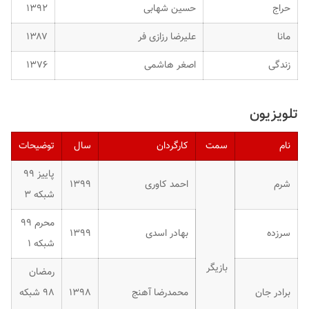
حراج
حسین شهابی
۱۳۹۲
مانا
علیرضا رزازی فر
۱۳۸۷
زندگی
اصغر هاشمی
۱۳۷۶
تلویزیون
نام
سمت
کارگردان
سال
توضیحات
پاییز ۹۹
شرم
احمد کاوری
۱۳۹۹
شبکه ۳
محرم ۹۹
سرزده
بهادر اسدی
۱۳۹۹
شبکه ۱
بازیگر
رمضان
برادر جان
محمدرضا آهنج
۱۳۹۸
۹۸ شبکه