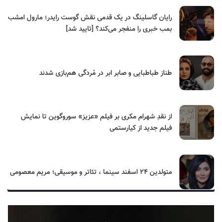
رایان گاسلینگ در یک قدمی نقش گوست رایدر؛ مارول امشب
بمب خبری را منفجر می‌کند؟ [تایید شد]
طناز طباطبایی و صابر ابر در مُردگی هم‌بازی شدند
از نقدِ شهرام مکری بر فیلم «عزیز» سوروگوین تا نمایش
فیلم جدید از کیارستمی
متولدین ۲۴ اسفند سینما ، تئاتر و موسیقی؛ مریم معصومی