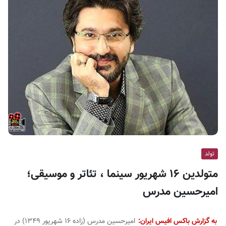
ف
ی
س
ا
ی
ر
ا
ن
تولد
متولدین ۱۶ شهریور سینما ، تئاتر و موسیقی؛
امیرحسین مدرس
به گزارش باکس افیس ایران:
امیرحسین مدرس (زاده ۱۶ شهریور ۱۳۴۹) در