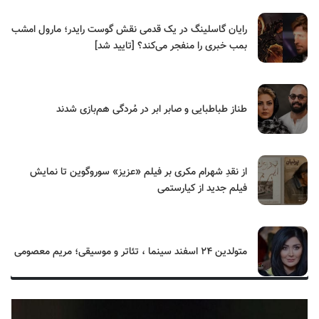
رایان گاسلینگ در یک قدمی نقش گوست رایدر؛ مارول امشب
بمب خبری را منفجر می‌کند؟ [تایید شد]
طناز طباطبایی و صابر ابر در مُردگی هم‌بازی شدند
از نقدِ شهرام مکری بر فیلم «عزیز» سوروگوین تا نمایش
فیلم جدید از کیارستمی
متولدین ۲۴ اسفند سینما ، تئاتر و موسیقی؛ مریم معصومی