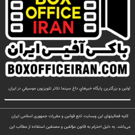
اولين و بزرگترين پايگاه خبرهاي داغ سينما تئاتر تلويزيون موسيقي در ايران
تماس با ما
کلیه فعالیتهای این وبسایت تابع قوانین و مقررات جمهوری اسلامی ایران
می‌باشد. به دلیل احترام به قانون مؤلفین و مصنفین استفاده از مطالب این