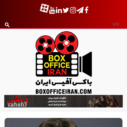
ب
ا
ک
س
آ