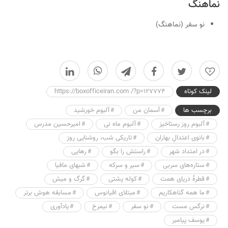
نماهنگ
نو سفر (نماهنگ)
0
لینک کوتاه
https://boxofficeiran.com /?p=127774
برچسب ها
آسمان من
آلبوم خورشید
آلبوم روز رستاخیز
آلبوم ماه نی
امیرحسین مدرس
بانوی اعتدالِ بهاران
تاریکی شب، روشنایی روز
در امتداد شهر
راستش را بگو
رهایی
ستاره‌های سربی
سیر و سرکه
شبهای مافیا
قطرهٔ دریای همت
کوله پشتی
گرگ و میش
ما همه گناهکاریم
مبتلای اقیانوس
مسابقه هوش برتر
نرگس مست
نو سفر
نیمرخ
یادآوری
یوسف پیامبر