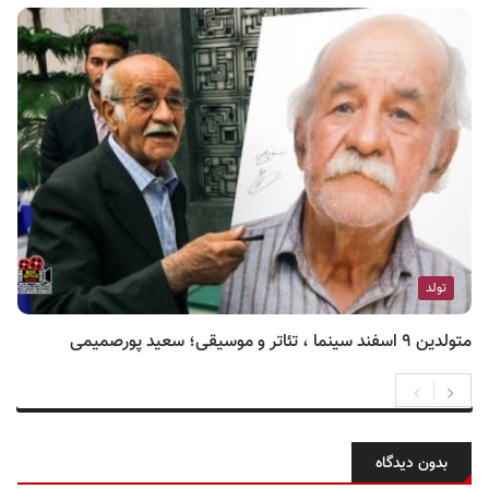
تولد
متولدین ۹ اسفند سینما ، تئاتر و موسیقی؛ سعید پورصمیمی
بدون دیدگاه