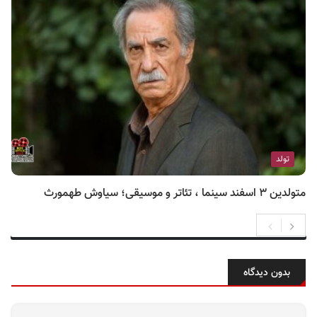
تولد
متولدین ۳ اسفند سینما ، تئاتر و موسیقی؛ سیاوش طهمورث
بدون دیدگاه