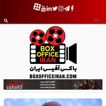
ب
ا
ک
س
آ