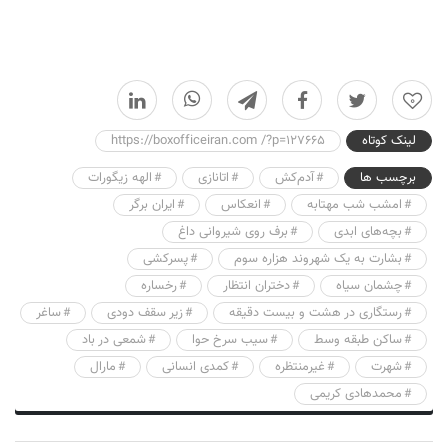
0
لینک کوتاه
https://boxofficeiran.com /?p=127665
برچسب ها
آدم‌کش
اتانازی
الهه زیگورات
امشب شب مهتابه
انعکاس
ایران برگر
بچه‌های ابدی
برف روی شیروانی داغ
بشارت به یک شهروند هزاره سوم
پسرکشی
چشمان سیاه
دختران انتظار
رخساره
رستگاری در هشت و بیست دقیقه
زیر سقف دودی
ساغر
ساکن طبقه وسط
سیب سرخ حوا
شمعی در باد
شهرت
غیرمنتظره
کمدی انسانی
مارال
محمدهادی کریمی