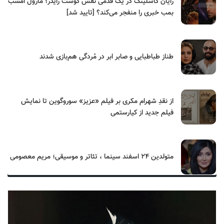
رایان گاسلینگ در یک قدمی نقش گوست رایدر؛ مارول امشب
بمب خبری را منفجر می‌کند؟ [تایید شد]
طناز طباطبایی و صابر ابر در مُردگی هم‌بازی شدند
از نقدِ شهرام مکری بر فیلم «عزیز» سوروگوین تا نمایش
فیلم جدید از کیارستمی
متولدین ۲۴ اسفند سینما ، تئاتر و موسیقی؛ مریم معصومی