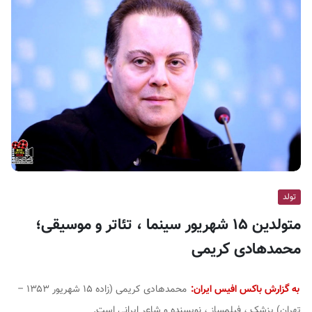
ف
ی
س
ا
ی
ر
ا
ن
تولد
متولدین ۱۵ شهریور سینما ، تئاتر و موسیقی؛
محمدهادی کریمی
به گزارش باکس افیس ایران:
محمدهادی کریمی (زاده ۱۵ شهریور ۱۳۵۳ –
تهران) پزشک ، فیلمساز ، نویسنده و شاعر ایرانی است.