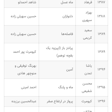
۱۳۸۷
فرهاد
ماه عسل
شاهد احمدلو
بهزاد
۱۳۸۸
دلنوازان
حسین سهیلی زاده
سپهری
سعید
۱۳۸۹
فاصله‌ها
حسین سهیلی زاده
کریمی
پرانتز باز (اپیزود یک
۱۳۸۹
کیومرث پور احمد
بقچه توهم)
یاشا
بهرنگ توفیقی و
۱۳۹۴
آمین
تمدن
منوچهر هادی
محسن
۱۳۹۵
ماه و پلنگ
احمد امینی
شفیعی
۱۳۹۶
کیومرث
پرواز در ارتفاع صفر
عبدالحسین برزیده
هاتف