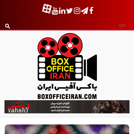
ب
ا
ک
س
آ