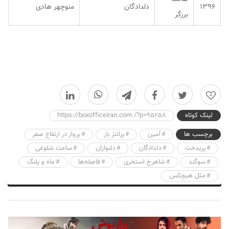
۱۳۹۶
دلدادگان
منوچهر هادی
برزگر
0
لینک کوتاه
https://boxofficeiran.com /?p=95258
برچسب ها
آمین
پرانتز باز
پرواز در ارتفاع صفر
پریدخت
دلدادگان
دلنوازان
ساعت شلوغی
سوگند
شاهرخ استخری
فاصله‌ها
ماه و پلنگ
مثل هیچکس