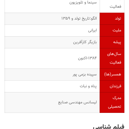
سینما و تلویزیون
فعالیت
تولد
الگو:تاریخ تولد و ۱۳۵۹
ملیت
ایرانی
پیشه
بازیگر کارآفرین
سال‌های
۱۳۸۴-اکنون
فعالیت
همسر(ها)
سپیده بزمی پور
فرزندان
پناه و نبات
مدرک
لیسانس مهندسی صنایع
تحصیلی
فیلم شناسی