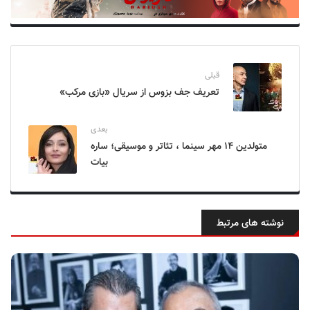
قبلی
تعریف جف بزوس از سریال «بازی مرکب»
بعدی
متولدین ۱۴ مهر سینما ، تئاتر و موسیقی؛ ساره
بیات
نوشته های مرتبط