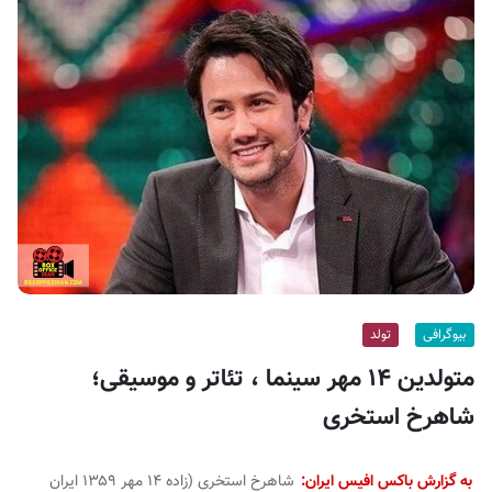
ف
ی
س
ا
ی
ر
ا
ن
بیوگرافی
تولد
متولدین ۱۴ مهر سینما ، تئاتر و موسیقی؛
شاهرخ استخری
به گزارش باکس افیس ایران:
شاهرخ استخری (زاده ۱۴ مهر ۱۳۵۹ ایران