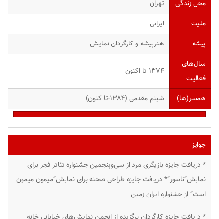
محل زندگی
تهران
ملیت
ایرانی
پیشه
هنرپیشه و کارگردان نمایش
سال‌های
۱۳۷۴ تا اکنون
فعالیت
همسر(ها)
شبنم مقدمی (۱۳۸۴-تا کنون)
جوایز
* دریافت جایزه بازیگری مرد از سی‌و‌پنجمین جشنواره تئاتر فجر برای
نمایش”ناسور”* دریافت جایزه طراحی صحنه برای نمایش”میمون میمون
است” از جشنواره ایران زمین
* دریافت جایزه کارگردان برگزیده از انجمن نمایش‌های خیابانی خانه