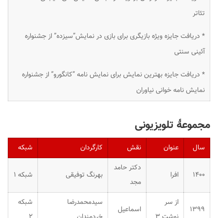
تئاتر
* دریافت جایزه ویژه بازیگری برای بازی در نمایش”سیزده” از جشنواره
آئینی سنتی
* دریافت جایزه بهترین نمایش برای نمایش نامه ”کانگورو” از جشنواره
نمایش نامه خوانی نیاوران
مجموعهٔ تلویزیونی
سال
عنوان
نقش
کارگردان
شبکه
دکتر حامد
۱۴۰۰
افرا
بهرنگ توفیقی
شبکه ۱
مجد
از سر
سیدمحمدرضا
شبکه
۱۳۹۹
اسماعیل
نوشت ۳
خردمندان
۲