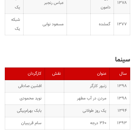
۱۳۷۸
عباس رنجبر
دامون
یک
شبکه
۱۳۷۷
گمشده
مسعود نوابی
یک
سینما
سال
عنوان
نقش
کارگردان
۱۳۹۸
زنبور کارگر
افشین صادقى
۱۳۹۸
مردن در آب مطهر
نوید محمودی
۱۳۹۴
یک روز طولانی
بابک بهرام‌بیگی
۱۳۹۳
۳۶۰ درجه
سام قریبیان