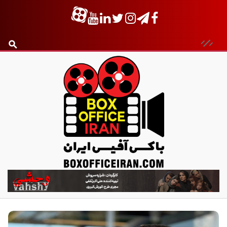
ب
ا
ک
س
آ