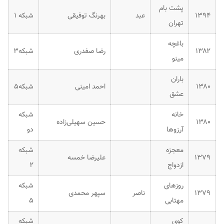
پشت بام
۱۳۹۴
عبد
بهرنگ توفیقی
شبکه ۱
تهران
باغچه
۱۳۸۲
رضا صفدری
شبکه۳
مینو
باران
۱۳۸۰
احمد امینی
شبکه۵
عشق
خانه
شبکه
۱۳۸۰
حسین سهیلی‌زاده
آرزوها
دو
معجزه
شبکه
۱۳۷۹
علیرضا خمسه
ازدواج
۲
روزهای
شبکه
۱۳۷۹
ناصر
سپهر محمدی
مهتابی
۵
کوی
شبکه