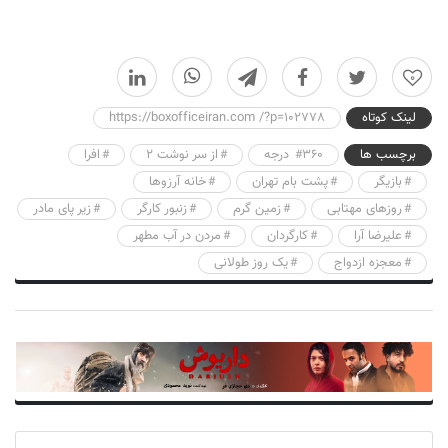
0
لینک کوتاه
https://boxofficeiran.com /?p=102778
برچسب ها
۳۶۰ درجه
از سر نوشت ٢
افرا
بازیگر
پشت بام تهران
خانه آرزوها
روزهای مهتابی
زمین گرم
زنبور کارگر
زیر پای مادر
علیرضا آرا
کارگردان
مردن در آب مطهر
معجزه ازدواج
یک روز طولانی