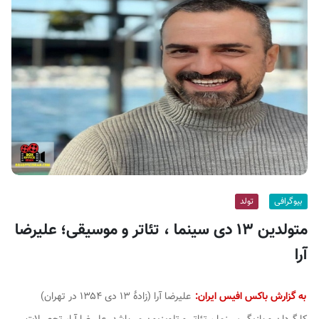
ف
ی
س
ا
ی
ر
ا
ن
بیوگرافی
تولد
متولدین ۱۳ دی سینما ، تئاتر و موسیقی؛ علیرضا
آرا
به گزارش باکس افیس ایران:
علیرضا آرا (زادهٔ ۱۳ دی ۱۳۵۴ در تهران)