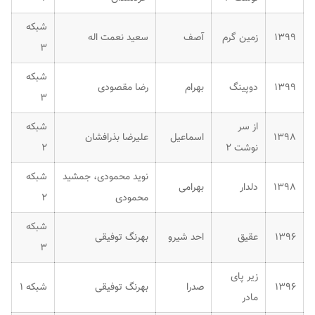
شبکه
۱۳۹۹
زمین گرم
آصف
سعید نعمت اله
۳
شبکه
۱۳۹۹
دوپینگ
بهرام
رضا مقصودی
۳
از سر
شبکه
۱۳۹۸
اسماعیل
علیرضا بذرافشان
نوشت ۲
۲
نوید محمودی، جمشید
شبکه
۱۳۹۸
دلدار
بهرامی
محمودی
۲
شبکه
۱۳۹۶
عقیق
احد شیرو
بهرنگ توفیقی
۳
زیر پای
۱۳۹۶
صدرا
بهرنگ توفیقی
شبکه ۱
مادر