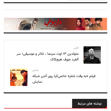
قبلی
متولدین ۱۳ اوت سینما ، تئاتر و موسیقی؛ سر
آلفرد جوزف هیچکاک
بعدی
فیلم «به وقت شام» حاتمی‌کیا روی آنتن شبکه
نمایش
نوشته های مرتبط