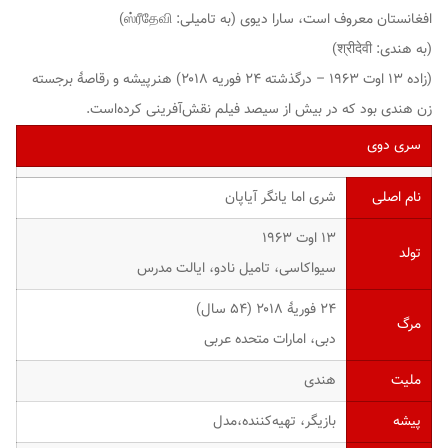
افغانستان معروف است، سارا دیوی (به تامیلی:
ஸ்ரீதேவி
)
(به هندی:
श्रीदेवी
)
(زاده ۱۳ اوت ۱۹۶۳ – درگذشته ۲۴ فوریه ۲۰۱۸) هنرپیشه و رقاصهٔ برجسته
زن هندی بود که در بیش از سیصد فیلم نقش‌آفرینی کرده‌است.
سری دوی
نام اصلی
شری اما یانگر آیاپان
۱۳ اوت ۱۹۶۳
تولد
سیواکاسی، تامیل نادو، ایالت مدرس
۲۴ فوریهٔ ۲۰۱۸ (۵۴ سال)
مرگ
دبی، امارات متحده عربی
ملیت
هندی
پیشه
بازیگر، تهیه‌کننده،مدل