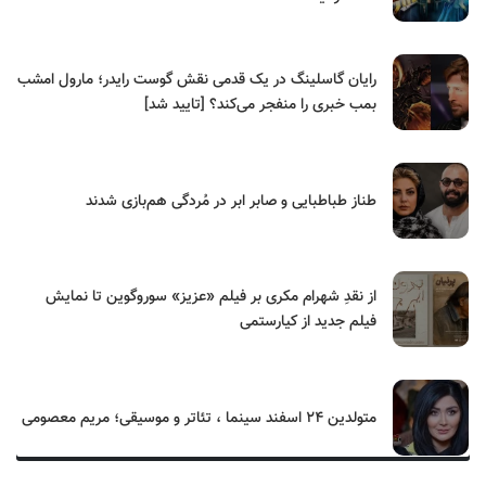
رایان گاسلینگ در یک قدمی نقش گوست رایدر؛ مارول امشب
بمب خبری را منفجر می‌کند؟ [تایید شد]
طناز طباطبایی و صابر ابر در مُردگی هم‌بازی شدند
از نقدِ شهرام مکری بر فیلم «عزیز» سوروگوین تا نمایش
فیلم جدید از کیارستمی
متولدین ۲۴ اسفند سینما ، تئاتر و موسیقی؛ مریم معصومی