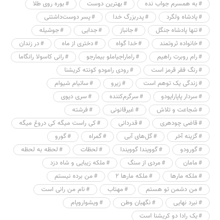
به همسرم جواب نده
بهترین دوست
بوره روی طلا
پادشاه ولگرد
پدربزرگ خدا
پسر دوست‌داشتنی
تنها پادشاه جنگل
جانباز
جدایی
جوشیله
خانواده ثروتمند
خدا گواه
دختری از ماه
در زندان
رام روبرت راهیم
راماراجیاملو بیمارجو
رانی کاسولا رانگاما
رنگ فقر قرمز است
رودی رامودو کونته کریشنا
زندگی یک توهم است
زیرو
ساتیام شیوام
سردار پاپارایودو
سرگرم‌کننده
سری دیوی
شجاعت و تلاش
غیرقانونی
فرشته
قاضی چودهری
قدردانی
کی راست میگه کی دروغ میگه
گزینه آخر
گل‌های آبی
گمراه
گورو
گورودو
گوویندا گوویندا
لحظات
لحظه به لحظه
مامان
مردی از سنگ
ملکه زیبایی و شاه دزد
ملکه مارها
ملکه مارها ۲
من برده نیستم
من دشمن تو هستم
مهتاب
نام من رانی است
نبرد نهایی
نگهبان وطن
ویشواروپام
یک رادا دو کریشنا است