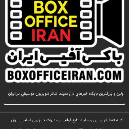
اولين و بزرگترين پايگاه خبرهاي داغ سينما تئاتر تلويزيون موسيقي در ايران
تماس با ما
کلیه فعالیتهای این وبسایت تابع قوانین و مقررات جمهوری اسلامی ایران