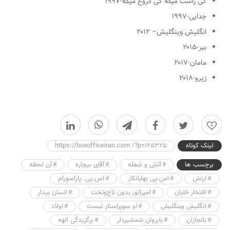
کی راست میگه کی دروغ میگه
-۱۹۹۷
جدایی
-۱۹۹۷
انگلیش وینگلیش
– ۲۰۱۲
ببر
-۲۰۱۵
مامان
-۲۰۱۷
زیرو
-۲۰۱۸
0
لینک کوتاه
https://boxofficeiran.com /?p=125325
برچسب ها
آتش و شعله
آقای بیچاره
آن لحظه
ارتش
اس.پی بهایانکار
اس.پی. پاراسورام
افتخار خلبان
امپراتور بدون تاج‌وتخت
انسان بیدار
انگلیش وینگلیش
او سوپراستار نیست
اولاد
بانجاران
بایروان شمشیردار
برگزیدگی الهه