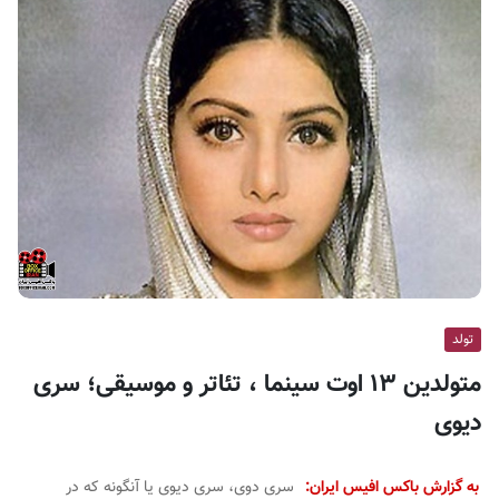
ف
ی
س
ا
ی
ر
ا
ن
تولد
متولدین ۱۳ اوت سینما ، تئاتر و موسیقی؛ سری
دیوی
به گزارش باکس افیس ایران:
سری دوی، سری دیوی یا آنگونه که در