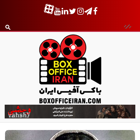
ب
ا
ک
س
آ