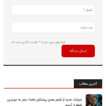
فیلدهای مورد نیاز با * علامت گذاری شده اند
آخرین مطالب
جزئیات جدید از فیلم بعدی پیشتازان فضا؛ سفر به دورترین
نقطه از آینده