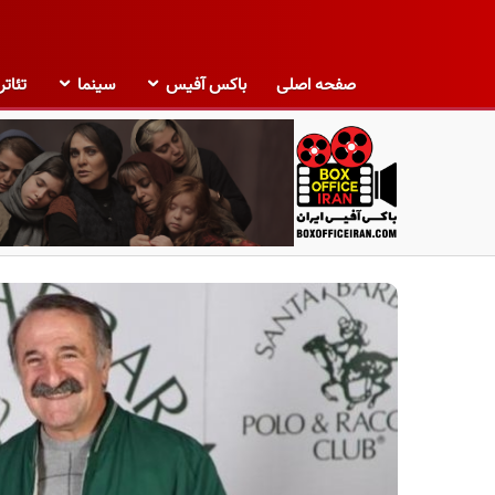
صفحه اصلی
باکس آفیس
سینما
تئاتر
ب
ا
ک
س
آ
ف
ی
س
ا
ی