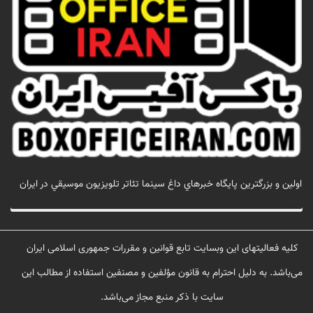
اولين و بزرگترين پايگاه خبرهاي داغ سينما تئاتر تلويزيون موسيقي در ايران
تماس با ما
کلیه فعالیتهای این وبسایت تابع قوانین و مقررات جمهوری اسلامی ایران
می‌باشد. به دلیل احترام به قانون مؤلفین و مصنفین استفاده از مطالب این
سایت با ذکر منبع مجاز می‌باشد.