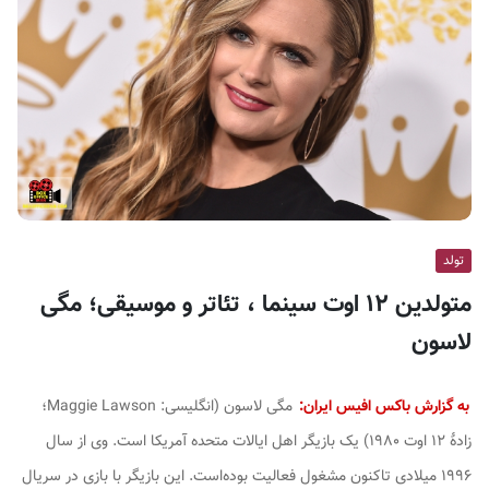
ف
ی
س
ا
ی
ر
ا
ن
تولد
متولدین ۱۲ اوت سینما ، تئاتر و موسیقی؛ مگی
لاسون
به گزارش باکس افیس ایران:
مگی لاسون (انگلیسی:
Maggie Lawson
‎؛
زادهٔ ۱۲ اوت ۱۹۸۰) یک بازیگر اهل ایالات متحده آمریکا است. وی از سال
۱۹۹۶ میلادی تاکنون مشغول فعالیت بوده‌است. این بازیگر با بازی در سریال