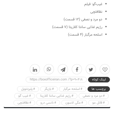
غیب‌گو: فیلم
نظافتچی
دو مرد و نصفی (۱۲ قسمت)
رژیم غذایی سانتا کلاریتا (۷ قسمت)
اسلحه مرگبار (۴ قسمت)
0
لینک کوتاه
https://boxofficeiran.com /?p=90418
برچسب ها
اسلحه مرگبار
بازیگر
پلیزنتویل
دو مرد و نصفی
رژیم غذایی سانتا کلاریتا
غیب گو
قاتل مو
مگی لاسون
نانسی درو
نظافتچی