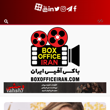
ب
ا
ک
س
آ