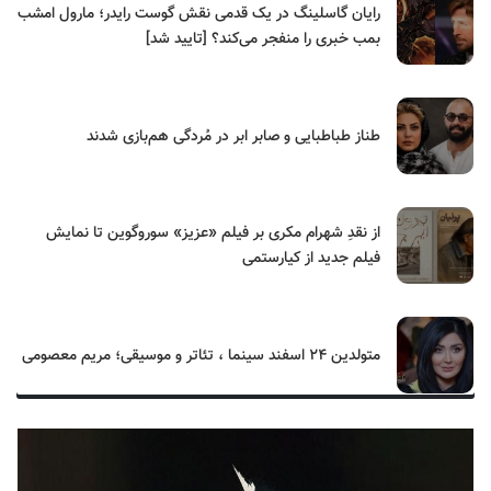
رایان گاسلینگ در یک قدمی نقش گوست رایدر؛ مارول امشب
بمب خبری را منفجر می‌کند؟ [تایید شد]
طناز طباطبایی و صابر ابر در مُردگی هم‌بازی شدند
از نقدِ شهرام مکری بر فیلم «عزیز» سوروگوین تا نمایش
فیلم جدید از کیارستمی
متولدین ۲۴ اسفند سینما ، تئاتر و موسیقی؛ مریم معصومی