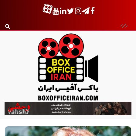
ب
ا
ک
س
آ