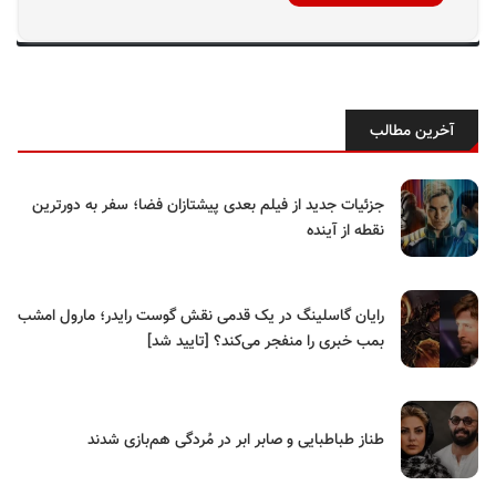
آخرین مطالب
جزئیات جدید از فیلم بعدی پیشتازان فضا؛ سفر به دورترین
نقطه از آینده
رایان گاسلینگ در یک قدمی نقش گوست رایدر؛ مارول امشب
بمب خبری را منفجر می‌کند؟ [تایید شد]
طناز طباطبایی و صابر ابر در مُردگی هم‌بازی شدند