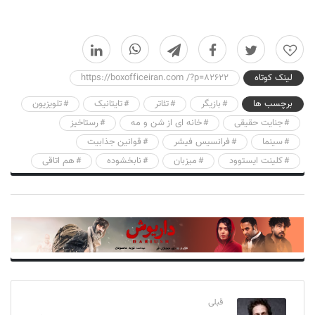
0
لینک کوتاه
https://boxofficeiran.com /?p=82622
برچسب ها
بازیگر
تئاتر
تایتانیک
تلویزیون
جنایت حقیقی
خانه ای از شن و مه
رستاخیز
سینما
فرانسیس فیشر
قوانین جذابیت
کلینت ایستوود
میزبان
نابخشوده
هم اتاقی
قبلی