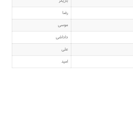
بازیگر
رضا
موسی
داداشی
علی
امید