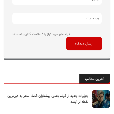
فیلدهای مورد نیاز با * علامت گذاری شده اند
آخرین مطالب
جزئیات جدید از فیلم بعدی پیشتازان فضا؛ سفر به دورترین
نقطه از آینده