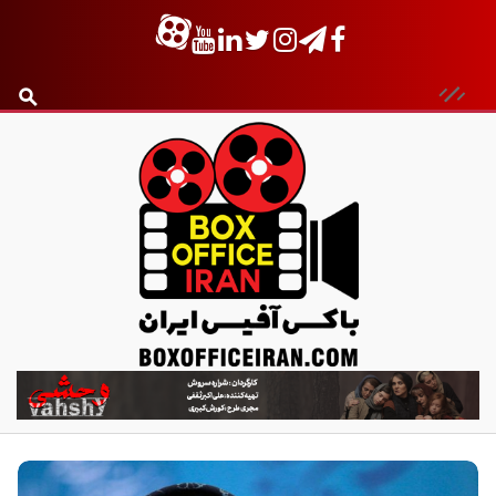
ب
ا
ک
س
آ