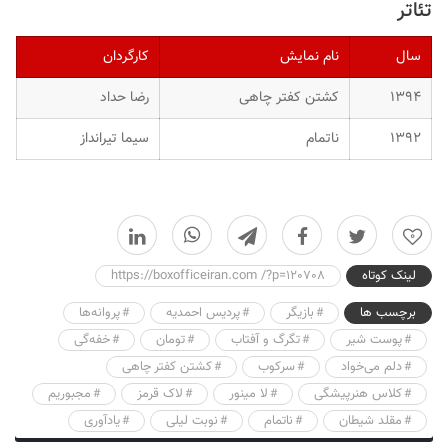
تئاتر
سال
نام نمایش
کارگردان
۱۳۹۴
کشتن کفتر چاهی
رضا حداد
۱۳۹۲
ناتمام
سیما تیرانداز
0
لینک کوتاه
https://boxofficeiran.com /?p=120708
برچسب ها
بازیگر
پردیس احمدیه
پروانه‌ها
پوست شیر
تگرگ و آفتاب
تومان
خفه‌گی
دلم می‌خواد
سرکوب
کشتن کفتر چاهی
کلاس هنرپیشگی
لا مینور
لاک قرمز
مجبوریم
مقلد شیطان
ناتمام
نوبت لیلی
یادآوری