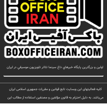
اولين و بزرگترين پايگاه خبرهاي داغ سينما تئاتر تلويزيون موسيقي در ايران
تماس با ما
کلیه فعالیتهای این وبسایت تابع قوانین و مقررات جمهوری اسلامی ایران
می‌باشد. به دلیل احترام به قانون مؤلفین و مصنفین استفاده از مطالب این
سایت با ذکر منبع مجاز می‌باشد.