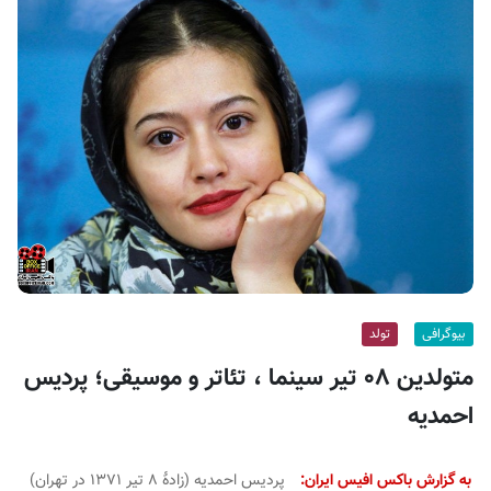
ف
ی
س
ا
ی
ر
ا
ن
بیوگرافی
تولد
متولدین ۰۸ تیر سینما ، تئاتر و موسیقی؛ پردیس
احمدیه
به گزارش باکس افیس ایران:
پردیس احمدیه (زادهٔ ۸ تیر ۱۳۷۱ در تهران)