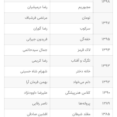
۱۳۹۸
مجبوریم
رضا درمیشیان
تومان
مرتضی فرشباف
۱۳۹۷
سرکوب
رضا گوران
۱۳۹۵
خفه‌گی
فریدون جیرانی
۱۳۹۴
لاک قرمز
جمال سیدحاتمی
تگرگ و آفتاب
رضا کریمی
۱۳۹۳
خانه دختر
شهرام شاه حسینی
۱۳۹۲
دلم می‌خواد
بهمن فرمان آرا
۱۳۹۰
کلاس هنرپیشگی
علیرضا داوودنژاد
۱۳۸۹
پروانه‌ها
ناصر رفایی
۱۳۸۵
مقلد شیطان
افشین صادقی