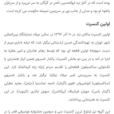
بوده است که در آغاز نزد ابوالحسین ناصر در گرگان به سر می‌برد و از سربازان
بانفوذ او بود و مدتی از جانب وی بر سرزمین تمیشه حکومت می کرده است.
اولین کنسرت
اولین کنسرت ماکان بند در ۱۰ آذر ۱۳۹۶ در سالن میلاد نمایشگاه بین‌المللی
شهر تهران به تهیه‌کنندگی حسن اردستانی برگزار شد؛ که ترانه «دارم میرم از
دست دیوونه» اولین قطعه ای بود که توسط رهام هادیان و امیر مقاره به
اجرا در آمد و در بین دو بخش کنسرت، یاشار خسروی ضمن ابراز همدردی با
تک‌نوازی ساکسیفون قطعه‌ای را تقدیم مردم زلزله زده کرمانشاه کرد. این
کنسرت به سرپرستی امیر میلاد نیکزاد برگزار شد و یاشار خسروی
(ساکسیفون) انوشیروان تقوی (گیتار)، احمد عباسنیا (درامز)، مجید عطرلی
(گیتار باس)، مهران فرشباف (پرکاشن)، سهیل اباذری (کیبورد)، در این
کنسرت به هنرنمایی پرداختند.
این گروه نیز شلوغ ترین کنسرت سی و سومین جشنواره موسیقی فجر را در