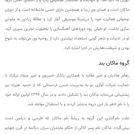
تهران به دنیا آمد. او خواننده و آهنگساز موسیقی پاپ و از اعضای اصلی گروه
ماکان است و صدای وی زیبا و همچنین دارای حسی عاشقانه است و از دوران
نوجوانی فعالیت خود را درزمینهٔ موسیقی آغاز کرد و علاقهٔ زیادی به ملودی
سازی داشت. او خیلی زود دوره‌های آهنگسازی را به‌صورت تجربی سپری کرد.
او در ادبیات و شعر گویی استعداد بیشتری دارد از روحیه وی می‌تواند به شوخ
بودن و شیطنت‌هایش در اجرا اشاره کرد.
گروه ماکان بند
رهام هادیان و امیر مقاره با همکاری یاشار خسروی و امیر میلاد نیکزاد با
حمایت شرکت آوازی نو به مدیریت حسن اردستانی که از حمید هیراد نیز
پشتیبانی می‌نماید ماکان بند را تشکیل دادند و در سال ۱۳۹۶ اولین ترانه خود
را با نام «هر بار این درو» منتشر کردند و با استقبال مواجه شد.
علت نام‌گذاری این گروه به ریشهٔ نام ماکان که فارسی و دیلمی است
برمی‌گردد. ماکان نام پسر کاکی از حکام مازندران سران دیالمه در قرن چهارم