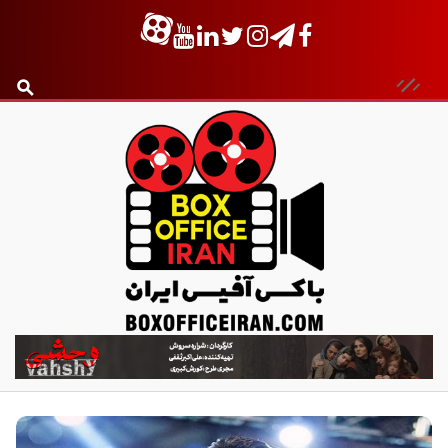
ب
ا
ک
س
آ