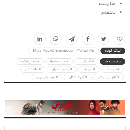
خدا پشتمه
عاشقشم
0
لینک کوتاه
https://boxofficeiran.com /?p=55065
برچسب ها
آهنگساز
این خیابونا
خدا پشتمه
خواننده
دیوونه
رهام هادیان
عاشقشم
کنار من باش
گروه ماکان
موسیقی پاپ