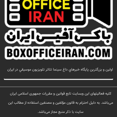
اولين و بزرگترين پايگاه خبرهاي داغ سينما تئاتر تلويزيون موسيقي در ايران
تماس با ما
کلیه فعالیتهای این وبسایت تابع قوانین و مقررات جمهوری اسلامی ایران
می‌باشد. به دلیل احترام به قانون مؤلفین و مصنفین استفاده از مطالب این
سایت با ذکر منبع مجاز می‌باشد.