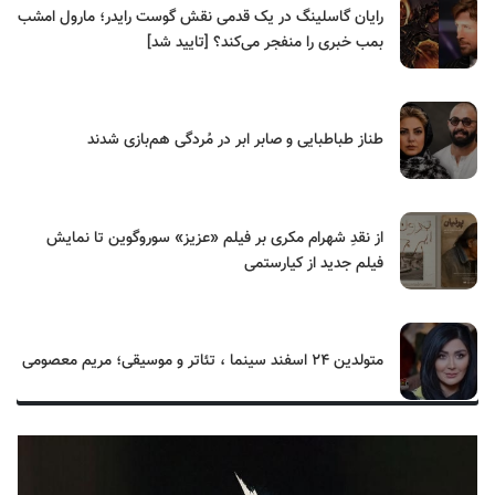
رایان گاسلینگ در یک قدمی نقش گوست رایدر؛ مارول امشب
بمب خبری را منفجر می‌کند؟ [تایید شد]
طناز طباطبایی و صابر ابر در مُردگی هم‌بازی شدند
از نقدِ شهرام مکری بر فیلم «عزیز» سوروگوین تا نمایش
فیلم جدید از کیارستمی
متولدین ۲۴ اسفند سینما ، تئاتر و موسیقی؛ مریم معصومی