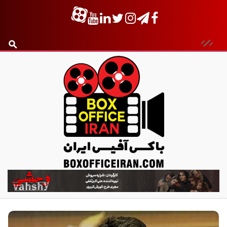
ب
ا
ک
س
آ