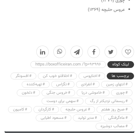
چوری (۱۳۷۹)
عروس حلبچه (۱۳۶۹)
0
لینک کوتاه
https://boxofficeiran.com /?p=93996
برچسب ها
اختاپوس
اخلاقتو خوب کن
افسونگر
انتهای زمین
انفرادی
تگزاس
تهیه‌کننده
چوری
خاموشی دریا
خروس جنگی
دلخون
ریسمانی نزدیکتر از رگ
سهمی برای دوست
صبح روز هفتم
عروس حلبچه
کارگردان
کامیون
ماه‌گرفتگی
مدیر تولید
مسعود اطیابی
مصائب دوشیزه