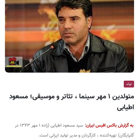
ف
ی
س
ا
ی
ر
ا
ن
تولد
متولدین ۱ مهر سینما ، تئاتر و موسیقی؛ مسعود
اطیابی
به گزارش باکس افیس ایران:
سید مسعود اطیابی (زاده ۱ مهر ۱۳۴۳ در
گلپایگان) تهیه‌کننده ، کارگردان و مدیر تولید ایرانی است.