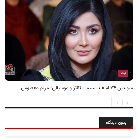
تولد
متولدین ۲۴ اسفند سینما ، تئاتر و موسیقی؛ مریم معصومی
بدون دیدگاه