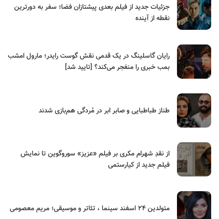
جزئیات جدید از فیلم بعدی پیشتازان فضا؛ سفر به دورترین
نقطه از آینده
رایان گاسلینگ در یک قدمی نقش گوست رایدر؛ مارول امشب
بمب خبری را منفجر می‌کند؟ [تایید شد]
طناز طباطبایی و صابر ابر در مُردگی هم‌بازی شدند
از نقدِ شهرام مکری بر فیلم «عزیز» سوروگوین تا نمایش
فیلم جدید از کیارستمی
متولدین ۲۴ اسفند سینما ، تئاتر و موسیقی؛ مریم معصومی