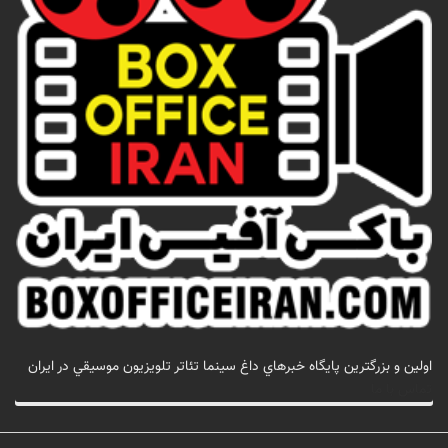
اولين و بزرگترين پايگاه خبرهاي داغ سينما تئاتر تلويزيون موسيقي در ايران
تماس با ما