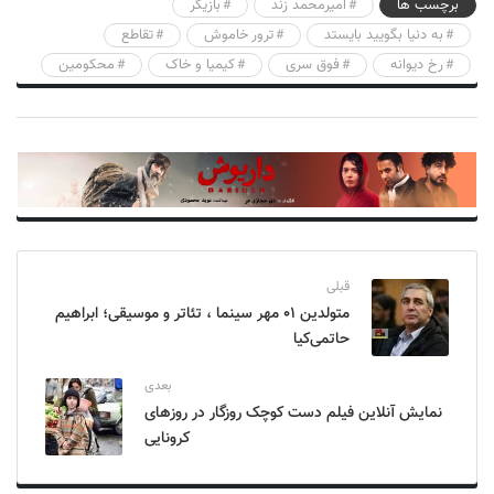
برچسب ها
امیرمحمد زند
بازیگر
به دنیا بگویید بایستد
ترور خاموش
تقاطع
رخ دیوانه
فوق سری
کیمیا و خاک
محکومین
قبلی
متولدین ۰۱ مهر سینما ، تئاتر و موسیقی؛ ابراهیم
حاتمی‌کیا
بعدی
نمایش آنلاین فیلم دست کوچک روزگار در روزهای
کرونایی