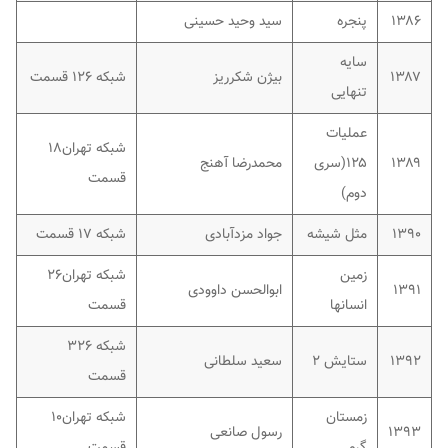
۱۳۸۶
پنجره
سید وحید حسینی
سایه
۱۳۸۷
بیژن شکرریز
شبکه ۱۲۶ قسمت
تنهایی
عملیات
شبکه تهران۱۸
۱۳۸۹
۱۲۵(سری
محمدرضا آهنج
قسمت
دوم)
۱۳۹۰
مثل شیشه
جواد مزدآبادی
شبکه ۱۷ قسمت
زمین
شبکه تهران۲۶
۱۳۹۱
ابوالحسن داوودی
انسانها
قسمت
شبکه ۳۲۶
۱۳۹۲
ستایش ۲
سعید سلطانی
قسمت
زمستان
شبکه تهران۱۰
۱۳۹۳
رسول صانعی
گرم
قسمت