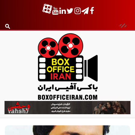
ب
ا
ک
س
آ