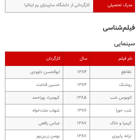
مدرک تحصیلی
کارگردانی از دانشگاه ساپینزای رم ایتالیا
فیلم‌شناسی
سینمایی
نام فیلم
سال
کارگردان
تقاطع
۱۳۸۴
ابوالحسن داوودی
روشنک
۱۳۸۴
حسین قناعت
اتوبوس شب
۱۳۸۵
کیومرث پوراحمد
شب حورا
۱۳۸۶
شهاب ملت‌خواه
کیمیا و خاک
۱۳۸۷
عباس رافعی
ترانه پاییزی
۱۳۸۷
بهمن زرین‌پور