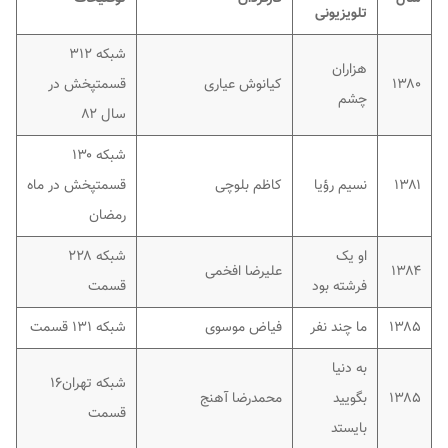
تلویزیونی
شبکه ۳۱۲
هزاران
۱۳۸۰
کیانوش عیاری
قسمتپخش در
چشم
سال ۸۲
شبکه ۱۳۰
۱۳۸۱
نسیم رؤیا
کاظم بلوچی
قسمتپخش در ماه
رمضان
او یک
شبکه ۲۲۸
۱۳۸۴
علیرضا افخمی
فرشته بود
قسمت
۱۳۸۵
ما چند نفر
فیاض موسوی
شبکه ۱۳۱ قسمت
به دنیا
شبکه تهران۱۶
۱۳۸۵
بگویید
محمدرضا آهنج
قسمت
بایستد