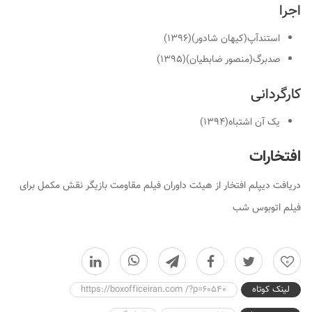
اجرا
استندآپ(کیهان شادور)(۱۳۹۶)
صدبرگ(منصور ضابطیان)(۱۳۹۵)
کارگردانی
یک آن اشتباه(۱۳۹۴)
افتخارات
دریافت دیپلم افتخار از هیئت داوران فیلم مقاومت بازیگر نقش مکمل برای
فیلم اتوبوس شب
0
لینک کوتاه
https://boxofficeiran.com /?p=60540