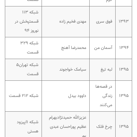
شبکه ۱۱۳
۱۳۹۳
فوق سری
مهدی فخیم زاده
قسمتپخش در
نوروز ۹۴
شبکه ۳۲۹
۱۳۹۴
آسمان من
محمدرضا آهنج
قسمت
شبکه تهران۵
۱۳۹۵
لبه تیغ
سیامک خواجوند
قسمت
در قصه‌ها
۱۳۹۵
زندگی
داوود بیدل
شبکه ۲۱۲ قسمت
می‌کنند
عزیزالله حمیدنژادبهرام
شبکه ۱اپیزود
۱۳۹۵
چرخ فلک
عظیم پوراحسان عبدی
هستی
پور