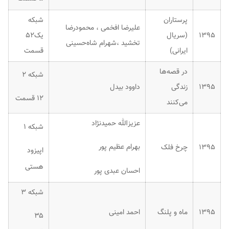
پرستاران
شبکه
علیرضا افخمی ، محمودرضا
۱۳۹۵
(سریال
یک۵۲
تخشید ،شهرام شاه‌حسینی
ایرانی)
قسمت
در قصه‌ها
شبکه ۲
۱۳۹۵
زندگی
داوود بیدل
۱۲ قسمت
می‌کنند
عزیزالله حمیدنژاد
شبکه ۱
بهرام عظیم پور
۱۳۹۵
چرخ فلک
اپیزود
هستی
احسان عبدی پور
شبکه ۳
۱۳۹۵
ماه و پلنگ
احمد امینی
۳۵