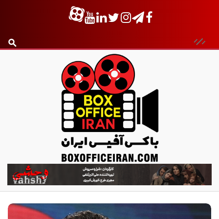
ب
ا
ک
س
آ