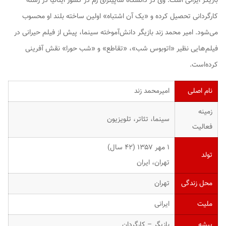
بازیگر ایرانی است. وی در دانشگاه ساپینزای رم در کشور ایتالیا در رشته
کارگردانی تحصیل کرده و «یک آن اشتباه» اولین ساخته بلند او محسوب
می‌شود. امیر محمد زند بازیگر دانش‌آموخته سینما، پیش از فیلم حیرانی در
فیلم‌هایی نظیر «اتوبوس شب»، «تقاطع» و «شب حورا» نقش آفرینی
کرده‌است.
نام اصلی
امیرمحمد زند
زمینه
سینما، تئاتر، تلویزیون
فعالیت
۱ مهر ۱۳۵۷ ‏(۴۲ سال)
تولد
تهران، ایران
محل زندگی
تهران
ملیت
ایرانی
پیشه
بازیگر – کارگردان