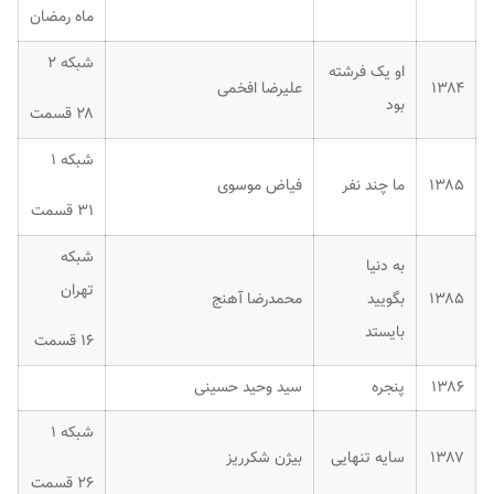
ماه رمضان
شبکه ۲
او یک فرشته
۱۳۸۴
علیرضا افخمی
بود
۲۸ قسمت
شبکه ۱
۱۳۸۵
ما چند نفر
فیاض موسوی
۳۱ قسمت
شبکه
به دنیا
تهران
۱۳۸۵
بگویید
محمدرضا آهنج
بایستد
۱۶ قسمت
۱۳۸۶
پنجره
سید وحید حسینی
شبکه ۱
۱۳۸۷
سایه تنهایی
بیژن شکرریز
۲۶ قسمت