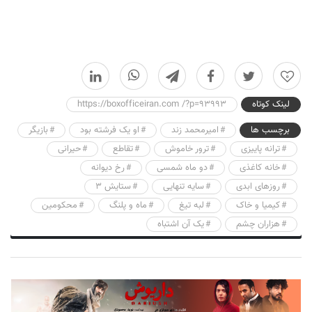
0
لینک کوتاه
https://boxofficeiran.com /?p=93993
برچسب ها
امیرمحمد زند
او یک فرشته بود
بازیگر
ترانه پاییزی
ترور خاموش
تقاطع
حیرانی
خانه کاغذی
دو ماه شمسی
رخ دیوانه
روزهای ابدی
سایه تنهایی
ستایش 3
کیمیا و خاک
لبه تیغ
ماه و پلنگ
محکومین
هزاران چشم
یک آن اشتباه