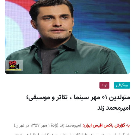
ف
ی
س
ا
ی
ر
ا
ن
بیوگرافی
تولد
متولدین ۰۱ مهر سینما ، تئاتر و موسیقی؛
امیرمحمد زند
به گزارش باکس افیس ایران:
امیرمحمد زند (زادهٔ ۱ مهر ۱۳۵۷ در تهران)