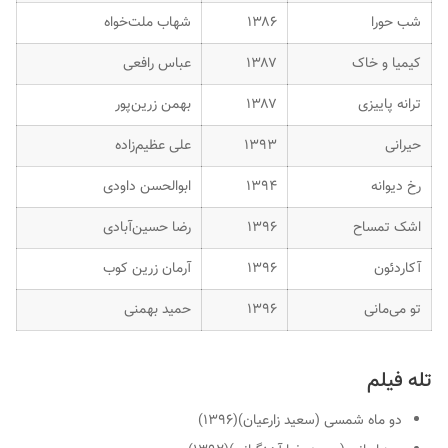
شب حورا
۱۳۸۶
شهاب ملت‌خواه
کیمیا و خاک
۱۳۸۷
عباس رافعی
ترانه پاییزی
۱۳۸۷
بهمن زرین‌پور
حیرانی
۱۳۹۳
علی عظیم‌زاده
رخ دیوانه
۱۳۹۴
ابوالحسن داودی
اشک تمساح
۱۳۹۶
رضا حسین‌آبادی
آکاردئون
۱۳۹۶
آرمان زرین کوب
تو می‌مانی
۱۳۹۶
حمید بهمنی
تله فیلم
دو ماه شمسی (سعید زارعیان)(۱۳۹۶)