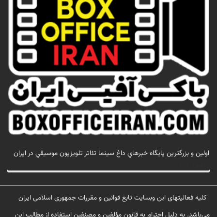
اولين و بزرگترين پايگاه خبرهاي داغ سينما تئاتر تلويزيون موسيقي در ايران
تماس با ما
کلیه فعالیتهای این وبسایت تابع قوانین و مقررات جمهوری اسلامی ایران
می‌باشد. به دلیل احترام به قانون مؤلفین و مصنفین استفاده از مطالب این