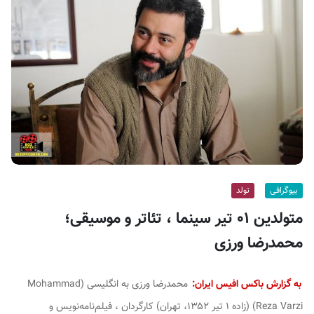
ف
ی
س
ا
ی
ر
ا
ن
بیوگرافی
تولد
متولدین ۰۱ تیر سینما ، تئاتر و موسیقی؛
محمدرضا ورزی
به گزارش باکس افیس ایران:
محمدرضا ورزی به انگلیسی (
Mohammad
Reza Varzi
) (زاده ۱ تیر ۱۳۵۲، تهران) کارگردان ، فیلم‌نامه‌نویس و