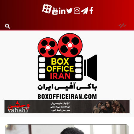
ب
ا
ک
س
آ