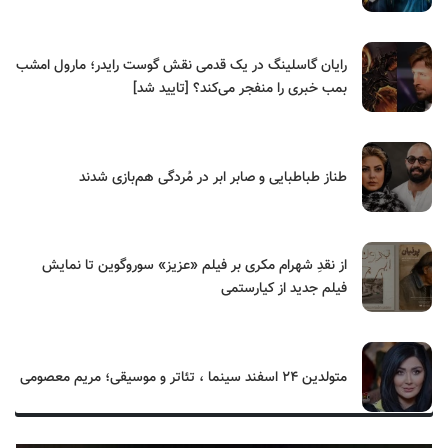
رایان گاسلینگ در یک قدمی نقش گوست رایدر؛ مارول امشب
بمب خبری را منفجر می‌کند؟ [تایید شد]
طناز طباطبایی و صابر ابر در مُردگی هم‌بازی شدند
از نقدِ شهرام مکری بر فیلم «عزیز» سوروگوین تا نمایش
فیلم جدید از کیارستمی
متولدین ۲۴ اسفند سینما ، تئاتر و موسیقی؛ مریم معصومی