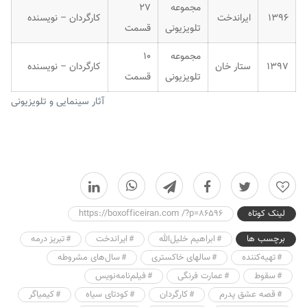
مجموعه
۲۷
۱۳۹۶
ایراندخت
کارگردان – نویسنده
تلویزیونی
قسمت
مجموعه
۱۰
۱۳۹۷
ستار خان
کارگردان – نویسنده
تلویزیونی
قسمت
آثار سینمایی و تلویزیونی
0
لینک کوتاه
https://boxofficeiran.com /?p=86596
برچسب ها
ابراهیم خلیل‌الله
ﺍﯾﺮﺍﻧﺪﺧﺖ
تبریز درمه
تهیه‌کننده
سالهای خاکستری
سال‌های مشروطه
سقوط
عمارت فرنگی
فیلم‌نامه‌نویس
قصه عشق پدرم
کارگردان
کودتای سیاه
کیمیاگر