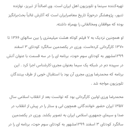
تهیه‌کننده سینما و تلویزیون اهل ایران است. وی اصالتاً از تبریز، نوازنده
تنبور، پژوهشگر درحوزهٔ تاریخ معاصرایران است که آثارش غالباً بحث‌برانگیز
بوده که موافقان ومخالفانی را بهمراه داشته.
او همچنین نزدیک به ۷ فیلم کوتاه هشت میلیمتری را بین سالهای ۱۳۶۶ تا
۱۳۷۰ کارگردانی کرده‌است. ورزی در یکصدمین سالگرد کودتای ۳ اسفند
۱۲۹۹مشهور به کودتای سوم حوت، برنامه ای را در سه قسمت با عنوان آتش
در سپیده دم در شبکه یک سیما بعنوان مجری-کارشناس اجرا کرد . این
برنامه که محمدرضا ورزی مجری آن بود با استقبال خوبی از طرف بینندگان
تلویزیون مواجه شد .
محمدرضا ورزی اولین کارگردانی بود که توانست بعد از انقلاب اسلامی سال
۱۳۵۷ ایران حضور خوانندگانی همچون ابی و ستار را در پیش از انقلاب در
صدا و سیمای جمهوری اسلامی ایران به تصویر بکشد. ورزی در یکصدمین
سالگرد کودتای ۳ اسفند ۱۲۹۹مشهور به کودتای سوم حوت، برنامه ای را در