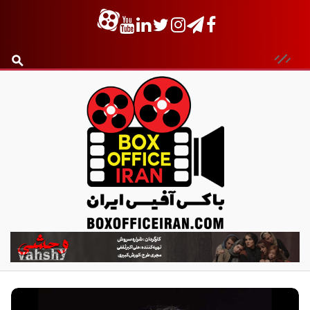
ب
ا
ک
س
آ