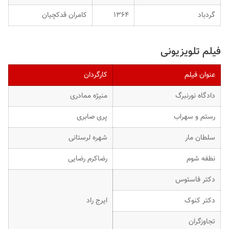
گردباد
۱۳۶۴
کامران قدکچیان
فیلم تلویزیونی
عنوان فیلم
کارگردان
دادگاه نورنبرگ
منیژه ممادری
رستم و سهراب
پری صابری
سلطان مار
شهره لرستانی
نطفه شوم
رضاکرم رضایی
دکتر فاستوس
دکتر کنوک
ایرج راد
تجاوزگران