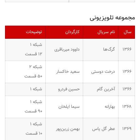
مجموعه تلویزیونی
سال
نام سریال
کارگردان
توضیحات
شبکه ۱
۱۳۶۶
گرگ‌ها
داوود میرباقری
۱۲ قسمت
شبکه ۲
۱۳۶۶
درخت دوستی
سعید خاکسار
۵۰ قسمت
۱۳۶۶
آخرین گام
حسین فردرو
شبکه ۱
شبکه ۱
۱۳۶۸
بهارانه
سیما ایلخان
۹۰ قسمت
شبکه ۱
۱۳۶۹
عطر گل یاس
بهمن زرین‌پور
۱۰ قسمت