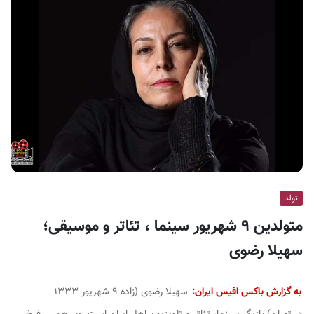
ف
ی
س
ا
ی
ر
ا
ن
تولد
متولدین ۹ شهریور سینما ، تئاتر و موسیقی؛
سهیلا رضوی
به گزارش باکس افیس ایران:
سهیلا رضوی
(زاده ۹ شهریور ۱۳۳۳