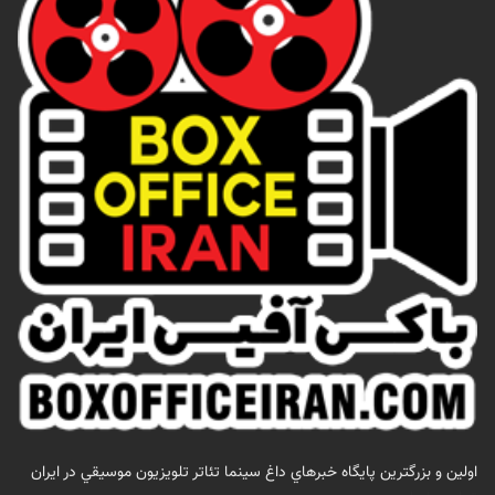
اولين و بزرگترين پايگاه خبرهاي داغ سينما تئاتر تلويزيون موسيقي در ايران