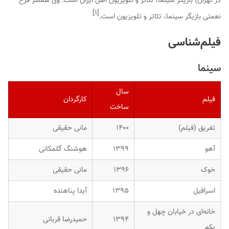
در تهران) بازیگر سینما، تئاتر و تلویزیون اهل ایران است. وی همسر فرخ
]
۱
[
نعمتی بازیگر سینما، تئاتر و تلویزیون است.
فیلم‌شناسی
سینما
سال
فیلم
کارگردان
ساخت
تفریق (فیلم)
۱۴۰۰
مانی حقیقی
آهو
۱۳۹۹
هوشنگ گلمکانی
خوک
۱۳۹۶
مانی حقیقی
اسرافیل
۱۳۹۵
آیدا پناهنده
خانه‌ای در خیابان چهل و
۱۳۹۴
حمیدرضا قربانی
یکم