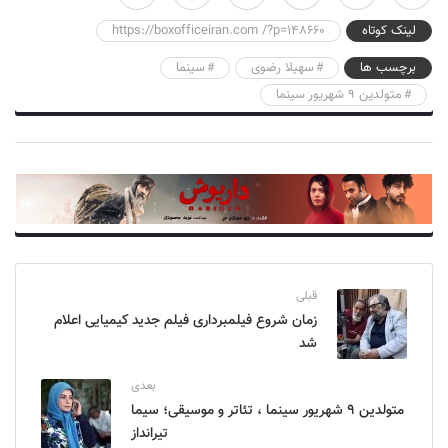
لینک کوتاه
https://boxofficeiran.com /?p=148660
برچسب ها
سهیلا رضوی
سینما
متولدین ۹ شهریور سینما
قبلی
زمان شروع فیلمبرداری فیلم جدید کیمیایی اعلام
شد
بعدی
متولدین ۹ شهریور سینما ، تئاتر و موسیقی؛ سیما
تیرانداز