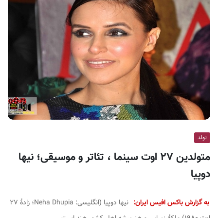
ف
ی
س
ا
ی
ر
ا
ن
تولد
متولدین ۲۷ اوت سینما ، تئاتر و موسیقی؛ نیها
دوپیا
به گزارش باکس افیس ایران:
نیها دوپیا
(انگلیسی:
Neha Dhupia
؛ زادهٔ ۲۷