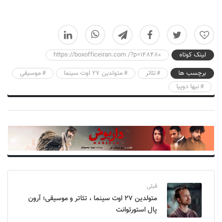
0
لینک کوتاه
https://boxofficeiran.com /?p=148480
برچسب ها
تئاتر
متولدین ۲۷ اوت سینما
موسیقی
نیها دوپیا
قبلی
متولدین ۲۷ اوت سینما ، تئاتر و موسیقی؛ آرون
پال استورتوانت