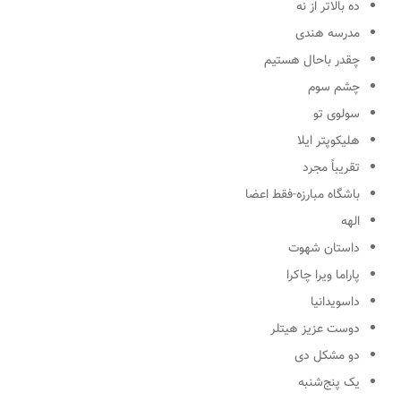
ده بالاتر از نه
مدرسه هندی
چقدر باحال هستیم
چشم سوم
سولوی تو
هلیکوپتر ایلا
تقریباً مجرد
باشگاه مبارزه-فقط اعضا
الهه
داستان شهوت
پاراما ویرا چاکرا
داسویدانیا
دوست عزیز هیتلر
دو مشکل دی
یک پنج‌شنبه