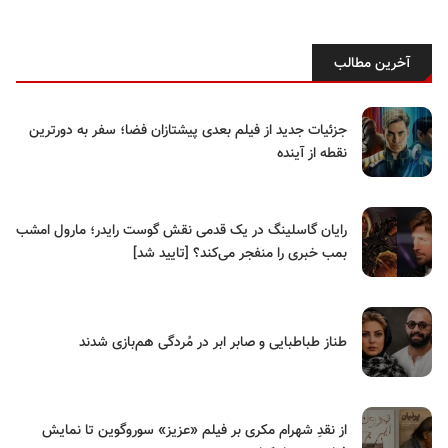
آخرین مطالب
جزئیات جدید از فیلم بعدی پیشتازان فضا؛ سفر به دورترین
نقطه از آینده
رایان گاسلینگ در یک قدمی نقش گوست رایدر؛ مارول امشب
بمب خبری را منفجر می‌کند؟ [تایید شد]
طناز طباطبایی و صابر ابر در مُردگی هم‌بازی شدند
از نقدِ شهرام مکری بر فیلم «عزیز» سوروگوین تا نمایش