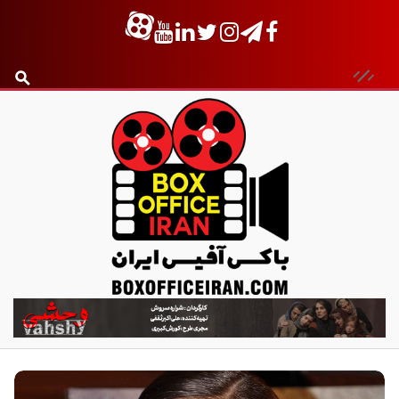
ب
ا
ک
س
آ