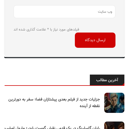
فیلدهای مورد نیاز با * علامت گذاری شده اند
آخرین مطالب
جزئیات جدید از فیلم بعدی پیشتازان فضا؛ سفر به دورترین
نقطه از آینده
رایان گاسلینگ در یک قدمی نقش گوست رایدر؛ مارول امشب