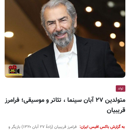
ف
ی
س
ا
ی
ر
ا
ن
تولد
متولدین ۲۷ آبان سینما ، تئاتر و موسیقی؛ فرامرز
قریبیان
به گزارش باکس افیس ایران:
فرامرز قریبیان (زادهٔ ۲۷ آبان ۱۳۲۰) بازیگر و