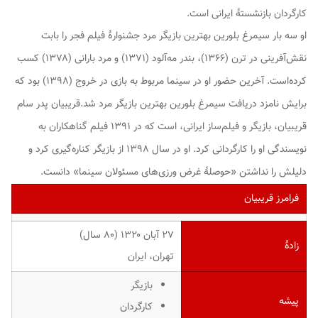
کارگردان بازنشستهٔ ایرانی است.
او سه بار سیمرغ بلورین بهترین بازیگر مرد جشنوارهٔ فیلم فجر را بابت
نقش‌آفرینی در
ترن
(۱۳۶۶)،
بندر مه‌آلود
(۱۳۷۱) و
مرد بارانی
(۱۳۷۸) کسب
کرده‌است. آخرین حضور او در سینما مربوط به بازی در
خروج
(۱۳۹۸) بود که
برایش نامزد دریافت سیمرغ بلورین بهترین بازیگر مرد شد.قریبیان پدر سام
قریبیان، بازیگر و فیلم‌ساز ایرانی، است که در ۱۳۹۱ فیلم
گناهکاران
به
نویسندگی او را کارگردانی کرد. او در سال ۱۳۹۸ از بازیگر کناره‌گیری کرد و
دلیلش را نداشتن «حوصلهٔ غرض ورزی‌های مسئولان سینما» دانست.
فرامرز قریبیان
۲۷ آبان ۱۳۲۰ ‏(۸۰ سال)
زادهٔ
تهران، ایران
بازیگر
پیشه
کارگردان