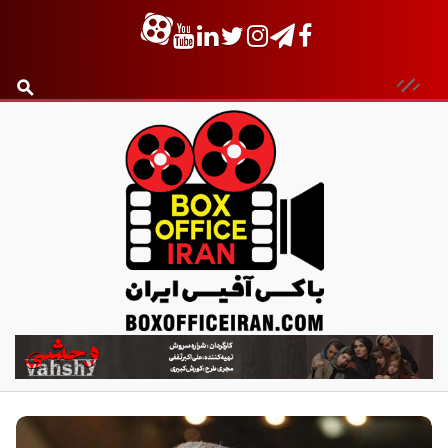
ب
ا
ک
س
آ