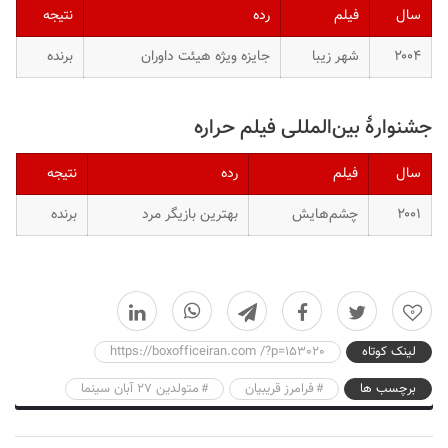
سال
فیلم
رده
نتیجه
۲۰۰۴
شهر زیبا
جایزه ویژه هیئت داوران
برنده
جشنوارهٔ بین‌المللی فیلم حراره
سال
فیلم
رده
نتیجه
۲۰۰۱
چشم‌هایش
بهترین بازیگر مرد
برنده
0
لینک کوتاه
https://boxofficeiran.com /?p=153020
برچسب ها
فرامرز قریبیان
متولدین ۲۷ آبان سینما