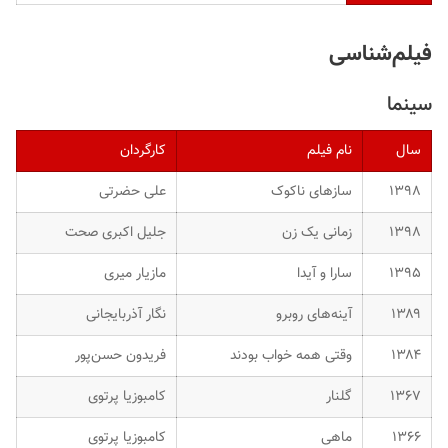
فیلم‌شناسی
سینما
سال
نام فیلم
کارگردان
۱۳۹۸
سازهای ناکوک
علی حضرتی
۱۳۹۸
زمانی یک زن
جلیل اکبری صحت
۱۳۹۵
سارا و آیدا
مازیار میری
۱۳۸۹
آینه‌های روبرو
نگار آذربایجانی
۱۳۸۴
وقتی همه خواب بودند
فریدون حسن‌پور
۱۳۶۷
گلنار
کامبوزیا پرتوی
۱۳۶۶
ماهی
کامبوزیا پرتوی