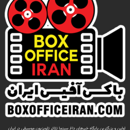
اولين و بزرگترين پايگاه خبرهاي داغ سينما تئاتر تلويزيون موسيقي در ايران