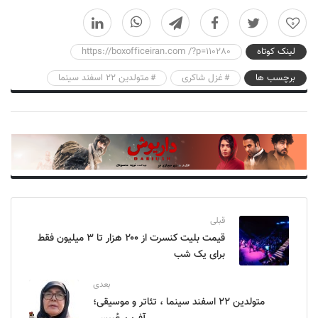
0
لینک کوتاه
https://boxofficeiran.com /?p=110280
برچسب ها
غزل شاکری
متولدین ۲۲ اسفند سینما
قبلی
قیمت بلیت کنسرت از ۲۰۰ هزار تا ۳ میلیون فقط
برای یک شب
بعدی
متولدین ۲۲ اسفند سینما ، تئاتر و موسیقی؛