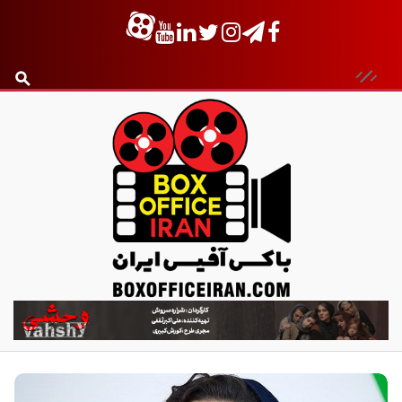
ب
ا
ک
س
آ