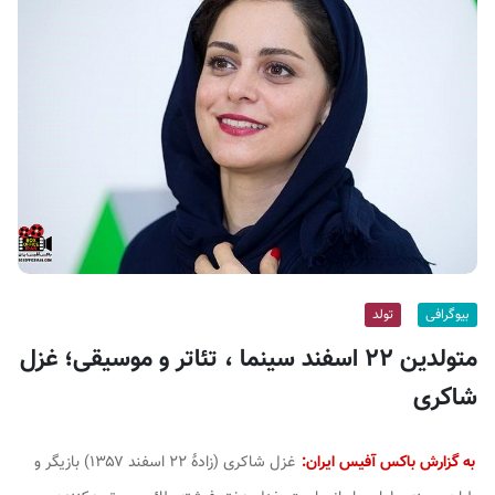
ف
ی
س
ا
ی
ر
ا
ن
بیوگرافی
تولد
متولدین ۲۲ اسفند سینما ، تئاتر و موسیقی؛ غزل
شاکری
به گزارش باکس آفیس ایران:
غزل شاکری (زادهٔ ۲۲ اسفند ۱۳۵۷) بازیگر و