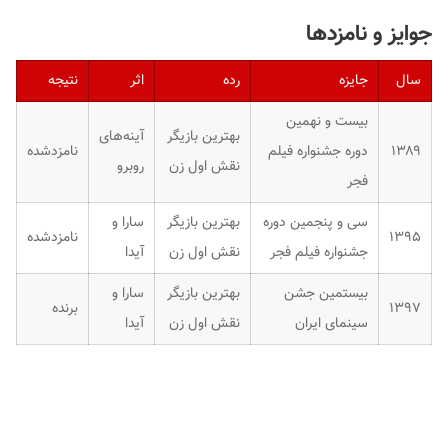
جوایز و نامزدها
سال
جایزه
رده
اثر
نتیجه
بیست و نهمین
بهترین بازیگر
آینه‌های
۱۳۸۹
دوره جشنواره فیلم
نامزدشده
نقش اول زن
روبرو
فجر
سی و پنجمین دوره
بهترین بازیگر
سارا و
۱۳۹۵
نامزدشده
جشنواره فیلم فجر
نقش اول زن
آیدا
بیستمین جشن
بهترین بازیگر
سارا و
۱۳۹۷
برنده
سینمای ایران
نقش اول زن
آیدا