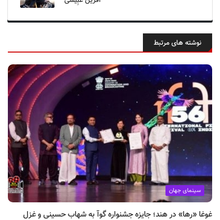
آفرین عُبِیسی
نوشته های مرتبط
سینمای جهان
غوغا «رها» در هند؛ جایزه جشنواره گوآ به شهاب حسینی و غزل