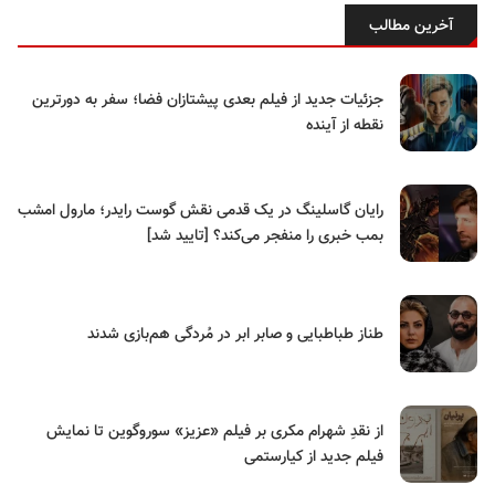
آخرین مطالب
جزئیات جدید از فیلم بعدی پیشتازان فضا؛ سفر به دورترین
نقطه از آینده
رایان گاسلینگ در یک قدمی نقش گوست رایدر؛ مارول امشب
بمب خبری را منفجر می‌کند؟ [تایید شد]
طناز طباطبایی و صابر ابر در مُردگی هم‌بازی شدند
از نقدِ شهرام مکری بر فیلم «عزیز» سوروگوین تا نمایش
فیلم جدید از کیارستمی