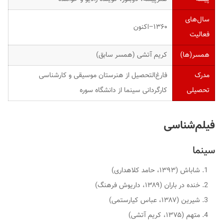
سال‌های
۱۳۶۰–اکنون
فعالیت
همسر(ها)
کریم آتشی
(همسر سابق)
مدرک
فارغ‌التحصیل از هنرستان موسیقی و کارشناسی
تحصیلی
کارگردانی سینما از دانشگاه سوره
فیلم‌شناسی
سینما
شاباش (۱۳۹۳، حامد کلاهداری)
خنده در باران (۱۳۸۹، داریوش فرهنگ)
شیرین (۱۳۸۷، عباس کیارستمی)
متهم (۱۳۷۵، کریم آتشی)