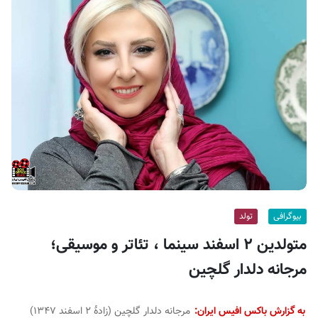
ف
ی
س
ا
ی
ر
ا
ن
بیوگرافی
تولد
متولدین ۲ اسفند سینما ، تئاتر و موسیقی؛
مرجانه دلدار گلچین
به گزارش باکس افیس ایران:
مرجانه دلدار گلچین (زادهٔ ۲ اسفند ۱۳۴۷)