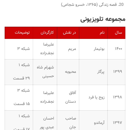
قصه زندگی (۱۳۶۵، خسرو شجاعی)
مجموعه تلویزیونی
سال
نام
در نقش
کارگردان
توضیحات
علیرضا
۱۴۰۰
بوتیمار
مریم
شبکه ۳
نجف‌زاده
شبکه ۱
شهرام شاه
۱۳۹۹
پرگار
محبوبه
حسینی
۲۹ قسمت
شبکه ۳
آفاق
علیرضا
۱۳۹۸
زوج یا فرد
دستان
نجف‌زاده
۱۵ قسمت
شبکه ۱
صاحب
احسان
۱۳۹۷
آرماندو
جان
عبدی پور
۱۷ قسمت