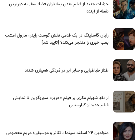
جزئیات جدید از فیلم بعدی پیشتازان فضا؛ سفر به دورترین
نقطه از آینده
رایان گاسلینگ در یک قدمی نقش گوست رایدر؛ مارول امشب
بمب خبری را منفجر می‌کند؟ [تایید شد]
طناز طباطبایی و صابر ابر در مُردگی هم‌بازی شدند
از نقدِ شهرام مکری بر فیلم «عزیز» سوروگوین تا نمایش
فیلم جدید از کیارستمی
متولدین ۲۴ اسفند سینما ، تئاتر و موسیقی؛ مریم معصومی