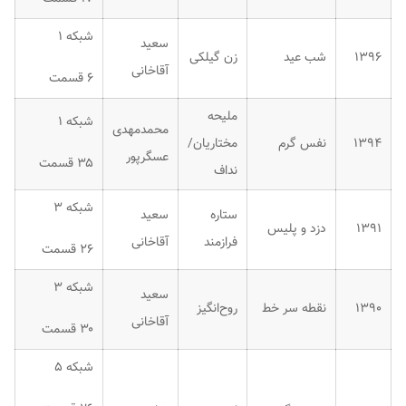
شبکه ۱
سعید
۱۳۹۶
شب عید
زن گیلکی
آقاخانی
۶ قسمت
ملیحه
شبکه ۱
محمدمهدی
۱۳۹۴
نفس گرم
مختاریان/
عسگرپور
۳۵ قسمت
نداف
شبکه ۳
ستاره
سعید
۱۳۹۱
دزد و پلیس
فرازمند
آقاخانی
۲۶ قسمت
شبکه ۳
سعید
۱۳۹۰
نقطه سر خط
روح‌انگیز
آقاخانی
۳۰ قسمت
شبکه ۵