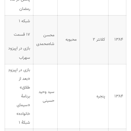
رمضان
شبکه ۱
۱۷ قسمت
محسن
۱۳۸۴
کلانتر ۲
محبوبه
شاه‌محمدی
بازی در اپیزود
سهراب
بازی در اپیزودِ
«بعد از
طلاق»
سید وحید
۱۳۸۴
پنجره
برنامهٔ
حسینی
«سیمای
خانواده»
شبکهٔ ۱