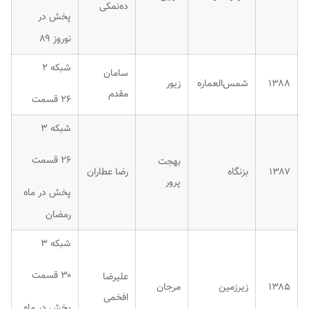
ده‌نمکی
پخش در
نوروز ۸۹
شبکه ۲
سامان
۱۳۸۸
شمس‌العماره
زیور
مقدم
۲۶ قسمت
شبکه ۳
۲۶ قسمت
بهجت
۱۳۸۷
بزنگاه
رضا عطاران
پرور
پخش در ماه
رمضان
شبکه ۳
۳۰ قسمت
علیرضا
۱۳۸۵
زیرزمین
مرجان
افخمی
پخش در ماه