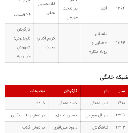
شبکه ۱
غلامحسین
۱۳۶۴
آئینه
پوراندخت
لطفی
۲۶ قسمت
مهیمن
کارگردان
تله‌تئاتر
کریم اکبری
تلویزیونی:
۱۳۶۴
«حنایی و
مبارکه
«مهوش
روباه مکار»
جزایری»
شبکه خانگی
سال
نام
کارگردان
توضیحات
۱۴۰۰
شب آهنگی
حامد آهنگی
خودش
۱۳۹۹
سریال موچین
حسین تبریزی
در نقش رعنا سیگاری
۱۳۹۲
شاهگوش
داوود میرباقری
در نقش گلاب