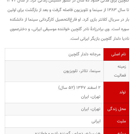
گلچین برای مدتی حدود ده سال در کشور انگلیس زندگی کرد. از سال ۱۳۷۴
تا سال ۱۳۸۳ از سینما و تلویزیون فاصله گرفت و بعد از بازگشت برای اولین
بار در سریال
کلانتر
بازی کرد. او فارغ‌التحصیل کارگردانی سینما از دانشکده
سوره است. وی برادرزادهٔ نادر گلچین خواننده موسیقی ایرانی، و دخترعموی
نادیا دلدار گلچین بازیگر ایرانی است.
نام اصلی
مرجانه دلدار گلچین
زمینه
سینما، تئاتر، تلویزیون
فعالیت
۲ اسفند ۱۳۴۷ ‏(۵۲ سال)
تولد
تهران، ایران
محل زندگی
تهران، ایران
ملیت
ایرانی
پیشه
هنرپیشه، دوبلور، گوینده رادیو
و خواننده