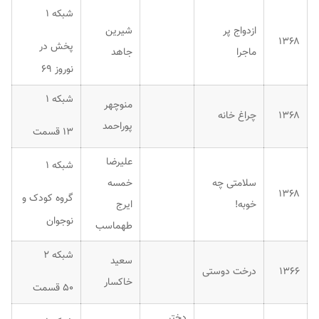
شبکه ۱
ازدواج پر
شیرین
۱۳۶۸
پخش در
ماجرا
جاهد
نوروز ۶۹
شبکه ۱
منوچهر
۱۳۶۸
چراغ خانه
پوراحمد
۱۳ قسمت
علیرضا
شبکه ۱
سلامتی چه
خمسه
۱۳۶۸
گروه کودک و
خوبه!
ایرج
نوجوان
طهماسب
شبکه ۲
سعید
۱۳۶۶
درخت دوستی
خاکسار
۵۰ قسمت
دختر