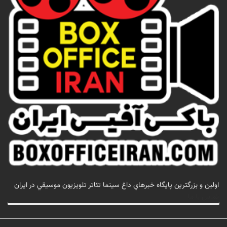
اولين و بزرگترين پايگاه خبرهاي داغ سينما تئاتر تلويزيون موسيقي در ايران
تماس با ما