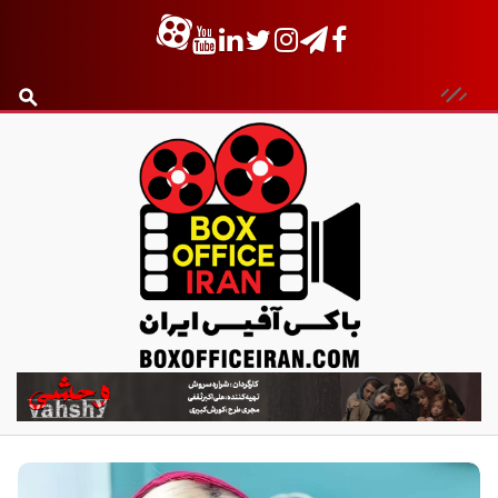
ب
ا
ک
س
آ