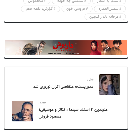
سلام به انتظار
سلامتی چه خوبه!
شاهگوش
شمس‌العماره
عروسی خون
گزارش، نقطه صفر
مرجانه دلدار گلچین
قبلی
«دوزیست» متقاضی اکران نوروزی شد
بعدی
متولدین ۲ اسفند سینما ، تئاتر و موسیقی؛
مسعود فروتن