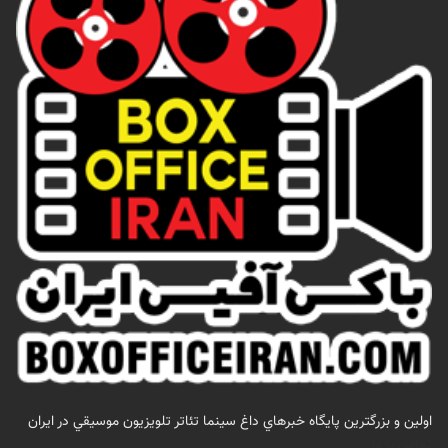
اولين و بزرگترين پايگاه خبرهاي داغ سينما تئاتر تلويزيون موسيقي در ايران
تماس با ما