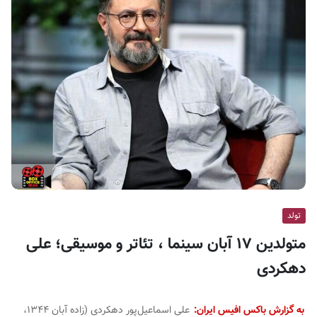
ف
ی
س
ا
ی
ر
ا
ن
تولد
متولدین ۱۷ آبان سینما ، تئاتر و موسیقی؛ علی‌
دهکردی
به گزارش باکس افیس ایران:
علی‌ اسماعیل‌پور دهکردی (زاده آبان ۱۳۴۴،