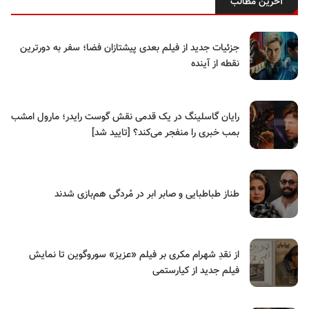
آخرین مطالب
جزئیات جدید از فیلم بعدی پیشتازان فضا؛ سفر به دورترین
نقطه از آینده
رایان گاسلینگ در یک قدمی نقش گوست رایدر؛ مارول امشب
بمب خبری را منفجر می‌کند؟ [تایید شد]
طناز طباطبایی و صابر ابر در مُردگی هم‌بازی شدند
از نقدِ شهرام مکری بر فیلم «عزیز» سوروگوین تا نمایش
فیلم جدید از کیارستمی