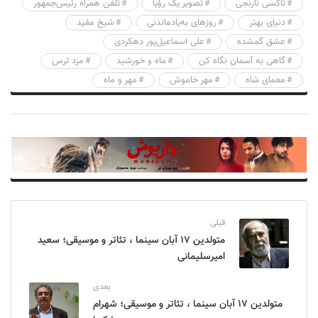
تاکسی نارنجی
تصویر یک رؤیا
تلفن همراه رئیس‌جمهور
دنیای بهتر
روزهای به‌یادماندنی
شیخ مفید
عشق گمشده
علی‌ اسماعیل‌پور دهکردی
گاهی به آسمان نگاه کن
ماه و خورشید
مزد ترس
معمای شاه
مهر خاموش
مهر و ماه
قبلی
متولدین ۱۷ آبان سینما ، تئاتر و موسیقی؛ سعید
امیرسلیمانی
بعدی
متولدین ۱۷ آبان سینما ، تئاتر و موسیقی؛ شهرام