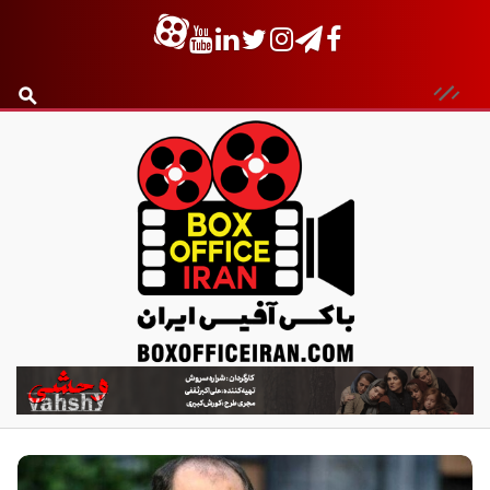
ب
ا
ک
س
آ