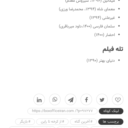
میکائیل (۱۳۹۴، سیروس مقدم)
معمای شاه (۱۳۹۴، محمدرضا ورزی)
غیرعلنی (۱۳۹۴)
سلمان فارسی (۱۴۰۰،داود میرباقری)
احضار (۱۴۰۰)
تله فیلم
دنیای بهتر (۱۳۹۰)
0
لینک کوتاه
https://boxofficeiran.com /?p=97277
برچسب ها
آخرین گناه
از کرخه تا راین
بازیگر