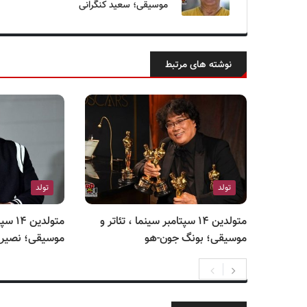
موسیقی؛ سعید کنگرانی
نوشته های مرتبط
تولد
تولد
متولدین ۱۴ سپتامبر سینما ، تئاتر و
متولدی
موسیقی؛ بونگ جون-هو
موسیقی؛ نصیر ب