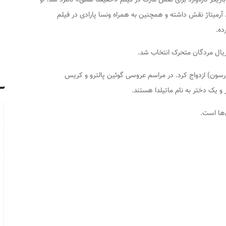
از شبکهٔ اسکای۱ همراه با ریچارد آرمیتاژ نقش داشته و همچنین به همراه ونسا پارادی در فیلم
ختر ایان اندرسون) ازدواج کرد. در مراسم عروسی گوئین پالترو و کریس
و یک دختر به نام ماتیلدا هستند.
‌ها است.