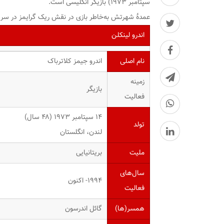
سپتامبر ۱۹۷۳) بازیگر انگلیسی است.
عمدهٔ شهرتش به‌خاطر بازی در نقش ریک گرایمز در سر
اندرو لینکلن
نام اصلی
اندرو جیمز کلاترباک
زمینه
بازیگر
فعالیت
۱۴ سپتامبر ۱۹۷۳ ‏(۴۸ سال)
تولد
لندن، انگلستان
ملیت
بریتانیایی
سال‌های
۱۹۹۴- اکنون
فعالیت
همسر(ها)
گائل اندرسون