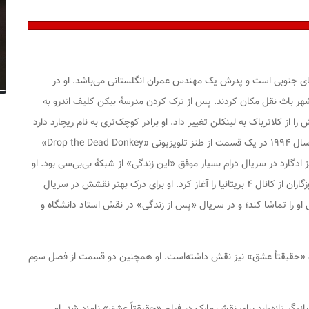
یقای جنوبی است و پدرش یک مهندس عمران انگلستانی می‌باشد. او در
ر باث نقل مکان کردند. پس از ترک کردن مدرسهٔ بیکن کلیف اندرو به
 از کلاترباک به لینکلن تغییر داد. او برادر کوچک‌تری به نام ریچارد دارد
که معاون و معلم مدرسه است. لینکلن نخستین بار در سال ۱۹۹۴ در یک قسمت از طنز تلویزیونی «Drop the Dead Donkey»
و آشپز ادگارد در سریال درام بسیار موفق «این زندگی» از شبکهٔ بی‌بی‌سی بود. او
در سال ۲۰۰۱ بازی در نقش سایمون کسی در سریال آموزگاران از کانال ۴ بریتانیا را آغاز کرد. او برای درک بهتر نقشش در سریال
او را تماشا کند؛ و در سریال «پس از زندگی» در نقش استاد دانشگاه و
» و «حقیقتاً عشق» نیز نقش داشته‌است. او همچنین دو قسمت از فصل سوم
 بهترین بازیگر تازه‌وارد برای نقش مارک در فیلم «حقیقتاً عشق» نامزد شد. او