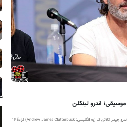
اندرو جیمز کلاترباک (به انگلیسی:
Andrew James Clutterbuck
)‏ (زادهٔ ۱۴