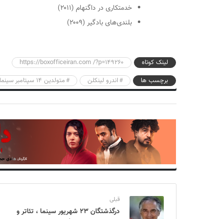
خدمتکاری در داگنهام (۲۰۱۱)
بلندی‌های بادگیر (۲۰۰۹)
لینک کوتاه
https://boxofficeiran.com /?p=149260
برچسب ها
اندرو لینکلن
متولدین ۱۴ سپتامبر سینما
قبلی
درگذشتگان ۲۳ شهریور سینما ، تئاتر و