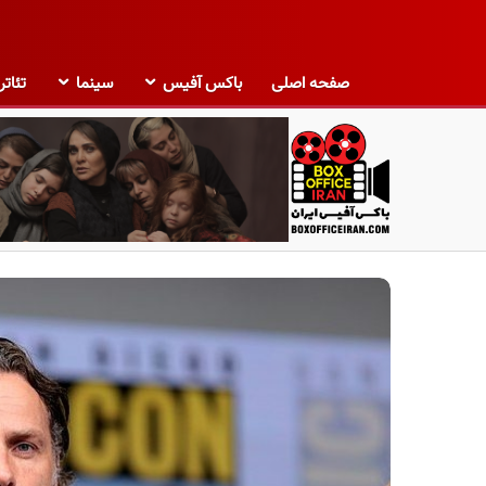
صفحه اصلی
باکس آفیس
سینما
تئاتر
ب
ا
ک
س
آ
ف
ی
س
ا
ی