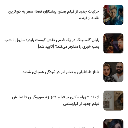
جزئیات جدید از فیلم بعدی پیشتازان فضا؛ سفر به دورترین
نقطه از آینده
رایان گاسلینگ در یک قدمی نقش گوست رایدر؛ مارول امشب
بمب خبری را منفجر می‌کند؟ [تایید شد]
طناز طباطبایی و صابر ابر در مُردگی هم‌بازی شدند
از نقدِ شهرام مکری بر فیلم «عزیز» سوروگوین تا نمایش
فیلم جدید از کیارستمی