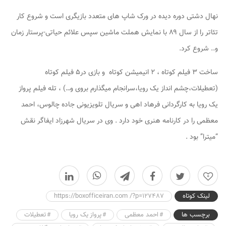
نهال دشتی دوره دیده در ورک شاپ های متعدد بازیگری است و شروع کار
تئاتر را از سال ۸۹ با نمایش هملت ماشین سپس علائم حیاتی-پرستار زمان
و.. شروع کرد.
ساخت ۳ فیلم کوتاه ، ۲ انیمیشن کوتاه و بازی در۵ فیلم کوتاه
(تعطیلات،چشم انداز یک رویا،سرانجام میگذارم بروی و…) ، تله فیلم پرواز
یک رویا به کارگردانی فرهاد اهی و سریال تلویزیونی جاده چالوس، احمد
معظمی را در کارنامه هنری خود دارد . وی در سریال شهرزاد ایفاگر نقش
“میترا” بود .
0
لینک کوتاه
https://boxofficeiran.com /?p=127487
برچسب ها
احمد معظمی
پرواز یک رویا
تعطیلات