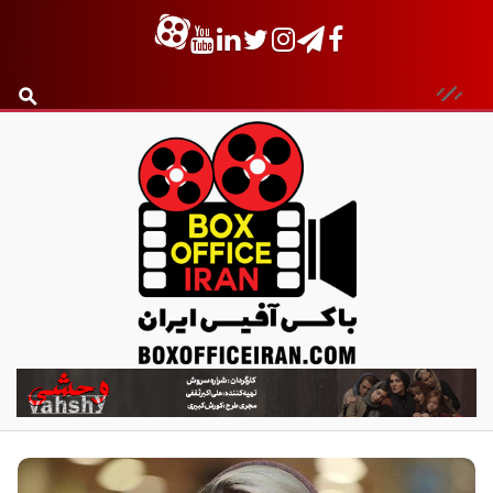
ب
ا
ک
س
آ