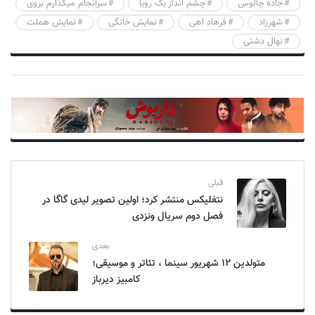
جاده چالوس
چشم انداز یک رویا
سرانجام میگذارم بروی
شهرزاد
فرهاد اهی
نمایش خانگی
نمایش هملت
نهال دشتی
قبلی
نتفلیکس منتشر کرد؛ اولین تصویر لیدی گاگا در
فصل دوم سریال ونزدی
بعدی
متولدین ۱۲ شهریور سینما ، تئاتر و موسیقی؛
کامبیز دیرباز