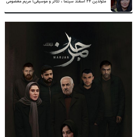
متولدین ۲۴ اسفند سینما ، تئاتر و موسیقی؛ مریم معصومی