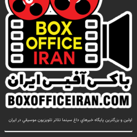
اولين و بزرگترين پايگاه خبرهاي داغ سينما تئاتر تلويزيون موسيقي در ايران
تماس با ما