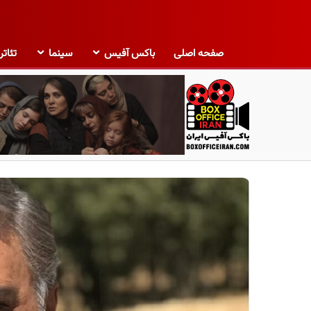
صفحه اصلی
باکس آفیس
سینما
تئاتر
ب
ا
ک
س
آ
ف
ی
س
ا
ی