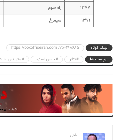
۱۳۷۷
راه سوم
۱۳۷۱
سیمرغ
لینک کوتاه
https://boxofficeiran.com /?p=148685
برچسب ها
تئاتر
حسن اسدی
متولدین ۱۰ شهریور سینما
قبلی