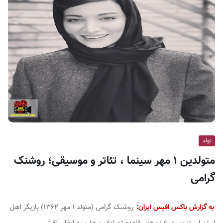
ف
ی
س
ا
ی
ر
ا
ن
تولد
متولدین ۱ مهر سینما ، تئاتر و موسیقی؛ روشنک
گرامی
به گزارش باکس افیس ایران:
روشنک گرامی (متولد ۱ مهر ۱۳۶۲) بازیگر اهل