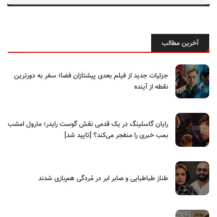
آخرین مطالب
جزئیات جدید از فیلم بعدی پیشتازان فضا؛ سفر به دورترین
نقطه از آینده
رایان گاسلینگ در یک قدمی نقش گوست رایدر؛ مارول امشب
بمب خبری را منفجر می‌کند؟ [تایید شد]
طناز طباطبایی و صابر ابر در مُردگی هم‌بازی شدند