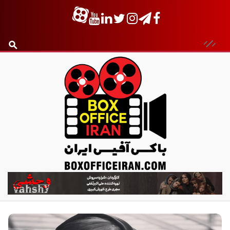
ب
ا
ک
س
آ