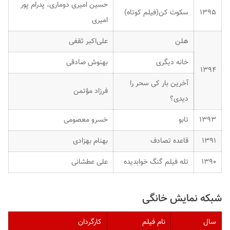
حسین امیری دوماری، پدرام پور
۱۳۹۵
سکوت کن(فیلم کوتاه)
امیری
هلن
علی‌اکبر ثقفی
خانه دیگری
بهنوش صادقی
۱۳۹۴
آخرین بار کی سحر را
فرزاد مؤتمن
دیدی؟
۱۳۹۳
تابو
خسرو معصومی
۱۳۹۱
قاعده تصادف
بهنام بهزادی
۱۳۹۰
تله فیلم گنگ خوابدیده
علی عطشانی
شبکه نمایش خانگی
سال
نام فیلم
کارگردان