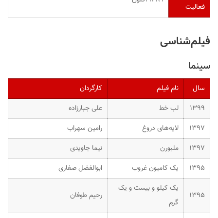
فعالیت
فیلم‌شناسی
سینما
سال
نام فیلم
کارگردان
۱۳۹۹
لب خط
علی جبارزاده
۱۳۹۷
لایه‌های دروغ
رامین سهراب
۱۳۹۷
ملبورن
نیما جاویدی
۱۳۹۵
یک کامیون غروب
ابوالفضل صفاری
یک کیلو و بیست و یک
۱۳۹۵
رحیم طوفان
گرم