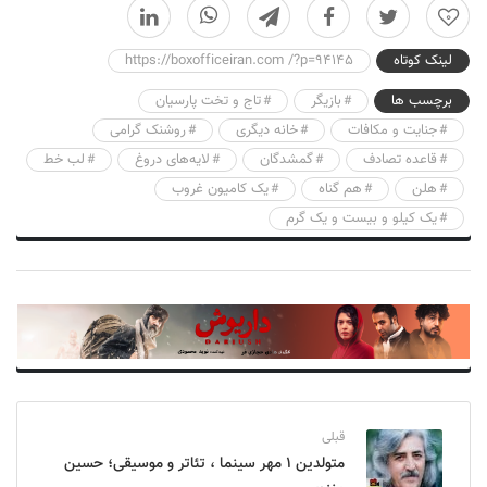
0
لینک کوتاه
https://boxofficeiran.com /?p=94145
برچسب ها
بازیگر
تاج و تخت پارسیان
جنایت و مکافات
خانه دیگری
روشنک گرامی
قاعده تصادف
گمشدگان
لایه‌های دروغ
لب خط
هلن
هم گناه
یک کامیون غروب
یک کیلو و بیست و یک گرم
قبلی
متولدین ۱ مهر سینما ، تئاتر و موسیقی؛ حسین