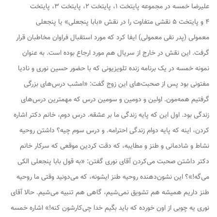
علیرضا خمسه در مجموعه پایتخت ۱، پایتخت ۲، پایتخت ۳، پایتخت
۴ و پایتخت ۵ نقشی متفاوت را در نقش «بابا پنجعلی» یا پنجعلی
معمولی (پدر نقی معمولی) ایفا کرد که مورد استقبال فراوان مخاطبان قرار
گرفت. این نقش در خارج از سریال هم مورد ارجاع بوده است. به عنوان
نمونه خمسه در یک برنامه زنده تلویزیونی که با حضور حسین نوری و نادیا
مفتونی بود پس از صحبت‌های این زوج گفت: «امشب درس‌های بزرگی
گرفتیم همه‌مون. اولین و دومین و سومین درس که مهمترین درس‌های
زندگی بود. اول این که پایه زندگی ما بر عشقه. درس دوم، خانم دکتر اشاره
کردن، اینه که پایه دوام زندگی احترامه. و درس سوم چیه؟ داشتن روحیه
نشاط و شادمانی و طنز و مطایبه، که دقت کردین موقعی که سرکار خانم
دکتر داشتن صحبت می‌کردن آقای نوری گفتن: «به قول بابا پنجعلی الکی
می‌گه!»؟ این نشون‌دهنده روحیه طنز ایشونه، که می‌دونید وقتی ما روحیه
طنز داریم همیشه هم تشویق نمی‌شیم، گاهی هم تنبیه می‌شیم. حالا آقای
نوری یه چوبی از اون خورده که باید بگیم خدا چی‌کارشون کنه!» اشاره خمسه