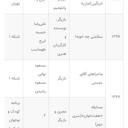
«رنگین‌کمان»
تهران
پانتومیم
بازیگر،
علی‌رضا
نویسنده
خمسه
۱۳۶۸
سلامتی چه خوبه!
و
شبکه ۱
ایرج
کارگردان
طهماسب
هنری
مسعود
ماجراهای آقای
نوابی
بازیگر
شبکه ۱
دوستی
مسعود
رشیدی
۱۳۶۷
برنامه
مسابقه
مجری و
کودک و
«هفت‌خوان»(سری
؟
بازیگر
نوجوان
دوم)