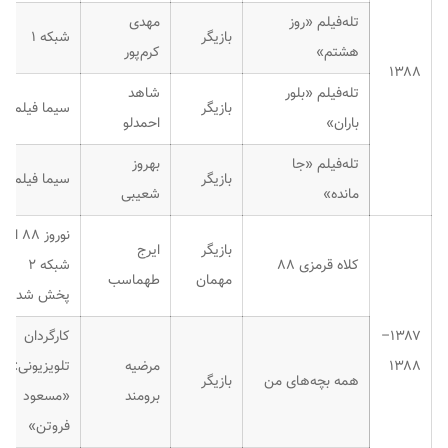
تله‌فیلم «روز
مهدی
بازیگر
شبکه ۱
هشتم»
کرم‌پور
۱۳۸۸
تله‌فیلم «بلور
شاهد
بازیگر
سیما فیلم
باران»
احمدلو
تله‌فیلم «جا
بهروز
بازیگر
سیما فیلم
مانده»
شعیبی
نوروز ۸۸ از
بازیگر
ایرج
کلاه قرمزی ۸۸
شبکه ۲
مهمان
طهماسب
پخش شد.
۱۳۸۷–
کارگردان
۱۳۸۸
مرضیه
تلویزیونی:
همه بچه‌های من
بازیگر
برومند
«مسعود
فروتن»