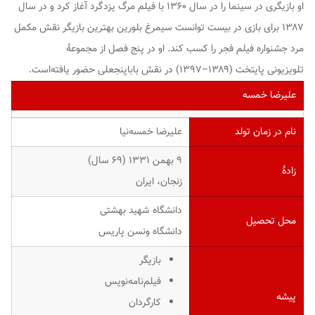
او بازیگری در سینما را در سال ۱۳۶۰ با فیلم
مرگ یزدگرد
آغاز کرد و در سال
۱۳۸۷ برای بازی در
بیست
توانست سیمرغ بلورین بهترین بازیگر نقش مکمل
مرد جشنواره فیلم فجر را کسب کند. او در پنج فصل از مجموعهٔ
تلویزیونی
پایتخت
(۱۳۸۹–۱۳۹۷) در نقش باباپنجعلی حضور یافته‌است.
علیرضا خمسه
نام در زمان تولد
علیرضا خمسه‌نیا
۹ بهمن ۱۳۳۱ ‏(۶۹ سال)
زادهٔ
زنجان، ایران
دانشگاه شهید بهشتی
محل تحصیل
دانشگاه ونسن پاریس
بازیگر
فیلم‌نامه‌نویس
پیشه
کارگردان