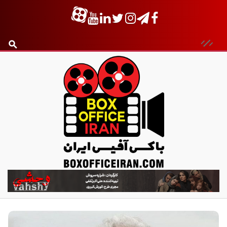
ب
ا
ک
س
آ