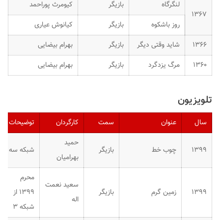
لنگرگاه
بازیگر
کیومرث پوراحمد
۱۳۶۷
روز باشکوه
بازیگر
کیانوش عیاری
۱۳۶۶
شاید وقتی دیگر
بازیگر
بهرام بیضایی
۱۳۶۰
مرگ یزدگرد
بازیگر
بهرام بیضایی
تلویزیون
سال
عنوان
سمت
کارگردان
توضیحات
حمید
۱۳۹۹
چوب خط
بازیگر
شبکه سه
بهرامیان
محرم
سعید نعمت
۱۳۹۹
زمین گرم
بازیگر
۱۳۹۹ از
اله
شبکه ۳