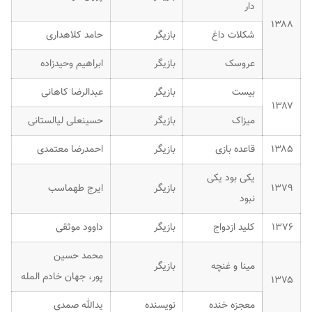
دار
۱۳۸۸
شکلات داغ
بازیگر
حامد کلاهداری
عروسک
بازیگر
ابراهیم وحیدزاده
بیست
بازیگر
عبدالرضا کاهانی
۱۳۸۷
میزاک
بازیگر
حسینعلی لیالستانی
۱۳۸۵
قاعده بازی
بازیگر
احمدرضا معتمدی
یکی بود یکی
۱۳۷۹
بازیگر
ایرج طهماسب
نبود
۱۳۷۶
کلید ازدواج
بازیگر
داوود موثقی
محمد حسین
مینا و غنچه
بازیگر
پور، جهان خادم المله
۱۳۷۵
معجزه خنده
نویسنده
یدالله صمدی