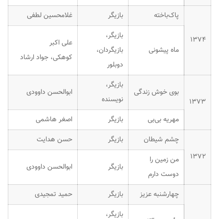
پاک‌باخته
بازیگر
غلامحسین لطفی
بازیگر،
۱۳۷۴
علی اکبر
ماه پیشونی
بازیگردان،
کوهکی، جواد ارشاد
دوبلور
بازیگر،
بوی خوش زندگی
ابوالحسن داوودی
نویسنده
۱۳۷۳
مهریه بی‌بی
بازیگر
اصغر هاشمی
چشم شیطان
بازیگر
حسن هدایت
۱۳۷۲
من زمین را
بازیگر
ابوالحسن داوودی
دوست دارم
چهارشنبه عزیز
بازیگر
حمید تمجیدی
بازیگر،