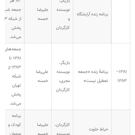
بازیگر،
۸۳ هر
نویسنده
علیرضا
جمعه شب
برنامه زنده آرایشگاه
و
خمسه
از شبکه ۳
کارگردان
پخش
می‌شد.
جمعه‌های
۱۳۸۱ تا
بازیگر،
۱۳۸۳ از
۱۳۸۱–
برنامهٔ زنده «جمعه
نویسنده
علی‌رضا
شبکه
۱۳۸۳
تعطیل نیست»
مجری،
خمسه
تهران
کارگردان
پخش
می‌شد.
برنامه
کارگردان،
علیرضا
کودک و
حیاط خلوت
نویسنده
خمسه
نوجوان