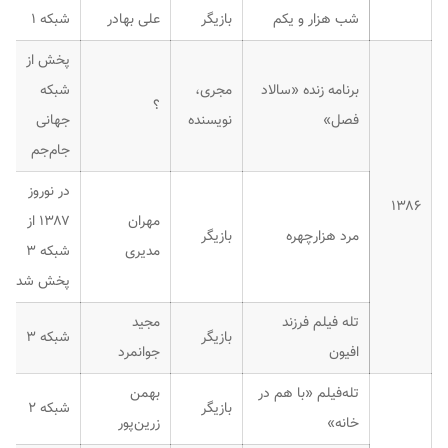
شب هزار و یکم
بازیگر
علی بهادر
شبکه ۱
پخش از
برنامه زنده «سالاد
مجری،
شبکه
؟
فصل»
نویسنده
جهانی
جام‌جم
در نوروز
۱۳۸۶
مهران
۱۳۸۷ از
مرد هزارچهره
بازیگر
مدیری
شبکه ۳
پخش شد.
تله فیلم فرزند
مجید
بازیگر
شبکه ۳
افیون
جوانمرد
تله‌فیلم «با هم در
بهمن
بازیگر
شبکه ۲
خانه»
زرین‌پور