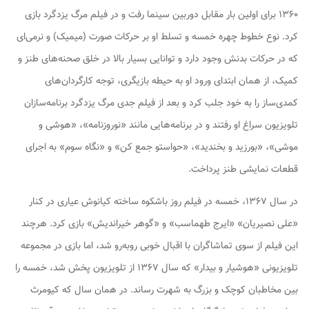
۱۳۶۰ برای اولین بار مقابل دوربین سینما رفت و در فیلم
مرگ یزدگرد
بازی
کرد. نوع خطوط چهره خمسه و تسلط او بر حرکات صورت (میمیک) و نرمی‌ای
که در حرکات بدنش وجود دارد و توانایی بسیار بالا در خلق صحنه‌های طنز و
کمیک، از همان ابتدای ورود او به حیطه بازیگری، توجه کارگردان‌های
کمدی‌ساز را به خود جلب کرد و بعد از فیلم جدی
مرگ یزدگرد
برنامه‌سازان
تلویزیون سراغ او رفتند و در برنامه‌هایی مانند «نوروزنامه»، «هوشی و
موشی»، «بورزید و بخندید»، «حواستو جمع کن» و «نگاه سوم» به اجرای
قطعات نمایشی طنز پرداخت.
در سال ۱۳۶۷، خمسه در فیلم
روز باشکوه
ساخته کیانوش عیاری در کنار
«علی نصیریان» «ایرج طهماسب» و «گوهر خیراندیش» بازی کرد. هرچند
این فیلم از سوی تماشاگران با اقبال خوبی روبه‌رو شد، اما بازی در مجموعه
تلویزیونی «هوشیار و بیدار» که سال ۱۳۶۷ از تلویزیون پخش شد، خمسه را
بین مخاطبان کوچک و بزرگ به شهرت رساند. در همان سال که کیومرث