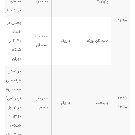
پنهان»
محمدی
سیمای
مرکز کیش
۱۳۹۰
پخش در
خرداد
سید جواد
مهمانان ویژه
بازیگر
۱۳۹۱ از
رضویان
شبکه
تهران
در نقش
«پنجعلی
معمولی»
۱۳۸۹–
سیروس
(پدر نقی)؛
پایتخت
بازیگر
۱۳۹۰
مقدم
در نوروز
۱۳۹۰ از
شبکه ۱
پخش شد.