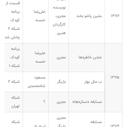
قسمت از
نویسنده
علی‌رضا
برنامه
۱۳۷۶
بشین پاشو بخند
مجری،
خمسه
کودک
کارگردان
شبکه ۲
هنری
پخش شد.
برنامه
علیرضا
جشن خاطره‌ها
مجری
کودک
خمسه
شبکه ۱
۱۳۷۵
مسعود
ب مثل بهار
بازیگر
شبکه ۲
شاه‌محمدی
شبکه
مسابقه «ستاره‌ها»
مجری
؟
تهران
مجری
مسابقه
شبکه
۱۳۷۴
بازیگر
ایرج راد