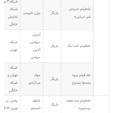
شبکه ۳ و
تله‌فیلم «دزدان
شبکه
بازیگر
بیژن شیرمرز
غیر دریایی»
نمایش
خانگی
آرمین
سهامی،
شبکه
تله‌فیلم کت تنگ
بازیگر
آبتین
تهران
سهامی
شبکه
تله فیلم ورود
جواد
تهران و
بازیگر
زنده‌ها ممنوع
مزدآبادی
شبکه
خانگی
تله‌فیلم «ما خونه
شاهد
پخش در
بازیگر
نیستیم»
احمدلو
نوروز ۱۳۸۹