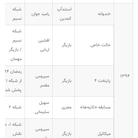
استندآپ
شبکه
خندوانه
رامبد جوان
کمدین
نسیم
شبکه
افشین
نسیم
حالت خاص
بازیگر
اربابی
/ بازیگر
مهمان
رمضان ۹۴
۱۳۹۴
سیروس
پایتخت ۴
بازیگر
از شبکه ۱
مقدم
پخش شد.
سهیل
مسابقه «ثانیه‌ها»
مجری
شبکه ۲
سلیمانی
شبکه ۱، در
سیروس
میکائیل
بازیگر
نقش