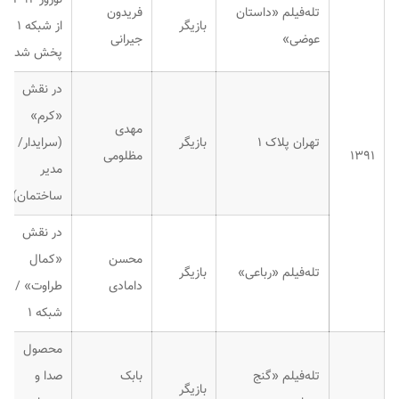
تله‌فیلم «داستان
فریدون
بازیگر
از شبکه ۱
عوضی»
جیرانی
پخش شد.
در نقش
«کرم»
مهدی
تهران پلاک ۱
بازیگر
(سرایدار/
۱۳۹۱
مظلومی
مدیر
ساختمان)
در نقش
محسن
«کمال
تله‌فیلم «رباعی»
بازیگر
دامادی
طراوت» /
شبکه ۱
محصول
تله‌فیلم «گنج
بابک
صدا و
بازیگر