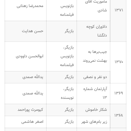
مأموریت آقای
بازنویس
محمدرضا زهتابی
۱۳۷۱
شادی
فیلمنامه
دلاوران کوچه
بازیگر
حسن هدایت
دلگشا
بازیگر،
جیب‌برها به
بازنویس
ابوالحسن داوودی
بهشت نمی‌روند
۱۳۷۰
فیلمنامه
دو نفر و نصفی
بازیگر
یدالله صمدی
آپارتمان شماره
بازیگر،
۱۳۶۹
یدالله صمدی
۱۳
نویسنده
شکار خاموش
بازیگر
کیومرث پوراحمد
۱۳۶۸
زیر بام‌های شهر
بازیگر
اصغر هاشمی