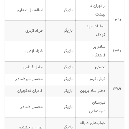
از تهران تا
بازیگر
ابوالفضل صفاری
بهشت
۱۳۹۱
عملیات مهد
بازیگر
فرزاد اژدری
کودک
سلام بر
۱۳۹۰
بازیگر
فرزاد اژدری
فرشتگان
نخودی
بازیگر
جلال فاطمی
فرش قرمز
بازیگر
محسن میردامادی
۱۳۸۹
دختر شاه پریون
بازیگر
کامران قدکچیان
قبرستان
بازیگر
محسن دامادی
غیرانتفاعی
خواب‌های دنباله
بازیگر
پوران درخشنده