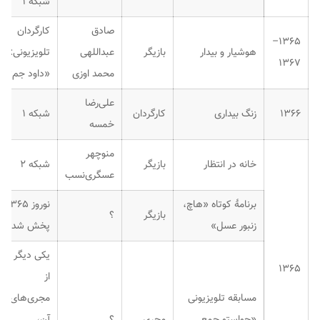
شبکه ۱
صادق
کارگردان
۱۳۶۵–
هوشیار و بیدار
بازیگر
عبداللهی
تلویزیونی:
۱۳۶۷
محمد اوزی
«داود جم»
علی‌رضا
۱۳۶۶
زنگ بیداری
کارگردان
شبکه ۱
خمسه
منوچهر
خانه در انتظار
بازیگر
شبکه ۲
عسگری‌نسب
برنامهٔ کوتاه «هاچ،
نوروز ۱۳۶۵
بازیگر
؟
زنبور عسل»
پخش شد.
یکی دیگر
۱۳۶۵
از
مسابقه تلویزیونی
مجری‌های
«حواستو جمع
مجری
؟
آن،