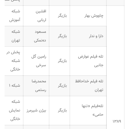
افشین
شبکه
چاووش بهار
بازیگر
اربابی
آموزش
مسعود
شبکه
دارا و ندار
بازیگر
ده‌نمکی
تهران
پخش در
تله فیلم عوارض
رامین گل
بازیگر
شبکه
جانبی
سرخی
خانگی
تله فیلم خداحافظ
محمدرضا
بازیگر
شبکه ۱
تهران
رستمی
شبکه
تله‌فیلم «تنها
بازیگر
بیژن شیرمرز
نمایش
حامی»
خانگی
۱۳۸۹