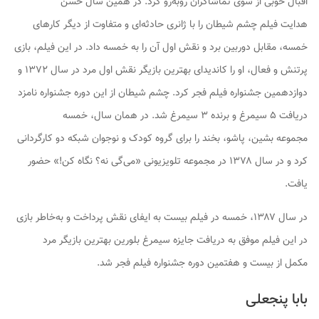
اقبال خوبی از سوی تماشاگران روبه‌رو کرد. در همین سال حسن
هدایت فیلم
چشم شیطان
را با ژانری حادثه‌ای و متفاوت از دیگر کارهای
خمسه، مقابل دوربین برد و نقش اول آن را به خمسه داد. در این فیلم، بازی
پرتنش و فعال، او را کاندیدای بهترین بازیگر نقش اول مرد در سال ۱۳۷۲ و
دوازدهمین جشنواره فیلم فجر کرد.
چشم شیطان
از این دوره جشنواره نامزد
دریافت ۵ سیمرغ و برنده ۳ سیمرغ شد. در همان سال، خمسه
مجموعه بشین، پاشو، بخند را برای گروه کودک و نوجوان شبکه دو کارگردانی
کرد و در سال ۱۳۷۸ در مجموعه تلویزیونی «می‌گی نه؟ نگاه کن!» حضور
یافت.
در سال ۱۳۸۷، خمسه در فیلم
بیست
به ایفای نقش پرداخت و به‌خاطر بازی
در این فیلم موفق به دریافت جایزه سیمرغ بلورین بهترین بازیگر مرد
مکمل از بیست و هفتمین دوره جشنواره فیلم فجر شد.
بابا پنجعلی