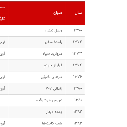
سم
سال
عنوان
کارگ
۱۳۷۰
وصل نیکان
۱۳۷۲
رانندهٔ سفیر
آری
۱۳۷۳
مروارید سیاه
آری
۱۳۷۴
فرار از جهنم
۱۳۷۶
تارهای نامرئی
آری
۱۳۸۰
زندانی ۷۰۷
آری
۱۳۸۱
عروس خوش‌قدم
۱۳۸۲
وعده دیدار
۱۳۸۲
شب کایت‌ها
آری