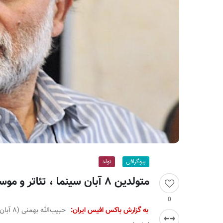
ر
ا
ن
بیوگرافی
تولد
متولدین ۸ آبان سینما ، تئاتر و موسیقی؛ حبیب‌الله بهمنی
0
به گزارش باکس افیس ایران: