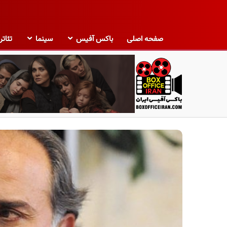
صفحه اصلی
باکس آفیس
سینما
تئاتر
ب
ا
ک
س
آ
ف
ی
س
ا
ی