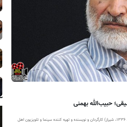
حبیب‌الله بهمنی (۸ آبان ۱۳۳۶، شیراز) کارگردان و نویسنده و تهیه کننده سینما و تلویزیون اهل