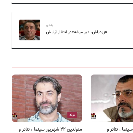
بعدی
«زودباش، دیر میشه»در انتظار آرامش
تولد
۲ مهر سینما ، تئاتر و
متولدین ۲۲ شهریور سینما ، تئاتر و