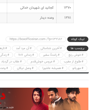
۱۳۷۰
کجانید ای شهیدان خدائی
۱۳۸۱
وعده دیدار
لینک کوتاه
https://boxofficeiran.com /?p=132182
برچسب ها
آخرین شناسائی
آن مرد آمد
تاره
خوش رنج
رانندهٔ سفیر
زندانی ۷۰۷
زندگی
طلوع از مغرب
عروس خوش‌قدم
عقاب در گردباد
مهربانو
همیشه عاشورا
وصل نیکان
وعده 