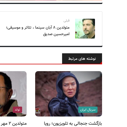
قبلی
متولدین ۸ آبان سینما ، تئاتر و موسیقی؛
امیرحسین صدیق
نوشته های مرتبط
سریال ایران
تولد
بازگشت جنجالی به تلویزیون؛ رویا
متولدین 