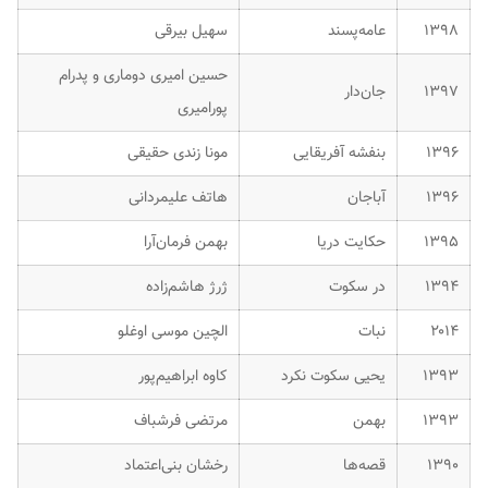
۱۳۹۸
عامه‌پسند
سهیل بیرقی
حسین امیری دوماری و پدرام
۱۳۹۷
جان‌دار
پورامیری
۱۳۹۶
بنفشه آفریقایی
مونا زندی حقیقی
۱۳۹۶
آباجان
هاتف علیمردانی
۱۳۹۵
حکایت دریا
بهمن فرمان‌آرا
۱۳۹۴
در سکوت
ژرژ هاشم‌زاده
۲۰۱۴
نبات
الچین موسی اوغلو
۱۳۹۳
یحیی سکوت نکرد
کاوه ابراهیم‌پور
۱۳۹۳
بهمن
مرتضی فرشباف
۱۳۹۰
قصه‌ها
رخشان بنی‌اعتماد