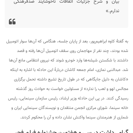
بیان و شرح جزئیات اتفاقات ناخوشایند ضدفرهنگی
ندارم.»
به گفتهٔ کاوه ابراهیم‌پور، بعد از پایان جلسه، هنگامی که آن‌ها سوار اتومبیل
شده بودند، چند نفر از مهاجمان روی سقف اتومبیل آن‌ها رفته و قصد
داشتند با شکستن شیشه‌ها وارد خودرو شوند که نیروی انتظامی مانع آن‌ها
شد. عبدالنبی نمازی، امام جمعه کاشان دربارهٔ این حادثه با اشاره به اینکه
«کاشان به دلیل جایگاهی که در طول تاریخ تشیع داشته تحمل برگزاری
مجالس لهو و لعب را ندارد» از مسئولین خواست به حوادث روز گذشته
رسیدگی کنند. در پی این حادثه وزیر ارشاد، رئیس سازمان سینمایی، رئیس
خانه سینما، شورای مرکزی انجمن منتقدان و نویسندگان سینمایی ایران و
شماری از هنرمندان سینما واکنش نشان داده و آن را محکوم کردند.
گرامی‌داشت در سی و هفتمین جشنواره فیلم فجر