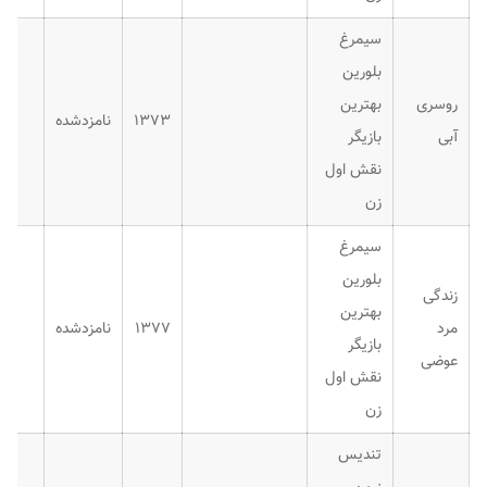
سیمرغ
بلورین
روسری
بهترین
۱۳۷۳
نامزدشده
آبی
بازیگر
نقش اول
زن
سیمرغ
بلورین
زندگی
بهترین
مرد
۱۳۷۷
نامزدشده
بازیگر
عوضی
نقش اول
زن
تندیس