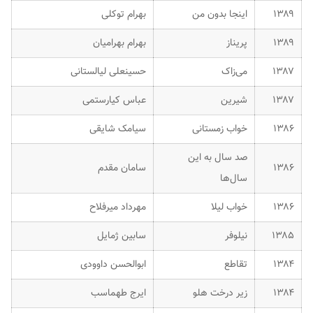
۱۳۸۹
اینجا بدون من
بهرام توکلی
۱۳۸۹
پریناز
بهرام بهرامیان
۱۳۸۷
می‌زاک
حسینعلی لیالستانی
۱۳۸۷
شیرین
عباس کیارستمی
۱۳۸۶
خواب زمستانی
سیامک شایقی
صد سال به این
۱۳۸۶
سامان مقدم
سال‌ها
۱۳۸۶
خواب لیلا
مهرداد میرفلاح
۱۳۸۵
نیلوفر
سابین ژمایل
۱۳۸۴
تقاطع
ابوالحسن داوودی
۱۳۸۴
زیر درخت هلو
ایرج طهماسب