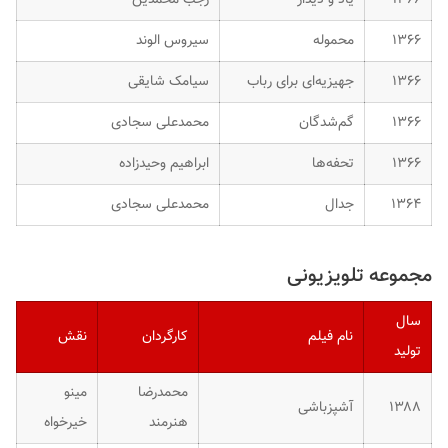
۱۳۶۶
محموله
سیروس الوند
۱۳۶۶
جهیزیه‌ای برای رباب
سیامک شایقی
۱۳۶۶
گم‌شدگان
محمدعلی سجادی
۱۳۶۶
تحفه‌ها
ابراهیم وحیدزاده
۱۳۶۴
جدال
محمدعلی سجادی
مجموعه تلویزیونی
سال
نام فیلم
کارگردان
نقش
تولید
محمدرضا
مینو
۱۳۸۸
آشپزباشی
هنرمند
خیرخواه