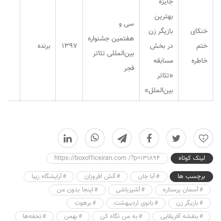
جایزه
بهترین
سی و
خنکای
بازیگر زن
هفتمین جشنواره
ختم
در بخش
۱۳۹۷
برنده
بین‌المللی تئاتر
خاطره
مسابقه
فجر
«تئاتر
بین‌الملل»
0
لینک کوتاه
https://boxofficeiran.com /?p=131894
برچسب ها
آبا جان
آتش افروزان
آرایشگاه زیبا
آسمان پرستاره
آشپزباشی
اینجا بدون من
بازیگر زن
بانوی اردیبهشت
برهوت
بنفشه آفریقایی
به من نگاه کن
بهمن
تحفه‌ها