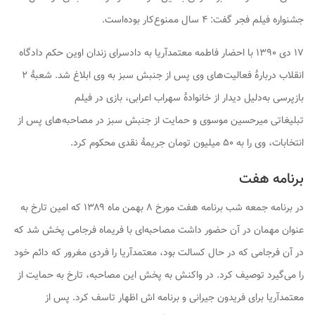
جشنواره فیلم فجر گفت: ۴ سال ممنوع‌کار بوده‌است.
۱۷ دی ۱۳۹۰ با احضار فاطمه معتمدآریا به دادسرای زندان اوین حکم دادگاه
انقلاب دربارهٔ فعالیت‌های وی پس از جنبش سبز به وی ابلاغ شد. شعبهٔ ۲
بازپرسی به‌دلیل دیدار از خانوادهٔ سهراب اعرابی، بازی در فیلم
تبلیغاتی میرحسین موسوی و حمایت از جنبش سبز در مصاحبه‌های پس از
انتخابات، وی را به ۵۰ میلیون تومان جریمهٔ نقدی محکوم کرد.
برنامه هفت
در برنامه جمعه شب برنامه هفت مورخ ۸ بهمن ماه ۱۳۸۹ که امین تارخ به
عنوان مهمان در آن حضور داشت مصاحبه‌ای با فریماه فرجامی پخش شد که
در آن فرجامی که در حال کسالت بود، معتمدآریا را فردی مغرور که دائم خود
را می‌گیرد توصیف کرد. در واکنش به پخش این مصاحبه، تارخ به حمایت از
معتمدآریا برای فریدون جیرانی و برنامه اش اظهار تاسف کرد. پس از