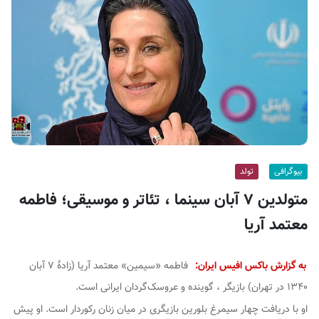
ف
ی
س
ا
ی
ر
ا
ن
بیوگرافی
تولد
متولدین ۷ آبان سینما ، تئاتر و موسیقی؛ فاطمه
معتمد آریا
به گزارش باکس افیس ایران:
فاطمه «سیمین» معتمد آریا (زادهٔ ۷ آبان
۱۳۴۰ در تهران) بازیگر ، گوینده و عروسک‌گردان ایرانی است.
او با دریافت چهار سیمرغ بلورین بازیگری در میان زنان رکوردار است. او پیش