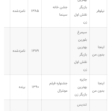
بازیگر
جشن خانه
نیلوفر
۱۳۸۵
نامزدشده
نقش اول
سینما
زن
سیمرغ
بلورین
اینجا
بهترین
۱۳۸۹
نامزدشده
بدون من
بازیگر
نقش اول
زن
جایزه
اینجا
جشنواره فیلم
بهترین
۱۳۹۰
برنده
بدون من
مونترال
بازیگر زن
تندیس