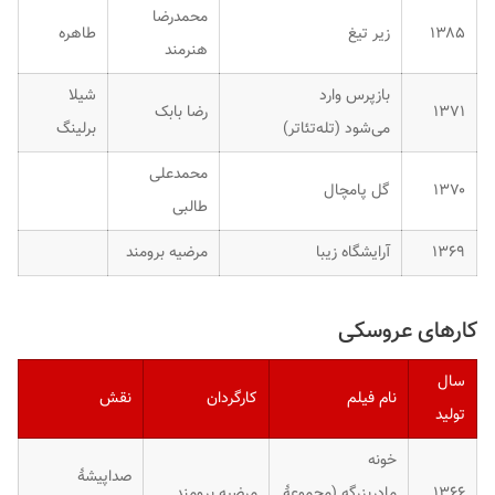
محمدرضا
۱۳۸۵
زیر تیغ
طاهره
هنرمند
بازپرس وارد
شیلا
۱۳۷۱
رضا بابک
می‌شود (تله‌تئاتر)
برلینگ
محمدعلی
۱۳۷۰
گل پامچال
طالبی
۱۳۶۹
آرایشگاه زیبا
مرضیه برومند
کارهای عروسکی
سال
نام فیلم
کارگردان
نقش
تولید
خونه
صداپیشهٔ
۱۳۶۶
مادربزرگه (مجموعهٔ
مرضیه برومند