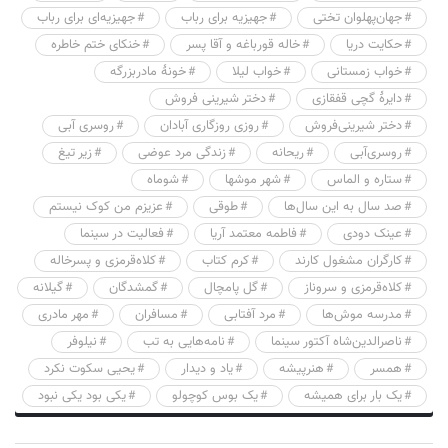
جهان‌پهلوان تختی
جهیزیه برای رباب
جهیزیه‌ای برای رباب
حکایت دریا
خاله قورباغه و آقا پسر
خنکای ختم خاطره
خواب زمستانی
خواب لیلا
خونهٔ مادربزرگه
دایرهٔ گچی قفقازی
دختر شیرینی فروش
دختر شیرینی‌فروش
روزی روزگاری آبادان
روسری آبی
روسری‌آبی
ریحانه
زندگی مرد عوضی
زیر تیغ
ستاره و الماس
شهر موشها
شوماه
صد سال به این سال‌ها
طوقی
عزیزم من کوک نیستم
عینک دودی
فاطمه معتمد آریا
فعالیت در سینما
کارگران مشغول کارند
کرم کتاب
کلاه‌قرمزی و پسرخاله
کلاه‌قرمزی و سروناز
گل پامچال
گمشدگان
گیلانه
مدرسه موش‌ها
مرد آفتابی
مسافران
مهر مادری
ناصرالدین‌شاه آکتور سینما
نامه‌هایی به تب
نیلوفر
همسر
هنرپیشه
یاد و دیدار
یحیی سکوت نکرد
یک بار برای همیشه
یک بوس کوچولو
یکی بود یکی نبود