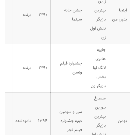
زرین
اینجا
بهترین
جشن خانه
۱۳۹۰
برنده
بدون من
بازیگر
سینما
نقش اول
زن
جایزه
هانری
جشنواره فیلم
لانگ لوا
۱۳۹۰
برنده
ونسن
بخش
بازیگر زن
سیمرغ
بلورین
سی و سومین
بهترین
بهمن
دوره جشنواره
۱۳۹۴
نامزدشده
بازیگر
فیلم فجر
نقش اول