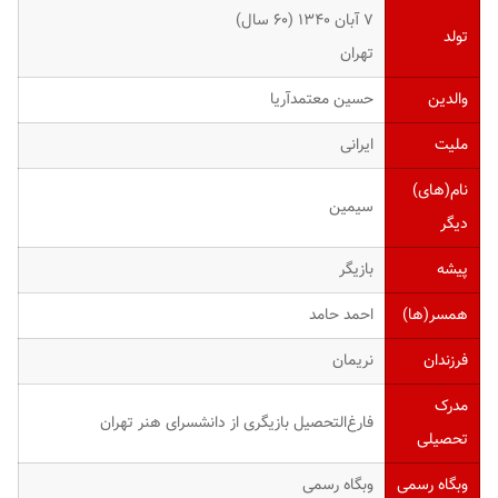
۷ آبان ۱۳۴۰ ‏(۶۰ سال)
تولد
تهران
والدین
حسین معتمدآریا
ملیت
ایرانی
نام(های)
سیمین
دیگر
پیشه
بازیگر
همسر(ها)
احمد حامد
فرزندان
نریمان
مدرک
فارغ‌التحصیل بازیگری از دانشسرای هنر تهران
تحصیلی
وبگاه رسمی
وبگاه رسمی