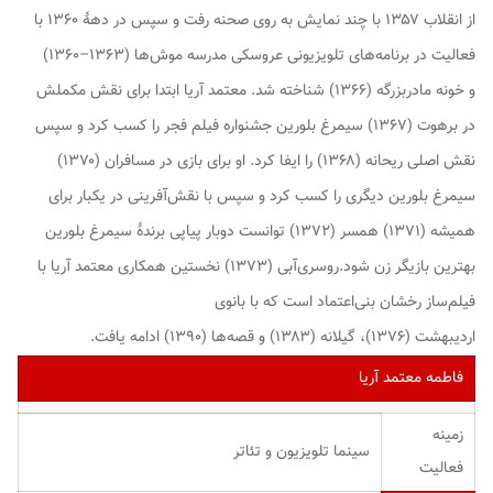
از انقلاب ۱۳۵۷ با چند نمایش به روی صحنه رفت و سپس در دههٔ ۱۳۶۰ با
فعالیت در برنامه‌های تلویزیونی عروسکی
مدرسه موش‌ها
(۱۳۶۳–۱۳۶۰)
و
خونه مادربزرگه
(۱۳۶۶) شناخته شد. معتمد آریا ابتدا برای نقش مکملش
در
برهوت
(۱۳۶۷) سیمرغ بلورین جشنواره فیلم فجر را کسب کرد و سپس
نقش اصلی
ریحانه
(۱۳۶۸) را ایفا کرد. او برای بازی در
مسافران
(۱۳۷۰)
سیمرغ بلورین دیگری را کسب کرد و سپس با نقش‌آفرینی در
یکبار برای
همیشه
(۱۳۷۱)
همسر
(۱۳۷۲) توانست دوبار پیاپی برندهٔ سیمرغ بلورین
بهترین بازیگر زن شود.
روسری‌آبی
(۱۳۷۳) نخستین همکاری معتمد آریا با
فیلم‌ساز رخشان بنی‌اعتماد است که با
بانوی
اردیبهشت
(۱۳۷۶)،
گیلانه
(۱۳۸۳) و
قصه‌ها
(۱۳۹۰) ادامه یافت.
فاطمه معتمد آریا
زمینه
سینما تلویزیون و تئاتر
فعالیت