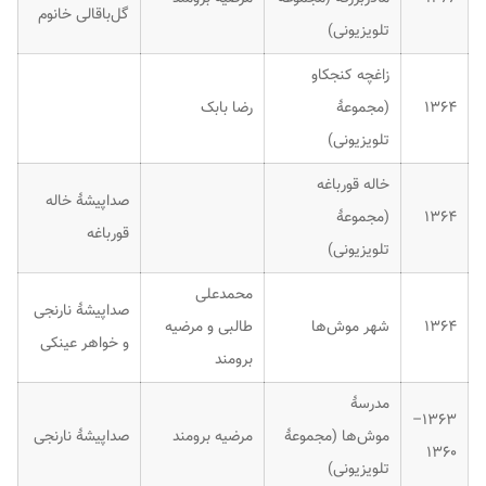
گل‌باقالی خانوم
تلویزیونی)
زاغچه کنجکاو
۱۳۶۴
(مجموعهٔ
رضا بابک
تلویزیونی)
خاله قورباغه
صداپیشهٔ خاله
۱۳۶۴
(مجموعهٔ
قورباغه
تلویزیونی)
محمدعلی
صداپیشهٔ نارنجی
۱۳۶۴
شهر موش‌ها
طالبی و مرضیه
و خواهر عینکی
برومند
مدرسهٔ
۱۳۶۳–
موش‌ها (مجموعهٔ
مرضیه برومند
صداپیشهٔ نارنجی
۱۳۶۰
تلویزیونی)