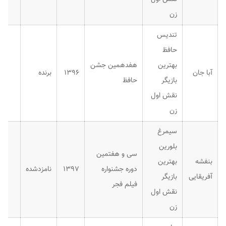
زن
تندیس
حافظ
بهترین
هفدهمین جشن
آبا جان
۱۳۹۶
برنده
بازیگر
حافظ
نقش اول
زن
سیمرغ
بلورین
سی و هفتمین
بنفشه
بهترین
دوره جشنواره
۱۳۹۷
نامزدشده
آفریقایی
بازیگر
فیلم فجر
نقش اول
زن