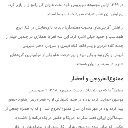
در ۱۳۶۹ اولین مجموعه تلویزیونی خود تحت عنوان
گل پامچال
را بازی کرد.
وی اولین زن عضو هیئت مدیره خانه سینما است.
از نقش آفرینی‌های محبوب معتمدآریا باید به بازی‌هایش در کنار ایرج
طهماسب و حمید جبلی اشاره کرد. این سه نفر با همکاری در چندین فیلم از
جمله
کلاه قرمزی و پسرخاله
،
کلاه قرمزی و سروناز
،
دختر شیرینی
فروش
و
یکی بود و یکی نبود
و
زیر درخت هلو
یکی از موفق‌ترین گروه‌های
هنری در سینمای ایران هستند.
ممنوع‌الخروجی و احضار
معتمدآریا که در انتخابات ریاست جمهوری ۱۳۸۸ از میرحسین
موسوی حمایت کرده بود و در فیلم تبلیغاتی او به همراه زهرا رهنورد حضور
پیدا کرده بود در مهر ماه آن سال ممنوع‌الخروج شد. او که به همراه جمعی از
سینماگران ایرانی قصد سفر به آمریکا و حضور در یک برنامه را داشت با
حکمی که صادر شده بود موفق به این کار نشد. او در مصاحبه‌ای در خلال