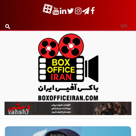
ب
ا
ک
س
آ