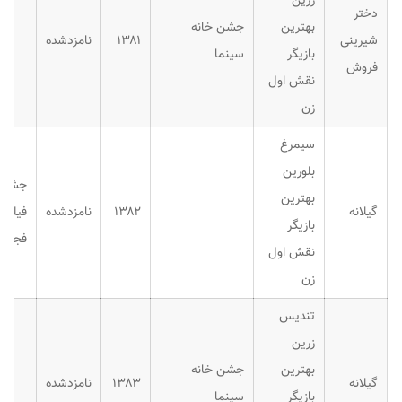
زرین
دختر
بهترین
جشن خانه
شیرینی
۱۳۸۱
نامزدشده
بازیگر
سینما
فروش
نقش اول
زن
سیمرغ
بلورین
جشنوا
بهترین
گیلانه
۱۳۸۲
نامزدشده
فیلم
بازیگر
فجر
نقش اول
زن
تندیس
زرین
بهترین
جشن خانه
گیلانه
۱۳۸۳
نامزدشده
بازیگر
سینما