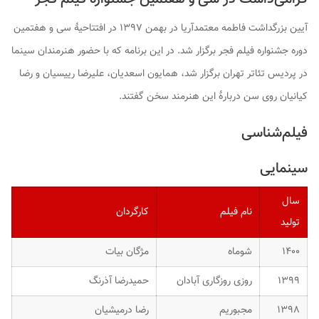
آیین بزرگداشت فاطمه معتمدآریا در بهمن ۱۳۹۷ در افتتاحیهٔ سی و هفتمین
دوره جشنواره فیلم فجر برگزار شد. در این برنامه که با حضور هنرمندان سینما
در پردیس تئاتر تهران برگزار شد، همایون اسعدیان، علیرضا رییسیان و رضا
کیانیان روی سن دربارهٔ این هنرمند سخن گفتند.
فیلم‌شناسی
سینمایی
سال
نام فیلم
کارگردان
تولید
۱۴۰۰
شوماه
مژگان بیات
۱۳۹۹
روزی روزگاری آبادان
حمیدرضا آذرنگ
۱۳۹۸
مجبوریم
رضا درمیشیان