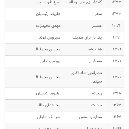
۱۳۷۳
کلاه‌قرمزی و پسرخاله
ایرج طهماسب
۱۳۷۳
سفر
علیرضا رئیسیان
۱۳۷۲
همسر
مهدی فخیم‌زاده
۱۳۷۰
یک بار برای همیشه
سیروس الوند
۱۳۷۱
هنرپیشه
محسن مخملباف
۱۳۷۰
مسافران
بهرام بیضایی
ناصرالدین‌شاه آکتور
۱۳۷۰
محسن مخملباف
سینما
۱۳۶۸
ریحانه
علیرضا رئیسیان
۱۳۶۷
برهوت
محمدعلی طالبی
۱۳۶۷
ستاره و الماس
سیامک شایقی
۱۳۶۶
یاد و دیدار
رجب محمدین