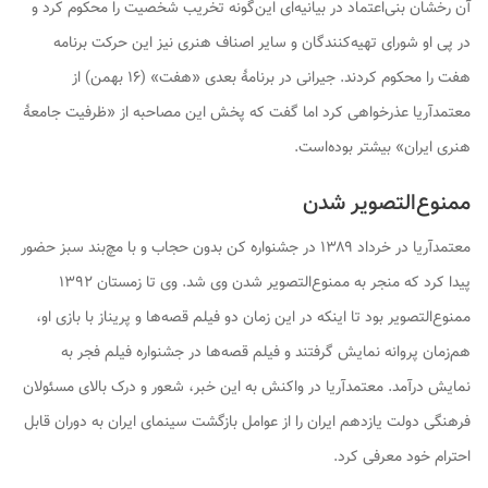
آن رخشان بنی‌اعتماد در بیانیه‌ای این‌گونه تخریب شخصیت را محکوم کرد و
در پی او شورای تهیه‌کنندگان و سایر اصناف هنری نیز این حرکت برنامه
هفت را محکوم کردند. جیرانی در برنامهٔ بعدی «هفت» (۱۶ بهمن) از
معتمدآریا عذرخواهی کرد اما گفت که پخش این مصاحبه از «ظرفیت جامعهٔ
هنری ایران» بیشتر بوده‌است.
ممنوع‌التصویر شدن
معتمدآریا در خرداد ۱۳۸۹ در جشنواره کن بدون حجاب و با مچ‌بند سبز حضور
پیدا کرد که منجر به ممنوع‌التصویر شدن وی شد. وی تا زمستان ۱۳۹۲
ممنوع‌التصویر بود تا اینکه در این زمان دو فیلم قصه‌ها و پریناز با بازی او،
هم‌زمان پروانه نمایش گرفتند و فیلم قصه‌ها در جشنواره فیلم فجر به
نمایش درآمد. معتمدآریا در واکنش به این خبر، شعور و درک بالای مسئولان
فرهنگی دولت یازدهم ایران را از عوامل بازگشت سینمای ایران به دوران قابل
احترام خود معرفی کرد.