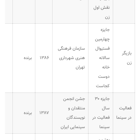
نقش اول
زن
جایزه
چهارمین
فستیوال
سازمان فرهنگی
بازیگر
سالانه
هنری شهرداری
۱۳۸۶
برنده
زن
خانه
تهران
دوست
کجاست
جایزه ۳۰
جشن انجمن
فعالیت
سال
منتقدان و
۱۳۸۷
برنده
در سینما
فعالیت در
نویسندگان
سینما
سینمایی ایران
بهترین