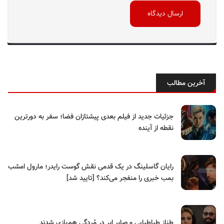
آخرین مطالب
جزئیات جدید از فیلم بعدی پیشتازان فضا؛ سفر به دورترین
نقطه از آینده
رایان گاسلینگ در یک قدمی نقش گوست رایدر؛ مارول امشب
بمب خبری را منفجر می‌کند؟ [تایید شد]
طناز طباطبایی و صابر ابر در مُردگی هم‌بازی شدند