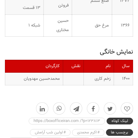
۱۳۷۲
ضلع ششم
فروتن
۱۳ قسمت
حسین
۱۳۶۶
مرغ حق
شبکه ۱
مختاری
نمایش خانگی
سال
نام
نقش
کارگردان
۱۴۰۰
زخم کاری
محمدحسین مهدویان
0
لینک کوتاه
https://boxofficeiran.com /?p=123813
برچسب ها
اکرم محمدی
اولین شب آرامش