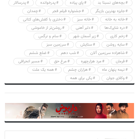
بچه‌های نسبتا بد
پای پیاده
پدرخوانده
پدرسالار
جایزه بهترین بازیگر
جشنواره فیلم فجر
چمدان
خانه به خانه
خانه سبز
دختری با کفش‌های کتانی
دره شاپرک‌ها
دلبر آهنی
روشن‌تر از خاموشی
زخم کاری
زیر آسمان شهر
سام و نرگس
سایه روشن
ستایش
سرزمین سبز
شاهزاده سرزمین آلان
شب دهم
ضلع ششم
فرمان
مرد هزارچهره
مرغ حق
مسیر انحرافی
نیمه پنهان ماه
هزاران چشم
همه یک ملت
وکلای جوان
یکی برای همه