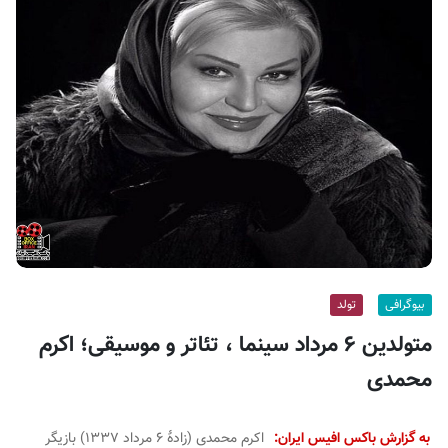
ف
ی
س
ا
ی
ر
ا
ن
بیوگرافی
تولد
متولدین ۶ مرداد سینما ، تئاتر و موسیقی؛ اکرم
محمدی
به گزارش باکس افیس ایران:
اکرم محمدی (زادهٔ ۶ مرداد ۱۳۳۷) بازیگر