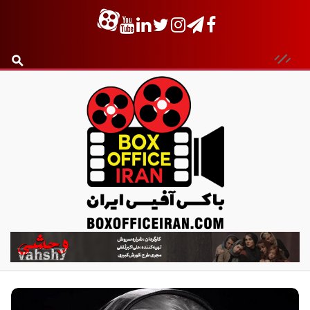
ب
ا
ک
س
آ