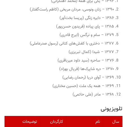
۱۳۹۲ – یکی برای همه (محمد آهنگرانی)
۱۳۹۰ – زنان ونوسی، مردان مریخی (کاظم راست‌گفتار)
۱۳۸۶ – دایره زنگی (پریسا بخت‌آور)
۱۳۸۵ – پای پیاده (فریدون حسن‌پور)
۱۳۷۹ – سام و نرگس (ایرج قادری)
۱۳۷۷ – دختری با کفش‌های کتانی (رسول صدرعاملی)
۱۳۷۷ – شیدا (کمال تبریزی)
۱۳۷۶ – ساحره (سید داود میرباقری)
۱۳۷۰ – دره شاپرک‌ها (فریال بهزاد)
۱۳۶۹ – آوای دریا (رحمان رضایی)
۱۳۶۹ – همه یک ملت (حسین مختاری)
۱۳۶۸ – مادر (علی حاتمی)
تلویزیونی
سال
نام
کارگردان
توضیحات