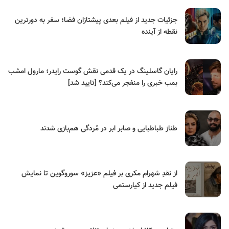
جزئیات جدید از فیلم بعدی پیشتازان فضا؛ سفر به دورترین
نقطه از آینده
رایان گاسلینگ در یک قدمی نقش گوست رایدر؛ مارول امشب
بمب خبری را منفجر می‌کند؟ [تایید شد]
طناز طباطبایی و صابر ابر در مُردگی هم‌بازی شدند
از نقدِ شهرام مکری بر فیلم «عزیز» سوروگوین تا نمایش
فیلم جدید از کیارستمی