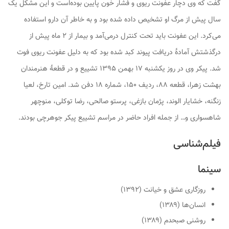
گفت که وی دچار عفونت ریوی و فشار خون پایین بوده‌است و این مشکل یک
سال پیش از مرگ او تشخیص داده شده بود و به خاطر آن دارو استفاده
می‌کرد. این عفونت باید تحت کنترل درمی‌آمد و بیمار از ۲ ماه پیش از
درگذشتش آمادهٔ دریافت پیوند کبد شده بود که به دلیل عفونت ریوی فوت
شد. پیکر وی در روز یکشنبه ۱۷ بهمن ۱۳۹۵ تشییع و در قطعهٔ هنرمندان
بهشت زهرا، قطعه ۸۸، ردیف ۱۵۰، شماره ۱۸ دفن شد. امین تارخ، لعیا
زنگنه، خشایار الوند، پژمان بازغی، پرستو صالحی، رضا توکلی، منوچهر
شاهسواری و… از جمله افراد حاضر در مراسم تشییع پیکر جوهرچی بودند.
فیلم‌شناسی
سینما
روزگاری عشق و خیانت (۱۳۹۲)
انسان‌ها (۱۳۸۹)
روشنی صبحدم (۱۳۸۹)