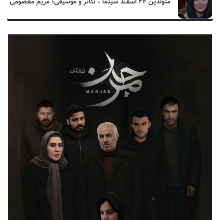
متولدین ۲۴ اسفند سینما ، تئاتر و موسیقی؛ مریم معصومی