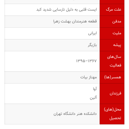
علت مرگ
ایست قلبی به دلیل نارسایی شدید کبد
مدفن
قطعه هنرمندان بهشت زهرا
ملیت
ایرانی
پیشه
بازیگر
سال‌های
۱۳۶۷–۱۳۹۵
فعالیت
همسر(ها)
مهناز بیات
آوا
فرزندان
آلین
محل(های)
دانشکده هنر دانشگاه تهران
تحصیل