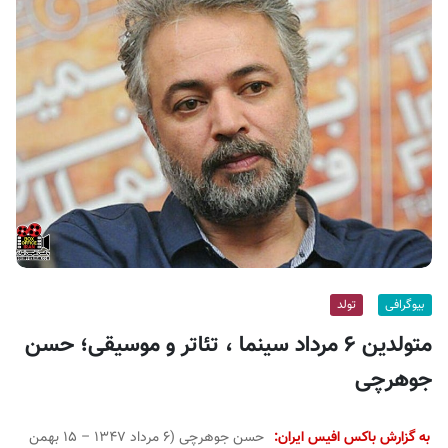
ف
ی
س
ا
ی
ر
ا
ن
بیوگرافی
تولد
متولدین ۶ مرداد سینما ، تئاتر و موسیقی؛ حسن
جوهرچی
به گزارش باکس افیس ایران:
حسن جوهرچی (۶ مرداد ۱۳۴۷ – ۱۵ بهمن