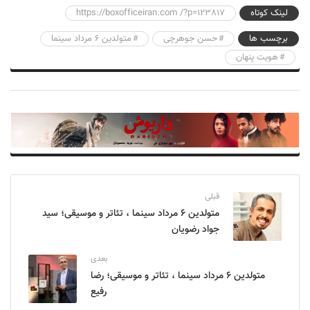
لینک کوتاه
https://boxofficeiran.com /?p=123817
برچسب ها
حسن جوهرچی
متولدین 6 مرداد سینما
هویت پنهان
قبلی
متولدین ۶ مرداد سینما ، تئاتر و موسیقی؛ سید
جواد رضویان
بعدی
متولدین ۶ مرداد سینما ، تئاتر و موسیقی؛ رضا
رفیع