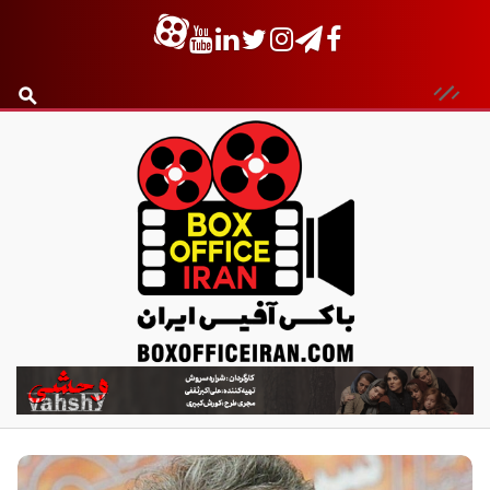
ب
ا
ک
س
آ