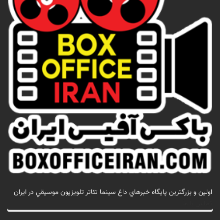
اولين و بزرگترين پايگاه خبرهاي داغ سينما تئاتر تلويزيون موسيقي در ايران
تماس با ما