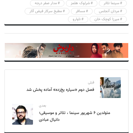
سینما تئاتر
شرلوک هلمز
مدار صفر درجه
مردان آنجلس
مسافر
مطبخ سرکار فیض آثار
میرزا کوچک خان
ناوارو
قبلی
فصل دوم «سیاره یخ‌زده» آماده پخش شد
بعدی
متولدین ۶ شهریور سینما ، تئاتر و موسیقی؛
دانیال عبادی