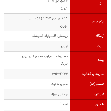
۶ شهریور ۱۳۲۸
زادهٔ
تبریز
۱۸ فروردین ۱۳۹۷ (۶۸ سال)
درگذشت
تهران
آرامگاه
روستای قاسم‌آباد قندیشاد
ملیت
ایران
صداپیشه، دوبلور، مجری تلویزیون
پیشه
بازیگر
سال‌های فعالیت
۱۳۴۴–۱۳۹۶
همسر(ها)
مهری تاجیک
فرزندان
جعفر و بهزاد
والدین
اسدالله