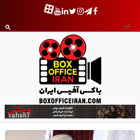
ب
ا
ک
س
آ