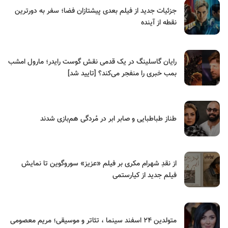
جزئیات جدید از فیلم بعدی پیشتازان فضا؛ سفر به دورترین
نقطه از آینده
رایان گاسلینگ در یک قدمی نقش گوست رایدر؛ مارول امشب
بمب خبری را منفجر می‌کند؟ [تایید شد]
طناز طباطبایی و صابر ابر در مُردگی هم‌بازی شدند
از نقدِ شهرام مکری بر فیلم «عزیز» سوروگوین تا نمایش
فیلم جدید از کیارستمی
متولدین ۲۴ اسفند سینما ، تئاتر و موسیقی؛ مریم معصومی