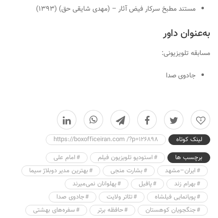
مستند مطبخ سرکار فیض آثار – (مهدی شایقی حق) (۱۳۹۳)
به‌عنوان داور
مسابقه تلویزیونی:
جادوی صدا
0
لینک کوتاه
https://boxofficeiran.com /?p=126898
برچسب ها
استودیو تلویزیون فیلم
امام علی
ایران–مشهد
بشارت منجی
بهترین مدیر دوبلاژ سیما
بهرام زند
پافیل
پهلوانان نمی‌میرند
پویانمایی فیلشاه
تئاتر ولایت
جادوی صدا
جنگجویان کوهستان
حافظه برتر
سفره‌های بهشتی