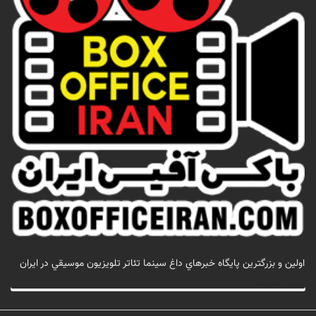
اولين و بزرگترين پايگاه خبرهاي داغ سينما تئاتر تلويزيون موسيقي در ايران
تماس با ما