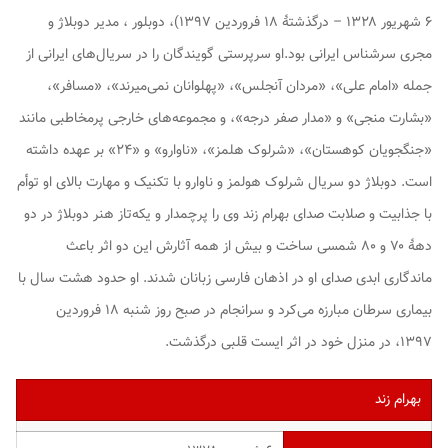
۶ شهریور ۱۳۲۸ – درگذشتهٔ ۱۸ فروردین ۱۳۹۷)، دوبلور ، مدیر دوبلاژ و
مجری سرشناس ایرانی بود.او سرپرستی گویندگان را در سریال‌های ایرانی از
جمله «امام علی»، «مردان آنجلس»، «پهلوانان نمی‌میرند»، «مسافر»،
«بشارت منجی» و «مدار صفر درجه»، و مجموعه‌های خارجی پرمخاطبی مانند
«جنگجویان کوهستان»، «شرلوک هلمز»، «ناوارو» و «۲۴» بر عهده داشته
است. دوبلاژ دو سریال شرلوک هولمز و ناوارو با تکنیک و مهارت بالای او توأم
با جذابیت و صلابت صدای بهرام زند وی را پرچمدار و یکه‌تاز هنر دوبلاژ در دو
دهۀ ۷۰ و ۸۰ شمسی ساخت و بیش از همه آثارش این دو اثر باعث
ماندگاری ابدی صدای او در اذهان فارسی زبانان شدند. او حدود هشت سال با
بیماری سرطان مبارزه می‌کرد و سرانجام در صبح روز شنبه ۱۸ فروردین
۱۳۹۷، در منزل خود در اثر ایست قلبی درگذشت.
بهرام زند