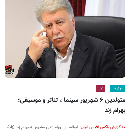
ف
ی
س
ا
ی
ر
ا
ن
بیوگرافی
تولد
متولدین ۶ شهریور سینما ، تئاتر و موسیقی؛
بهرام زند
به گزارش باکس افیس ایران:
ابوالفضل بهرام زندی مشهور به بهرام زند (زادهٔ