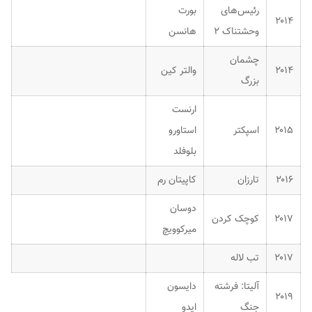
رئیس‌های
بورت
۲۰۱۴
وحشتناک ۲
هانسن
چشمان
۲۰۱۴
والتر کین
بزرگ
ارنست
۲۰۱۵
اسپکتر
استاورو
بلوفلد
۲۰۱۶
تارزان
کاپیتان رم
دوسان
۲۰۱۷
کوچک کردن
میرکوویچ
۲۰۱۷
تب لاله
آلیتا: فرشته
دایسون
۲۰۱۹
جنگ
ایدو