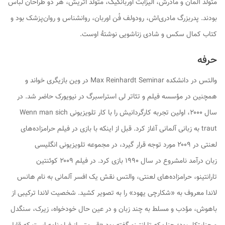
متولد آلمان و مادرش، الیزابت اوربانکیک، متولد اتریش، هر دو طراحان لباس
بودند. پدربزرگ مادری‌اش، رودولف فُن اوربان، روانشناس و روان‌پزشک بود و
کتاب
کمال سکس و شادی زناشویی
نوشتهٔ اوست.
حرفه
والتس در دانشکده Max Reinhardt Seminar در وین بازیگری خواند و
همچنین در مؤسسه فیلم و تئاتر لی استراسبرگ در نیویورک حاضر شد. در
سال ۲۰۰۰، اولین تجربه کارگردانیش را با کار تلویزیونی Wenn man sich
traut به زبانی آلمانی آغاز کرد. قبل از اینکه با بازی در فیلم حرامزاده‌های
لعنتی در ۲۰۰۹ مورد توجه قرار گیرد، در مجموعه تلویزیونی انگلیسی
زبان
درآمد نامشروع
در سال ۱۹۹۰ بازی کرد. در فیلم ۲۰۰۹ کوئنتین
تارانتینو، حرامزاده‌های لعنتی، والتس نقش یک افسر آلمانی به نام هانس
لاندا معروف به «شکارچی یهود» را به تصویر کشید. شخصیت لاندا ترکیبی از
باهوش، مؤدب و مسلط به چند زبان و در عین حال خودخواه، زیرک، سنگدل