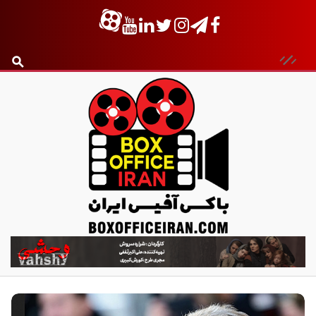
ب
ا
ک
س
آ