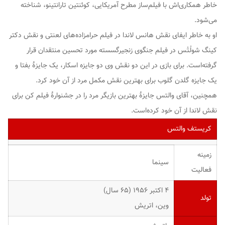
خاطر همکاری‌اش با فیلم‌ساز مطرح آمریکایی، کوئنتین تارانتینو، شناخته
می‌شود.
او به خاطر ایفای نقش هانس لاندا در فیلم
حرامزاده‌های لعنتی
و نقش دکتر
کینگ شولْتْس در فیلم
جنگوی زنجیرگسسته
مورد تحسین منتقدان قرار
گرفته‌است. برای بازی در این دو نقش وی دو جایزه اسکار، یک جایزهٔ بفتا و
یک جایزه گلدن گلوب برای بهترین نقش مکمل مرد از آن خود کرد.
همچنین، آقای والتس جایزهٔ بهترین بازیگر مرد را در جشنوارهٔ فیلم کن برای
نقش لاندا از آن خود کرده‌است.
کریستف والتس
زمینه
سینما
فعالیت
۴ اکتبر ۱۹۵۶ ‏(۶۵ سال)
تولد
وین، اتریش