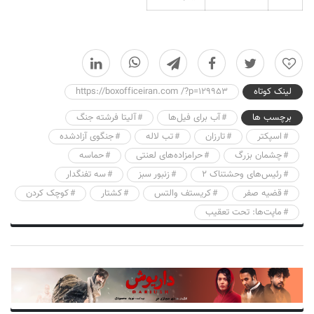
0
لینک کوتاه
https://boxofficeiran.com /?p=129953
برچسب ها
آب برای فیل‌ها
آلیتا فرشته جنگ
اسپکتر
تارزان
تب لاله
جنگوی آزادشده
چشمان بزرگ
حرامزاده‌های لعنتی
حماسه
رئیس‌های وحشتناک ۲
زنبور سبز
سه تفنگدار
قضیه صفر
کریستف والتس
کشتار
کوچک کردن
ماپت‌ها: تحت تعقیب