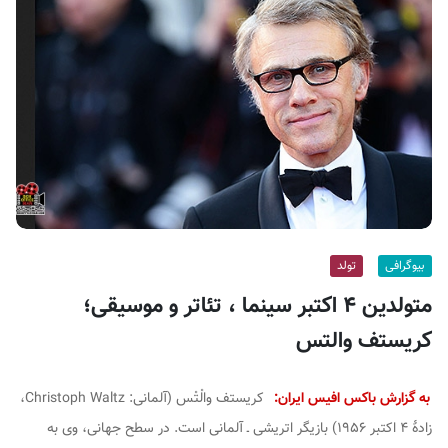
ف
ی
س
ا
ی
ر
ا
ن
بیوگرافی
تولد
متولدین ۴ اکتبر سینما ، تئاتر و موسیقی؛
کریستف والتس
به گزارش باکس افیس ایران:
کریستف والْتْس (آلمانی:
Christoph Waltz
،
زادهٔ ۴ اکتبر ۱۹۵۶) بازیگر اتریشی ـ آلمانی است. در سطح جهانی، وی به