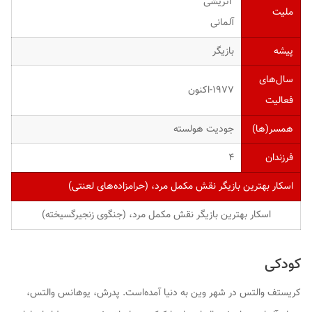
اتریشی
ملیت
آلمانی
پیشه
بازیگر
سال‌های
۱۹۷۷-اکنون
فعالیت
همسر(ها)
جودیت هولسته
فرزندان
۴
اسکار بهترین بازیگر نقش مکمل مرد، (حرامزاده‌های لعنتی)
اسکار بهترین بازیگر نقش مکمل مرد، (جنگوی زنجیرگسیخته)
کودکی
کریستف والتس در شهر وین به دنیا آمده‌است. پدرش، یوهانس والتس،