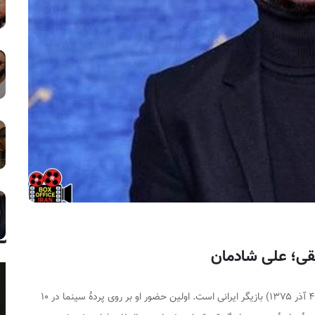
محمدعلی شادمان (زادهٔ ۴ آذر ۱۳۷۵) بازیگر ایرانی است. اولین حضور او بر روی پردهٔ سینما در ۱۰