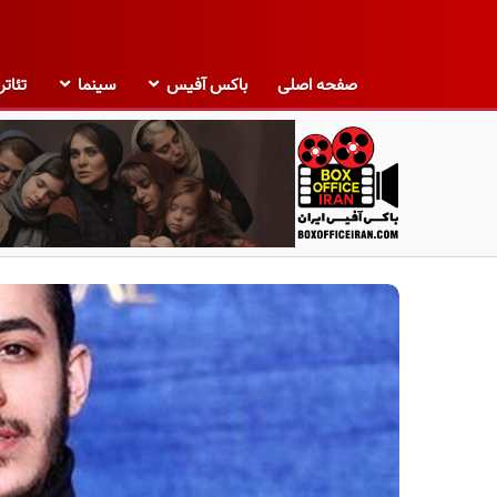
صفحه اصلی
باکس آفیس
سینما
تئاتر
ب
ا
ک
س
آ
ف
ی
س
ا
ی