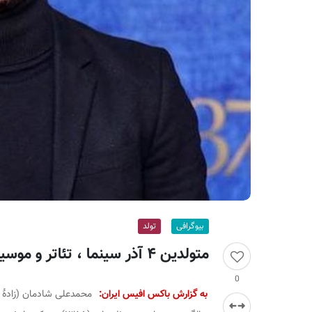
ر
ا
ن
بیوگرافی
تولد
متولدین ۴ آذر سینما ، تئاتر و موسیقی؛ علی شادمان
0
به گزارش باکس افیس ایران: