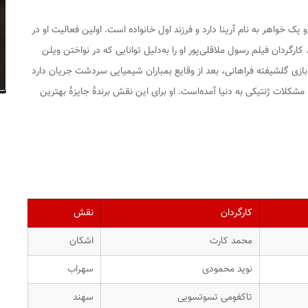
 در ایلام به دنیا آمد. او یک خواهر به نام آرینا دارد و فرزند اول خانواده است. اولین فعالیت او در
 بود. کارگردان فیلم رسول ملاقلی‌پور او را به‌دلیل توانایی که در نواختن ویلن
بازی گلشیفته فراهانی، بعد از وقایع بمباران شیمیایی سردشت جریان دارد
مشکلات ژنتیکی به دنیا آمده‌است. او برای این نقش برندهٔ جایزهٔ بهترین
کارگردان
نقش
محمد کارت
اشکان
نوید محمودی
سهراب
تاکفومی تسوتسویی
سهند