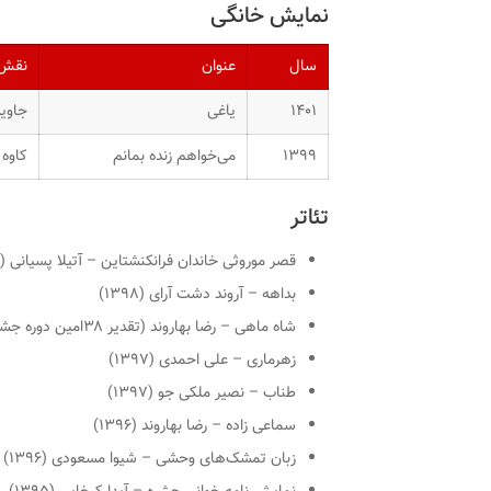
نمایش خانگی
سال
عنوان
نقش
۱۴۰۱
یاغی
جاوید
۱۳۹۹
می‌خواهم زنده بمانم
کاوه
تئاتر
قصر موروثی خاندان فرانکنشتاین – آتیلا پسیانی (۱۳۹۸)
بداهه – آروند دشت آرای (۱۳۹۸)
شاه ماهی – رضا بهاروند (تقدیر ۳۸امین دوره جشنواره بین‌المللی تئاتر فجر) (۱۳۹۸)
زهرماری – علی احمدی (۱۳۹۷)
طناب – نصیر ملکی جو (۱۳۹۷)
سماعی زاده – رضا بهاروند (۱۳۹۶)
زبان تمشک‌های وحشی – شیوا مسعودی (۱۳۹۶)