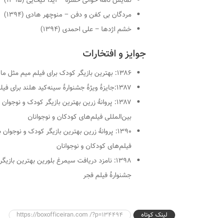
نمایش نامه خوانی حشره – آیدا کیخایی (۱۳۹۵)
مردگان بی کفن و دفن – منوچهر هادی (۱۳۹۴)
خشم اژدها – علی احمدی (۱۳۹۴)
جوایز و افتخارات
۱۳۸۶: بهترین بازیگر کودک برای فیلم میم مثل مادر در سی و هفتمین دورهٔ جشنوارهٔ بین‌المللی فیلم رشد
۱۳۸۷:جایزهٔ ویژهٔ جشنوارهٔ سینه‌کید هلند برای فیلم زمانی برای دوست داشتن
۱۳۸۷: پروانهٔ زرین بهترین بازیگر کودک و نوج
بین‌المللی فیلم‌های کودکان و نوجوانان
۱۳۹۰: پروانهٔ زرین بهترین بازیگر کودک و نوجوا
فیلم‌های کودکان و نوجوانان
۱۳۹۸: نامزد دریافت سیمرغ بلورین بهترین با
جشنوارهٔ فیلم فجر
لینک کوتاه
https://boxofficeiran.com /?p=134494