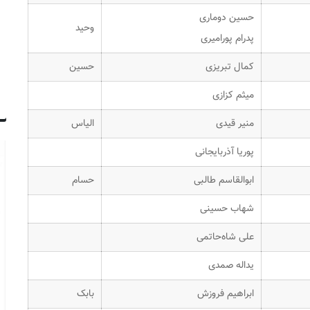
حسین دوماری
وحید
پدرام پورامیری
کمال تبریزی
حسین
میثم کزازی
منیر قیدی
الیاس
پوریا آذربایجانی
ابوالقاسم طالبی
حسام
شهاب حسینی
علی شاه‌حاتمی
یداله صمدی
ابراهیم فروزش
بابک