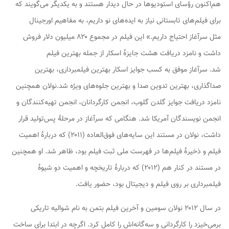
هم‌اکنون رؤسای استودیوها در حال دیدار هستند و به یکدیگر می‌گویند که
برای فیلم‌های تابستانی نیاز به ایده‌های نو داریم، به مفاهیم اورجینال
مثل
سرآغاز
احتیاج داریم.» این فیلم در مجموع ۸۲۰ میلیون دلار فروش
داشت و نامزد دریافت هشت جایزهٔ اسکار از جمله بهترین فیلم
شد.
سرآغاز
موفق به کسب جوایز اسکار بهترین فیلمبرداری، بهترین
صداگذاری، بهترین تدوین صدا و بهترین جلوه‌های ویژه شد.نولان همچنین
نامزد دریافت جوایز گلدن گلوب، انجمن کارگردانان، انجمن تهیه‌کنندگان و
انجمن نویسندگان آمریکا شد. هنگامی که
سرآغاز
در مرحلهٔ پس‌تولید قرار
داشت، نولان در مستند
این سایه‌های فوق‌العاده
(۲۰۱۱) که دربارهٔ اهمیت
فیلم و ذخیرهٔ فیلم‌ها در فهرست ملی ثبت فیلم بود، ظاهر شد. او همچنین
در مستند
در کنار هم
(۲۰۱۲) که دربارهٔ تاریخچه و اهمیت دو شیوهٔ
فیلمبرداری بر روی فیلم و دیجیتال بود، حضور یافت.
در سال ۲۰۱۲ نولان سومین و آخرین فیلم بتمن به نام
شوالیه تاریکی
برمی‌خیزد
را کارگردانی و سه‌گانه‌اش را کامل کرد. اگرچه در ابتدا برای ساخت