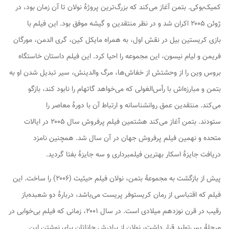
کمیک‌بوکی.
بتمن آغاز می‌کند
که بزرگ‌ترین پروژهٔ نولان تا آن زمان بود، در
ژوئن ۲۰۰۵ اکران شد و در نظر منتقدین و گیشه موفق بود. این فیلم با
بازی کریستین بیل در نقش اول، به همراه مایکل کین، گری الدمن، مورگان
فریمن و لیام نیسون، این مجموعه را احیا کرد. این فیلم داستان خاستگاه
بروس وین را از وحشتش از خفاش‌ها، مرگ والدینش، سیر تبدیل شدن او به
بتمن و مبارزه‌اش با رأس‌الغولی که می‌خواهد گاتهام را نابود کند، بازگو
می‌کند. منتقدین عمق روانشناسانه و ارتباط آن با دورهٔ معاصر را
ستودند.
بتمن آغاز می‌کند
هشتمین فیلم پرفروش سال ۲۰۰۵ در ایالات
متحده و نهمین فیلم پرفروش جهان در آن سال شد. همچنین نامزد
دریافت جایزهٔ اسکار بهترین فیلمبرداری و سه جایزهٔ بفتا گردید.
پیش از بازگشت به مجموعهٔ بتمن، نولان فیلم
حیثیت
(۲۰۰۶) را ساخت. این
فیلم که اقتباسی از رمان کریستوفر پریست می‌باشد، دربارهٔ دو شعبده‌باز
رقیب در قرن نوزدهم میلادی است. در سال ۲۰۰۱، زمانی که فیلم
بی‌خوابی
در
مرحلهٔ پس‌تولید قرار داشت، نولان از برادرش جاناتان برای نوشتن این