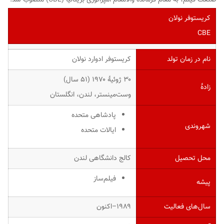
کریستوفر نولان
CBE
نام در زمان تولد
کریستوفر ادوارد نولان
۳۰ ژوئیهٔ ۱۹۷۰ ‏(۵۱ سال)
زادهٔ
وست‌مینستر، لندن، انگلستان
پادشاهی متحده
شهروندی
ایالات متحده
محل تحصیل
کالج دانشگاهی لندن
فیلم‌ساز
پیشه
سال‌های فعالیت
۱۹۸۹–اکنون