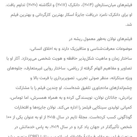
فیلم‌های
میان‌ستاره‌ای
(۲۰۱۴)،
دانکرک
(۲۰۱۷) و
انگاشته
(۲۰۲۰) تداوم یافت.
او برای
دانکرک
نامزد دریافت جایزهٔ اسکار بهترین کارگردانی و بهترین فیلم
شد.
فیلم‌های نولان به‌طور معمول ریشه در
موضوعات معرفت‌شناسی و متافیزیک دارند و به اخلاق انسانی،
ساختار زمان و ماهیت شکل‌پذیر حافظه و هویت شخصی می‌پردازد. آثار او با
تصاویر و مفاهیم الهام گرفته از ریاضی، ساختار روایی غیرمتعارف، جلوه‌های
ویژه مبتکرانه، منظر صوتی تجربی، تصویربرداری با فرمت بالا و
چشم‌اندازهای ماده‌باوری تلفیق شده‌است. او چندین فیلم را با مشارکت
برادرش، جاناتان نولان، نویسندگی کرده و به همراه همسرش، اما توماس،
کمپانی تولیدی سینکاپی فیلمز را اداره می‌کند. نولان جایزه‌ها و افتخارات
گوناگونی کسب کرده‌است. مجلهٔ
تایم
در سال ۲۰۱۵ از او به عنوان یکی از ۱۰۰
شخص تأثیرگذار در جهان یاد کرد و در سال ۲۰۱۹، به پاس خدماتش در
صنعت فیلم، به مقام فرماندهٔ والامقام امپراتوری بریتانیا (CBE) منصوب شد.