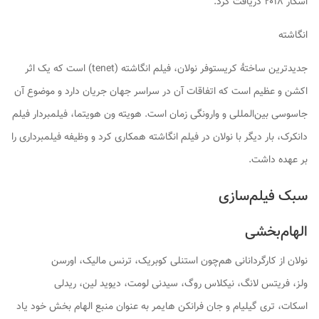
اسکار ۲۰۱۸ دریافت کرد.
انگاشته
جدیدترین ساختهٔ کریستوفر نولان، فیلم انگاشته (tenet) است که یک اثر
اکشن و عظیم است که اتفاقات آن در سراسر جهان جریان دارد و موضوع آن
جاسوسی بین‌المللی و وارونگی زمان است. هویته ون هویتما، فیلمبردار فیلم
دانکرک، بار دیگر با نولان در فیلم انگاشته همکاری کرد و وظیفه فیلمبرداری را
بر عهده داشت.
سبک فیلم‌سازی
الهام‌بخشی
نولان از کارگردانانی هم‌چون استنلی کوبریک، ترنس مالیک، اورسن
ولز، فریتس لانگ، نیکلاس روگ، سیدنی لومت، دیوید لین، ریدلی
اسکات، تری گیلیام و جان فرانکن هایمر به عنوان منبع الهام بخش خود یاد