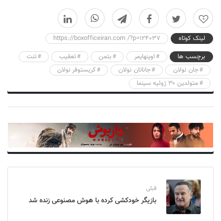
0
لینک کوتاه
https://boxofficeiran.com /?p=124037
برچسب ها
اوپنهایمر
بتمن
تعقیب
تنت
جان نولان
جاناتان نولان
کریستوفر نولان
متولدین ۳۰ ژوئیه سینما
قبلی
بازیگر خودکشی کرده با هوش مصنوعی زنده شد