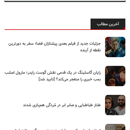
آخرین مطالب
جزئیات جدید از فیلم بعدی پیشتازان فضا؛ سفر به دورترین
نقطه از آینده
رایان گاسلینگ در یک قدمی نقش گوست رایدر؛ مارول امشب
بمب خبری را منفجر می‌کند؟ [تایید شد]
طناز طباطبایی و صابر ابر در مُردگی هم‌بازی شدند