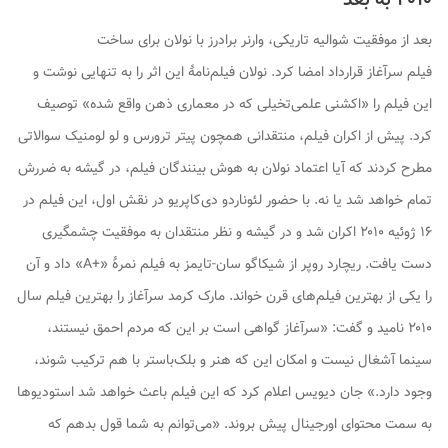
۲۰۱۰ به بعد
بعد از موفقیت
شوالیه تاریکی
، وارنر برادرز با نولان برای ساخت
فیلم
سرآغاز
قرارداد امضا کرد. نولان فیلم‌نامهٔ این اثر را به تنهایی نوشت و
این فیلم را «اکشنی علمی‌تخیلی که در معماری ذهن واقع شده» توصیف
کرد. پیش از اکران فیلم، منتقدانی همچون پیتر ترورس و لو لومنیک سوالاتی
مطرح کردند که آیا اعتماد نولان به هوش بینندگان فیلم، در گیشه به ضررش
تمام خواهد شد یا نه. با حضور لئوناردو دی‌کاپریو در نقش اول، این فیلم در
۱۶ ژوئیه ۲۰۱۰ اکران شد و در گیشه و نظر منتقدان به موفقیت چشمگیری
دست یافت. ریچارد روپر از
شیکاگو سان-تایمز
به فیلم نمرهٔ «+A» داد و آن
را یکی از بهترین فیلم‌های قرن خواند. مارک کرمد
سرآغاز
را بهترین فیلم سال
۲۰۱۰ نامید و گفت: «
سرآغاز
گواهی است بر این که مردم احمق نیستند،
سینما آشغال نیست و امکان این که هنر و بلک‌باستر با هم ترکیب شوند،
وجود دارد.» جان دیویس اعلام کرد که این فیلم باعث خواهد شد استودیوها
به سمت محتوای اورجینال پیش بروند. «می‌توانم به شما قول بدهم که