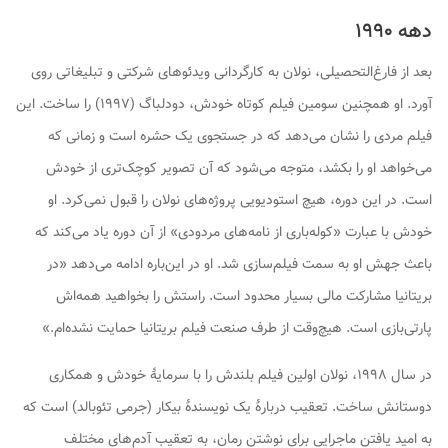
دهه ۱۹۹۰
بعد از فارغ‌التحصیلی، نولان به کارگردانی ویدئوهای شرکتی و تبلیغاتی روی
آورد. او همچنین سومین فیلم کوتاه خودش،
دودلباگ
(۱۹۹۷) را ساخت. این
فیلم مردی را نشان می‌دهد که در جستجوی یک حشره است و زمانی که
می‌خواهد او را بکشد، متوجه می‌شود که آن تصویر کوچک‌تری از خودش
است. در این دوره، هیچ استودیویی پروژه‌های نولان را قبول نمی‌کرد. او
خودش با عبارت «کوله‌باری از نامه‌های مردودی» از آن دوره یاد می‌کند که
باعث جهش او به سمت فیلم‌سازی شد. او در این‌باره ادامه می‌دهد «در
بریتانیا مشارکت مالی بسیار محدود است. راستش را بخواهید همه‌اش
پارتی‌بازی است. هیچ‌وقت از طرف صنعت فیلم بریتانیا حمایت نشده‌ام.»
در سال ۱۹۹۸، نولان اولین فیلم بلندش را با سرمایهٔ خودش و همکاری
دوستانش ساخت.
تعقیب
دربارهٔ یک نویسندهٔ بیکار (جرمی تئوبالد) است که
به امید یافتن ماجرایی برای نوشتن رمان، به تعقیب آدم‌های مختلف