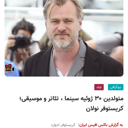
ف
ی
س
ا
ی
ر
ا
ن
بیوگرافی
تولد
متولدین ۳۰ ژوئیه سینما ، تئاتر و موسیقی؛
کریستوفر نولان
به گزارش باکس افیس ایران:
کریستوفر ادوارد