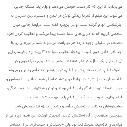
می‌پردازد، تا این که کار دست خودش می‌دهد و وارد یک مسئله جنایی
می‌شود. این فیلم از تجربهٔ زندگی نولان در لندن و دستبرد زدن سارقان به
آپارتمانش الهام گرفته‌است. او در این‌باره گفته‌است: «رابطهٔ جالبی میان
شخصی غریبه که به دارایی‌های شما دست پیدا می‌کند و تعقیب کردن افراد
مختلف در شلوغی وجود دارد؛ هر دو باعث می‌شوند شما از مرزهای روابط
اجتماعی عادی عبور کنید.» بودجهٔ
تعقیب
تنها ۳٬۰۰۰ پوند بود و فیلمبرداری
آن در طول یک سال، در آخر هفته‌ها انجام می‌شد. برای صرفه‌جویی در
مصرف فیلم، هر صحنه پیش از فیلم‌برداری به‌طور اختصاصی تمرین می‌شد
تا اطمینان حاصل شود که نهایتاً دو برداشت انجام شود. نولان، اما توماس و
جرمی تئوبالد تهیه‌کنندگان این فیلم بودند و نولان به تنهایی کار نویسندگی،
فیلمبرداری، تدوین و کارگردانی فیلم را بر عهده داشت.
تعقیب
در
جشنواره‌های مختلف به نمایش درآمد و چندین جایزه نیز نصیبش شد.
همچنین منتقدین از آن استقبال کردند.
نیویورکر
نوشت این فیلم «پژواکی از
فیلم‌های کلاسیک هیچکاک» بود ولی «نحیف‌تر و خبیث‌تر». در ۱۱ دسامبر