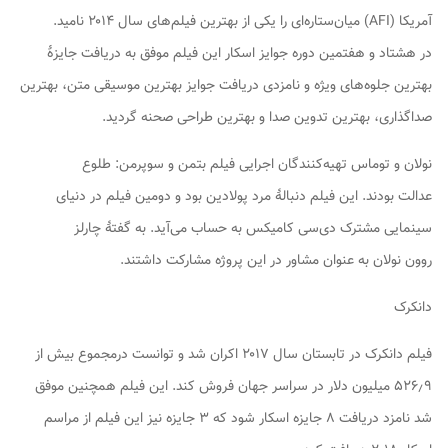
آمریکا (AFI)
میان‌ستاره‌ای
را یکی از بهترین فیلم‌های سال ۲۰۱۴ نامید.
در هشتاد و هفتمین دوره جوایز اسکار این فیلم موفق به دریافت جایزهٔ
بهترین جلوه‌های ویژه و نامزدی دریافت جوایز بهترین موسیقی متن، بهترین
صداگذاری، بهترین تدوین صدا و بهترین طراحی صحنه گردید.
نولان و توماس تهیه‌کنندگان اجرایی فیلم
بتمن و سوپرمن: طلوع
عدالت
بودند. این فیلم دنبالهٔ
مرد پولادین
بود و دومین فیلم در دنیای
سینمایی مشترک دی‌سی کامیکس به حساب می‌آید. به گفتهٔ چارلز
روون نولان به عنوان مشاور در این پروژه مشارکت داشتند.
دانکرک
فیلم دانکرک در تابستان سال ۲۰۱۷ اکران شد و توانست درمجموع بیش از
۵۲۶٫۹ میلیون دلار در سراسر جهان فروش کند. این فیلم همچنین موفق
شد نامزد دریافت ۸ جایزه اسکار شود که ۳ جایزه نیز این فیلم از مراسم