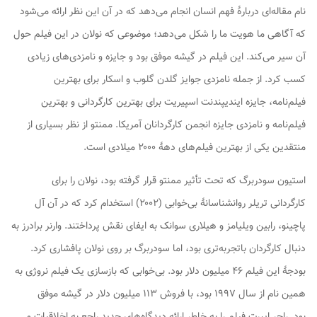
نام
مقاله‌ای دربارهٔ فهم انسان
انجام می‌دهد که در آن این نظر ارائه می‌شود
که آگاهی ما هویت ما را شکل می‌دهد؛ موضوعی که نولان در این فیلم حول
آن سیر می‌کند. این فیلم در گیشه موفق بود و جایزه و نامزدی‌های زیادی
کسب کرد. از جمله نامزدی جوایز گلدن گلوب و اسکار برای بهترین
فیلم‌نامه، جایزه ایندیپندنت اسپیریت برای بهترین کارگردانی و بهترین
فیلم‌نامه و نامزدی جایزه انجمن کارگردانان آمریکا.
ممنتو
از نظر بسیاری از
منتقدین یکی از بهترین فیلم‌های دههٔ ۲۰۰۰ میلادی است.
استیون سودربرگ که تحت تأثیر
ممنتو
قرار گرفته بود، نولان را برای
کارگردانی تریلر روانشناسانهٔ
بی‌خوابی
(۲۰۰۲) استخدام کرد که در آن آل
پاچینو، رابین ویلیامز و هیلاری سوانک به ایفای نقش پرداختند. وارنر برادرز به
دنبال کارگردان باتجربه‌تری بود، اما سودربرگ بر روی نولان پافشاری کرد.
بودجهٔ این فیلم ۴۶ میلیون دلار بود.
بی‌خوابی
که بازسازی یک فیلم نروژی به
همین نام از سال ۱۹۹۷ بود، با فروش ۱۱۳ میلیون دلار در گیشه موفق
بود. راجر ایبرت فیلم را به خاطر ارائه دیدگاه‌های جدید راجع به اخلاقیات و