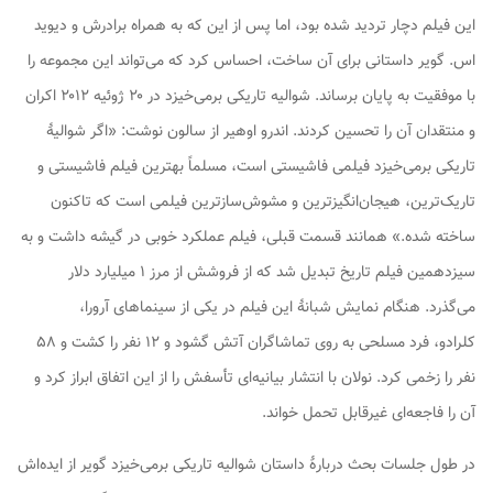
این فیلم دچار تردید شده بود، اما پس از این که به همراه برادرش و دیوید
اس. گویر داستانی برای آن ساخت، احساس کرد که می‌تواند این مجموعه را
با موفقیت به پایان برساند.
شوالیه تاریکی برمی‌خیزد
در ۲۰ ژوئیه ۲۰۱۲ اکران
و منتقدان آن را تحسین کردند. اندرو اوهیر از
سالون
نوشت: «اگر
شوالیهٔ
تاریکی برمی‌خیزد
فیلمی فاشیستی است، مسلماً بهترین فیلم فاشیستی و
تاریک‌ترین، هیجان‌انگیزترین و مشوش‌سازترین فیلمی است که تاکنون
ساخته شده.»
همانند قسمت قبلی، فیلم عملکرد خوبی در گیشه داشت و به
سیزدهمین فیلم تاریخ تبدیل شد که از فروشش از مرز ۱ میلیارد دلار
می‌گذرد. هنگام نمایش شبانهٔ این فیلم در یکی از سینماهای آرورا،
کلرادو، فرد مسلحی به روی تماشاگران آتش گشود و ۱۲ نفر را کشت و ۵۸
نفر را زخمی کرد. نولان با انتشار بیانیه‌ای تأسفش را از این اتفاق ابراز کرد و
آن را فاجعه‌ای غیرقابل تحمل خواند.
در طول جلسات بحث دربارهٔ داستان
شوالیه تاریکی برمی‌خیزد
گویر از ایده‌اش