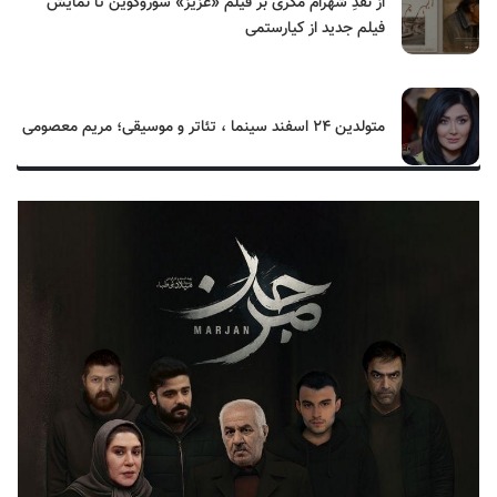
از نقدِ شهرام مکری بر فیلم «عزیز» سوروگوین تا نمایش
فیلم جدید از کیارستمی
متولدین ۲۴ اسفند سینما ، تئاتر و موسیقی؛ مریم معصومی