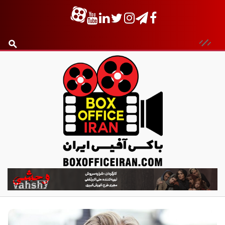
ب
ا
ک
س
آ