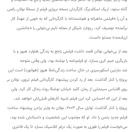
گناه ستود. اریک اسکلدبرگ کارگردان نسخه نروژی فیلم از نسخهٔ نولان راضی
و آن را «فیلمی ماهرانه و هوشمندانه با کارگردانی که به خوبی از عهدهٔ کار
برآمده» توصیف کرد. ریچارد شیکل از مجله تایم
بی‌خوابی
را «جانشین
ارزشمند»
ممنتو
دانست.
بعد از
بی‌خوابی
نولان قصد داشت فیلمی راجع به زندگی هاوارد هیوز و با
بازیگری جیم کری بسازد. او فیلم‌نامه را نوشته بود، ولی وقتی متوجه
شد مارتین اسکورسیزی در حال ساخت زندگی‌نامهٔ هیوز (
هوانورد
) است این
پروژه را کنار گذاشت. بعد از رد کردن پیشنهاد کارگردانی فیلم
تروی
، نولان بر
روی اقتباس سینمایی از رمان
کلید خیابان
نوشتهٔ روث رندال کار کرد، ولی
بعد از این که احساس کرد این فیلم شبیه کارهای قبلی‌اش خواهد شد،
پروژه را کنار گذاشت. اوایل سال ۲۰۰۳، نولان به وارنر برادرز پیشنهاد ساخت
فیلم جدید بتمن را داد. او که مجذوب این شخصیت و داستانش شده بود،
می‌خواست فیلم را طوری به صورت یک درام کلاسیک بسازد تا یک فانتزی