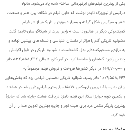
یکی از بهترین فیلم‌های ابرقهرمانی ساخته شده یاد می‌شود. مانولا
دارگیس از نیویورک تایمز نوشت که «این فیلم در شکاف بین هنر و صنعت،
شعر و سرگرمی شکل گرفته و بسیار عمیق‌تر و تاریک‌تر از هر فیلم
کمیک‌بوکی دیگر در هالیوود است.» راجر ایبرت از شیکاگو سان-تایمز گفت
«
شوالیه تاریکی
گام را فراتر از داستان اقتباسی و نسخه‌های پیشین نهاده و
به تراژدی مسحورکننده‌ای بدل گشته‌است.»
شوالیه تاریکی
در طول اکرانش
چندین رکورد گیشه‌ای را جابه‌جا کرد. در آمریکای شمالی ۵۳۴٬۸۵۸٬۴۴۴ دلار
و ۴۶۹٬۷۰۰٬۰۰۰ در دیگر کشورها فروخت و فروش فیلم مجموعاً به
۱٬۰۰۴٬۵۵۸٬۴۴۴ دلار رسید.
شوالیه تاریکی
نخستین فیلمی بود که بخش‌هایی
از آن به وسیلهٔ دوربین آی‌مکس ۱۵/۷۰ میلی‌متری فیلم‌برداری شد.در هشتاد
و یکمین دوره جوایز اسکار این فیلم نامزد دریافت هشت جایزه شد که جایزهٔ
بهترین بازیگر مکمل مرد برای هیت لجر و جایزه بهترین تدوین صدا را از آن
خود کرد.