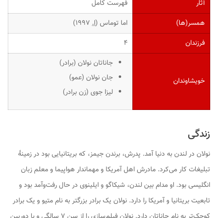
آثار
فهرست کامل
همسر(ها)
اما توماس (
ا.
۱۹۹۷)
فرزندان
۴
جاناتان نولان (برادر)
جان نولان (عمو)
خویشاوندان
لیزا جوی (زن برادر)
زندگی
نولان در لندن به دنیا آمد. پدرش، برندن جیمز، که بریتانیایی بود در زمینهٔ
تبلیغات کار می‌کرد. مادرش اهل آمریکا و مهماندار هواپیما و معلم زبان
انگلیسی بود. او مدام بین لندن، شیکاگو و ایلینوی در حال رفت‌وآمد بود و
تابعیت بریتانیا و آمریکا را دارد. نولان یک برادر بزرگتر به نام متیو و یک برادر
کوچک‌تر به نام جاناتان دارد. نولان فیلم‌سازی را از سن ۷ سالگی و با دوربین