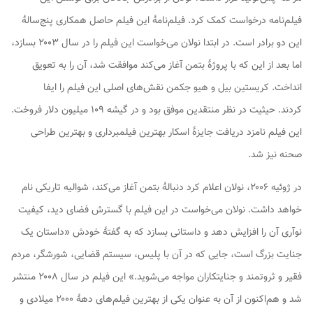
فیلم‌نامه درخواست کمک کرد. فیلم‌نامهٔ این فیلم حاصل همکاری پنج‌سالهٔ
این دو برادر است. در ابتدا نولان می‌خواست این فیلم را در سال ۲۰۰۳ بسازد،
اما بعد از این که با پروژهٔ
بتمن آغاز می‌کند
موافقت شد، آن را به تعویق
انداخت. کریستین بیل و هیو جکمن نقش‌های اصلی این فیلم را ایفا
کردند.
حیثیت
در نظر منتقدین موفق بود و در گیشه ۱۰۹ میلیون دلار فروخت.
این فیلم نامزد دریافت جایزهٔ اسکار بهترین فیلمبرداری و بهترین طراحی
صحنه نیز شد.
در ژوئیه ۲۰۰۶، نولان اعلام کرد دنبالهٔ
بتمن آغاز می‌کند
،
شوالیه تاریکی
نام
خواهد داشت. نولان می‌خواست در این فیلم با گسترش فضای دید، کیفیت
نوآری آن را افزایش دهد و داستانی بسازد که به گفتهٔ خودش «داستان یک
جنایت بزرگ است، جایی که در آن با پلیس، سیستم قضایی، شورشگر، مردم
فقیر و ثروتمند و جنایتکاران مواجه می‌شوید.» این فیلم در سال ۲۰۰۸ منتشر
شد و هم‌اکنون از آن به عنوان یکی از بهترین فیلم‌های دههٔ ۲۰۰۰ میلادی و