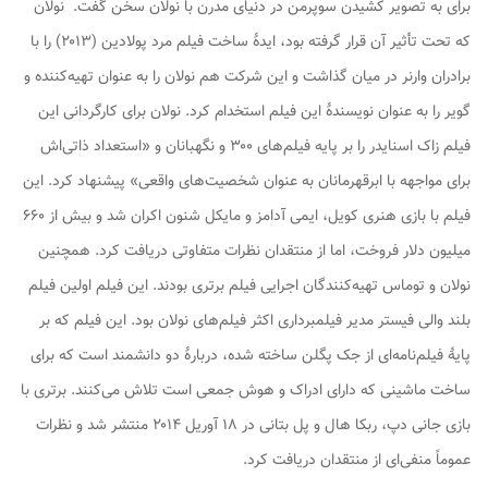
برای به تصویر کشیدن سوپرمن در دنیای مدرن با نولان سخن گفت. نولان
که تحت تأثیر آن قرار گرفته بود، ایدهٔ ساخت فیلم
مرد پولادین
(۲۰۱۳) را با
برادران وارنر در میان گذاشت و این شرکت هم نولان را به عنوان تهیه‌کننده و
گویر را به عنوان نویسندهٔ این فیلم استخدام کرد. نولان برای کارگردانی این
فیلم زاک اسنایدر را بر پایه فیلم‌های
۳۰۰
و
نگهبانان
و «استعداد ذاتی‌اش
برای مواجهه با ابرقهرمانان به عنوان شخصیت‌های واقعی» پیشنهاد کرد. این
فیلم با بازی هنری کویل، ایمی آدامز و مایکل شنون اکران شد و بیش از ۶۶۰
میلیون دلار فروخت، اما از منتقدان نظرات متفاوتی دریافت کرد. همچنین
نولان و توماس تهیه‌کنندگان اجرایی فیلم
برتری
بودند. این فیلم اولین فیلم
بلند والی فیستر مدیر فیلمبرداری اکثر فیلم‌های نولان بود. این فیلم که بر
پایهٔ فیلم‌نامه‌ای از جک پگلن ساخته شده، دربارهٔ دو دانشمند است که برای
ساخت ماشینی که دارای ادراک و هوش جمعی است تلاش می‌کنند.
برتری
با
بازی جانی دپ، ربکا هال و پل بتانی در ۱۸ آوریل ۲۰۱۴ منتشر شد و نظرات
عموماً منفی‌ای از منتقدان دریافت کرد.