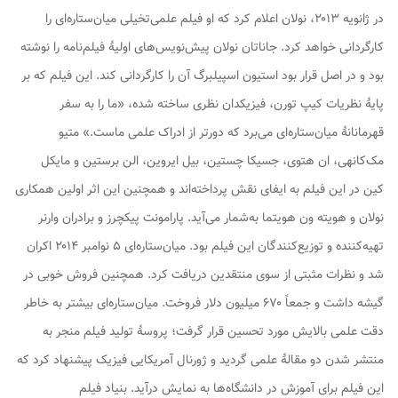
در ژانویه ۲۰۱۳، نولان اعلام کرد که او فیلم علمی‌تخیلی
میان‌ستاره‌ای
را
کارگردانی خواهد کرد. جاناتان نولان پیش‌نویس‌های اولیهٔ فیلم‌نامه را نوشته
بود و در اصل قرار بود استیون اسپیلبرگ آن را کارگردانی کند. این فیلم که بر
پایهٔ نظریات کیپ تورن، فیزیکدان نظری ساخته شده، «ما را به سفر
قهرمانانهٔ میان‌ستاره‌ای می‌برد که دورتر از ادراک علمی ماست.» متیو
مک‌کانهی، ان هتوی، جسیکا چستین، بیل ایروین، الن برستین و مایکل
کین در این فیلم به ایفای نقش پرداخته‌اند و همچنین این اثر اولین همکاری
نولان و هویته ون هویتما به‌شمار می‌آید. پارامونت پیکچرز و برادران وارنر
تهیه‌کننده و توزیع‌کنندگان این فیلم بود.
میان‌ستاره‌ای
۵ نوامبر ۲۰۱۴ اکران
شد و نظرات مثبتی از سوی منتقدین دریافت کرد. همچنین فروش خوبی در
گیشه داشت و جمعاً ۶۷۰ میلیون دلار فروخت.
میان‌ستاره‌ای
بیشتر به خاطر
دقت علمی بالایش مورد تحسین قرار گرفت؛ پروسهٔ تولید فیلم منجر به
منتشر شدن دو مقالهٔ علمی گردید و
ژورنال آمریکایی فیزیک
پیشنهاد کرد که
این فیلم برای آموزش در دانشگاه‌ها به نمایش درآید. بنیاد فیلم