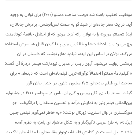
موفقیت
تعقیب
باعث شد فرصت ساخت
ممنتو
(۲۰۰۰) برای نولان به وجود
آید. در یک سفر جاده‌ای از شیکاگو به سمت لس‌آنجلس، برادرش جاناتان،
ایدهٔ «ممنتو موری» را به نولان ارائه کرد. مردی که از اختلال حافظهٔ کوتاه‌مدت
رنج می‌برد و از یادداشت‌ها و خالکوبی برای پیدا کردن قاتل همسرش استفاده
می‌کند. نولان بر اساس این ایده، فیلم‌نامه‌ای نوشت که داستان در آن
برعکس روایت می‌شود. آرون رایدر، از مدیران نیومارکت فیلمز دربارهٔ آن گفت:
«[فیلم‌نامهٔ ممنتو] احتمالاً نوآورانه‌ترین فیلم‌نامه‌ای است که دیده‌ام.» برای
ساخت این فیلم بودجه‌ای ۴٫۵ میلیون دلاری در اختیار نولان قرار
گرفت.
ممنتو
با بازی گای پیرس و کری-ان ماس در سپتامبر ۲۰۰۰ در جشنواره
بین‌المللی فیلم ونیز به نمایش درآمد و تحسین منتقدان را برانگیخت. جو
مورگنسترن در
وال استریت ژورنال
نوشت: «به خاطر نمی‌آورم فیلمی چنین
زیرکانه، به طرز غریبی تأثیرگذار و به شکل ماهرانه‌ای بامزه به نظرم آمده
باشد.» بیل اسمیت در کتابش
فلسفهٔ نئونوآر
مقایسه‌ای با مقالهٔ جان لاک به