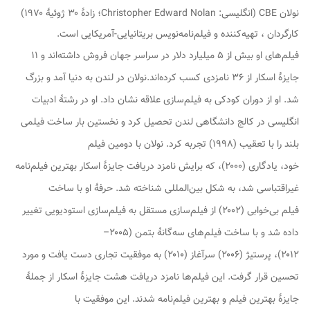
نولان
CBE
(انگلیسی:
Christopher Edward Nolan
؛ زادهٔ ۳۰ ژوئیهٔ ۱۹۷۰)
کارگردان ، تهیه‌کننده و فیلم‌نامه‌نویس بریتانیایی-آمریکایی است.
فیلم‌های او بیش از ۵ میلیارد دلار در سراسر جهان فروش داشته‌اند و ۱۱
جایزهٔ اسکار از ۳۶ نامزدی کسب کرده‌اند.نولان در لندن به دنیا آمد و بزرگ
شد. او از دوران کودکی به فیلم‌سازی علاقه نشان داد. او در رشتهٔ ادبیات
انگلیسی در کالج دانشگاهی لندن تحصیل کرد و نخستین بار ساخت فیلمی
بلند را با
تعقیب
(۱۹۹۸) تجربه کرد. نولان با دومین فیلم
خود،
یادگاری
(۲۰۰۰)، که برایش نامزد دریافت جایزهٔ اسکار بهترین فیلم‌نامه
غیراقتباسی شد، به شکل بین‌المللی شناخته شد. حرفهٔ او با ساخت
فیلم
بی‌خوابی
(۲۰۰۲) از فیلم‌سازی مستقل به فیلم‌سازی استودیویی تغییر
داده شد و با ساخت فیلم‌های سه‌گانهٔ
بتمن
(۲۰۰۵–
۲۰۱۲)،
پرستیژ
(۲۰۰۶)
سرآغاز
(۲۰۱۰) به موفقیت تجاری دست یافت و مورد
تحسین قرار گرفت. این فیلم‌ها نامزد دریافت هشت جایزهٔ اسکار از جملهٔ
جایزهٔ بهترین فیلم و بهترین فیلم‌نامه شدند. این موفقیت با