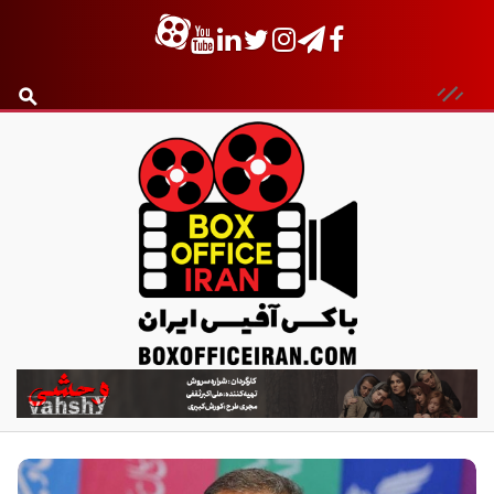
ب
ا
ک
س
آ