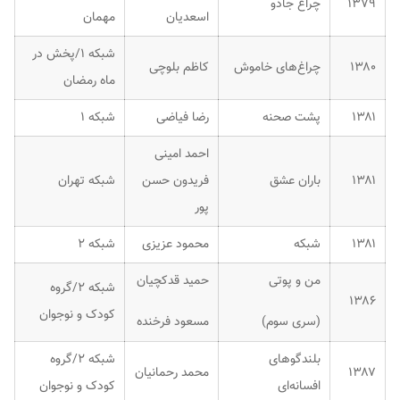
۱۳۷۹
چراغ جادو
اسعدیان
مهمان
شبکه ۱/پخش در
۱۳۸۰
چراغ‌های خاموش
کاظم بلوچی
ماه رمضان
۱۳۸۱
پشت صحنه
رضا فیاضی
شبکه ۱
احمد امینی
۱۳۸۱
باران عشق
فریدون حسن
شبکه تهران
پور
۱۳۸۱
شبکه
محمود عزیزی
شبکه ۲
من و پوتی
حمید قدکچیان
شبکه ۲/گروه
۱۳۸۶
کودک و نوجوان
(سری سوم)
مسعود فرخنده
بلندگوهای
شبکه ۲/گروه
۱۳۸۷
محمد رحمانیان
افسانه‌ای
کودک و نوجوان