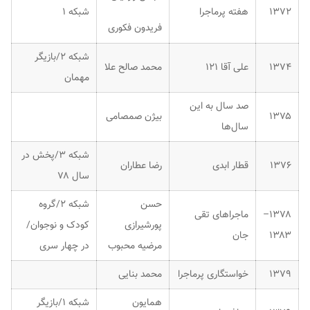
۱۳۷۲
هفته پرماجرا
شبکه ۱
فریدون فکوری
شبکه ۲/بازیگر
۱۳۷۴
علی آقا ۱۲۱
محمد صالح علا
مهمان
صد سال به این
۱۳۷۵
بیژن صمصامی
سال‌ها
شبکه ۳/پخش در
۱۳۷۶
قطار ابدی
رضا عطاران
سال ۷۸
حسن
شبکه ۲/گروه
۱۳۷۸–
ماجراهای تقی
پورشیرازی
کودک و نوجوان/
۱۳۸۳
جان
مرضیه محبوب
در چهار سری
۱۳۷۹
خواستگاری پرماجرا
محمد بنایی
همایون
شبکه ۱/بازیگر