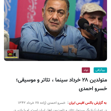
ف
ی
س
ا
ی
ر
ا
ن
بیوگرافی
تولد
متولدین ۲۸ خرداد سینما ، تئاتر و موسیقی؛
خسرو احمدی
به گزارش باکس افیس ایران
:
خسرو احمدی (زاده ۲۸ خرداد ۱۳۴۲
در تهران) بازیگر سینما، تئاتر و تلویزیون اهل ایران است. او با بازی در