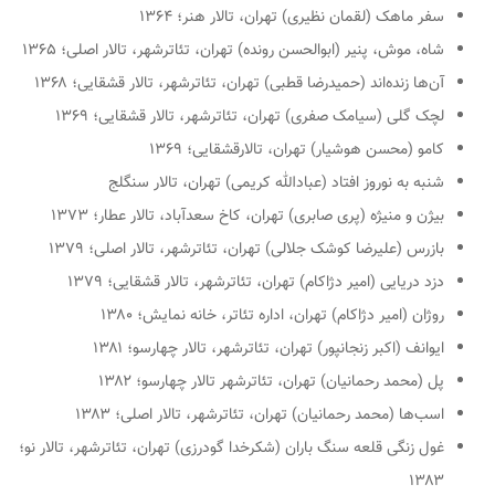
سفر ماهک (لقمان نظیری) تهران، تالار هنر؛ ۱۳۶۴
شاه، موش، پنیر (ابوالحسن رونده) تهران، تئاترشهر، تالار اصلی؛ ۱۳۶۵
آن‌ها زنده‌اند (حمیدرضا قطبی) تهران، تئاترشهر، تالار قشقایی؛ ۱۳۶۸
لچک گلی (سیامک صفری) تهران، تئاترشهر، تالار قشقایی؛ ۱۳۶۹
کامو (محسن هوشیار) تهران، تالارقشقایی؛ ۱۳۶۹
شنبه به نوروز افتاد (عبادالله کریمی) تهران، تالار سنگلج
بیژن و منیژه (پری صابری) تهران، کاخ سعدآباد، تالار عطار؛ ۱۳۷۳
بازرس (علیرضا کوشک جلالی) تهران، تئاترشهر، تالار اصلی؛ ۱۳۷۹
دزد دریایی (امیر دژاکام) تهران، تئاترشهر، تالار قشقایی؛ ۱۳۷۹
روژان (امیر دژاکام) تهران، اداره تئاتر، خانه نمایش؛ ۱۳۸۰
ایوانف (اکبر زنجانپور) تهران، تئاترشهر، تالار چهارسو؛ ۱۳۸۱
پل (محمد رحمانیان) تهران، تئاترشهر تالار چهارسو؛ ۱۳۸۲
اسب‌ها (محمد رحمانیان) تهران، تئاترشهر، تالار اصلی؛ ۱۳۸۳
غول زنگی قلعه سنگ باران (شکرخدا گودرزی) تهران، تئاترشهر، تالار نو؛
۱۳۸۳