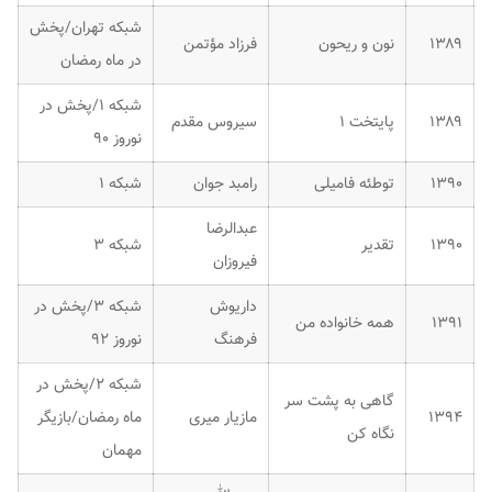
شبکه تهران/پخش
۱۳۸۹
نون و ریحون
فرزاد مؤتمن
در ماه رمضان
شبکه ۱/پخش در
۱۳۸۹
پایتخت ۱
سیروس مقدم
نوروز ۹۰
۱۳۹۰
توطئه فامیلی
رامبد جوان
شبکه ۱
عبدالرضا
۱۳۹۰
تقدیر
شبکه ۳
فیروزان
داریوش
شبکه ۳/پخش در
۱۳۹۱
همه خانواده من
فرهنگ
نوروز ۹۲
شبکه ۲/پخش در
گاهی به پشت سر
۱۳۹۴
مازیار میری
ماه رمضان/بازیگر
نگاه کن
مهمان