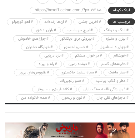
لینک کوتاه
https://boxofficeiran.com /?p=119485
برچسب ها
آخرین جشن
آن‌ها زنده‌اند
آهو کوچولو
النگ و دولنگ
ایرج طهماسب
باران عشق
بیژن و منیژه
پپرونی برای دیکتاتور
چراغ‌های خاموش
چهارراه استانبول
خسرو احمدی
خوابگاه دختران
خوشنام
در خوان هشتم
دزد دریایی
دفینه‌های گندم
دونده زمین
راه و بیراه
سفر ماهک
سیاه سفید خاکستری
طاووس‌های بی‌پر
عطر و گلاب بپاشید
عمو زنجیرباف
غول زنگی قلعه سنگ باران
کلاه قرمزی و سروناز
ماجراهای تقی جان
نون و ریحون
همه خانواده من