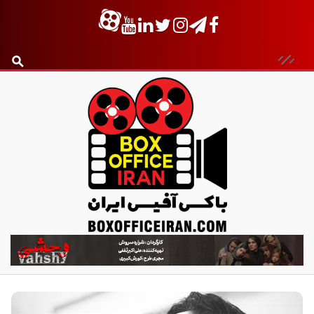
ب
ا
ک
س
آ