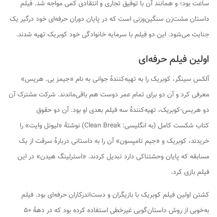
ساعت بود؛ و همانند آن با توفیق تجاری و انتقادی کمی مواجه شد. فیلم
داستان مشت‌زن سنگین‌وزنی است که در پایان دوران حرفه‌ای خود درگیر یک
جنایت می‌شود. این دو فیلم با سرمایه خانوادگی خود کوبریک تهیه شدند.
اولین فیلم حرفه‌ای
آلکس سینگر، کوبریک را به تهیه‌کنندهٔ جوانی به نام «جیمز بی. هریس»
معرفی کرد و آن دو برای تمام عمر دوست هم باقی‌ماندند. شرکت مشترک آن
دو هریس-کوبریک، تهیه‌کنندهٔ سه فیلم بعدی او بود. آن دو حقوق
کتاب
شکست کامل
(به انگلیسی:
Clean Break
) نوشتهٔ «لیونل وایت» را
خریدند، کوبریک و «جیم تامپسون» آن را به داستانی دربارهٔ سرقت از یک
مسابقه که پایان وحشتناکی دارد تبدیل کردند. «استرلینگ هیدن» در این
فیلم بازی کرد.
کشتن
اولین فیلم کوبریک با بازیگران و دست‌اندرکاران حرفه‌ای بود. فیلم
به‌خوبی از روش داستان‌گویی غیرخطی استفاده کرده بود که در دههٔ ۵۰