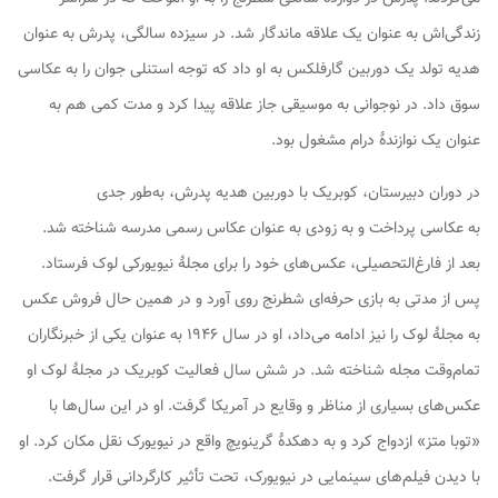
زندگی‌اش به عنوان یک علاقه ماندگار شد. در سیزده سالگی، پدرش به عنوان
هدیه تولد یک دوربین گارفلکس به او داد که توجه استنلی جوان را به عکاسی
سوق داد. در نوجوانی به موسیقی جاز علاقه پیدا کرد و مدت کمی هم به
عنوان یک نوازندهٔ درام مشغول بود.
در دوران دبیرستان، کوبریک با دوربین هدیه پدرش، به‌طور جدی
به عکاسی پرداخت و به زودی به عنوان عکاس رسمی مدرسه شناخته شد.
بعد از فارغ‌التحصیلی، عکس‌های خود را برای مجلهٔ نیویورکی لوک فرستاد.
پس از مدتی به بازی حرفه‌ای شطرنج روی آورد و در همین حال فروش عکس
به مجلهٔ لوک را نیز ادامه می‌داد، او در سال ۱۹۴۶ به عنوان یکی از خبرنگاران
تمام‌وقت مجله شناخته شد. در شش سال فعالیت کوبریک در مجلهٔ لوک او
عکس‌های بسیاری از مناظر و وقایع در آمریکا گرفت. او در این سال‌ها با
«توبا متز» ازدواج کرد و به دهکدهٔ گرینویچ واقع در نیویورک نقل مکان کرد. او
با دیدن فیلم‌های سینمایی در نیویورک، تحت تأثیر کارگردانی قرار گرفت.