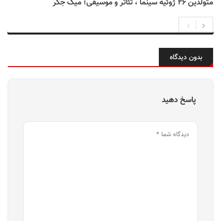
متولدین ۲۶ ژوئیه سینما ، تئاتر و موسیقی؛ میک جگر
بدون دیدگاه
پاسخ دهید