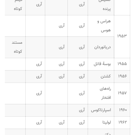
آری
آری
پرنده
کوتاه
هراس و
آری
آری
هوس
۱۹۵۳
مستند
دریانوردان
آری
آری
کوتاه
۱۹۵۵
بوسهٔ قاتل
آری
آری
آری
۱۹۵۶
کشتن
آری
آری
آری
راه‌های
۱۹۵۷
آری
آری
افتخار
۱۹۶۰
اسپارتاکوس
آری
۱۹۶۲
لولیتا
آری
آری
آری
دکتر