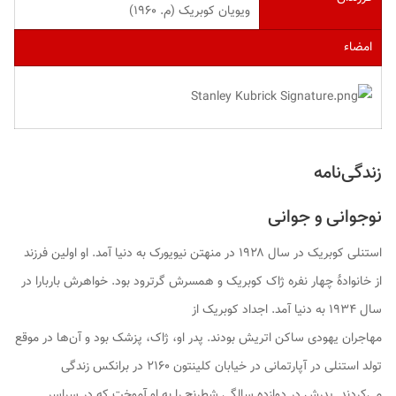
ویویان کوبریک (م. ۱۹۶۰)
امضاء
زندگی‌نامه
نوجوانی و جوانی
استنلی کوبریک در سال ۱۹۲۸ در منهتن نیویورک به دنیا آمد. او اولین فرزند
از خانوادهٔ چهار نفره ژاک کوبریک و همسرش گرترود بود. خواهرش باربارا در
سال ۱۹۳۴ به دنیا آمد. اجداد کوبریک از
مهاجران یهودی ساکن اتریش بودند. پدر او، ژاک، پزشک بود و آن‌ها در موقع
تولد استنلی در آپارتمانی در خیابان کلینتون ۲۱۶۰ در برانکس زندگی
می‌کردند. پدرش در دوازده سالگی شطرنج را به او آموخت که در سراسر