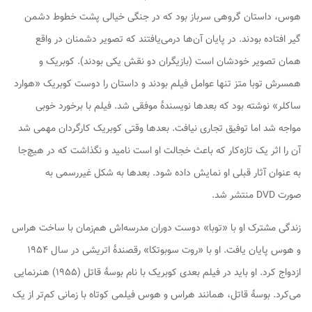
هوس
، داستان گروهی سرباز بود که در جنگی خیالی پشت خطوط دشمن
گیر افتاده بودند. در پایان آن‌ها درمی‌یافتند که تصویر دشمنان در واقع
همان تصویر خودشان است (بازیگران دو نقش یکی بودند). کوبریک و
همسرش توبا متز تنها عوامل فیلم بودند و داستان را دوست کوبریک «هوارد
ساکلر» نوشته بود که بعدها نویسندهٔ موفقی شد. فیلم با برخورد خوبی
مواجه شد اما توفیق تجاری نیافت. بعدها وقتی کوبریک کارگردان مهمی شد
آن را اثر یک تازه‌کار که باعث خجالت او است نامید و نگذاشت که در هیچ‌جا
به عنوان آثار قبلی او نمایش داده شود. بعدها به شکل غیررسمی به
صورت DVD منتشر شد.
زندگی مشترک او با «توبا» دوست دوران مدرسه‌اش هم‌زمان با ساخت
هراس
و هوس
پایان یافت. او با «روت سوبوتکا» رقصندهٔ اتریشی در سال ۱۹۵۴
ازدواج کرد. او باید در فیلم بعدی کوبریک با نام
بوسهٔ قاتل
(۱۹۵۵) هنرنمایی
می‌کرد.
بوسهٔ قاتل
، همانند
هراس و هوس
فیلمی کوتاه با زمانی کم‌تر از یک