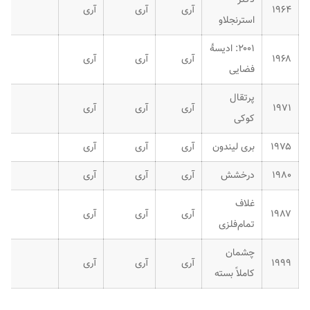
۱۹۶۴
آری
آری
آری
استرنجلاو
۲۰۰۱: ادیسهٔ
۱۹۶۸
آری
آری
آری
فضایی
پرتقال
۱۹۷۱
آری
آری
آری
کوکی
۱۹۷۵
بری لیندون
آری
آری
آری
۱۹۸۰
درخشش
آری
آری
آری
غلاف
۱۹۸۷
آری
آری
آری
تمام‌فلزی
چشمان
۱۹۹۹
آری
آری
آری
کاملاً بسته