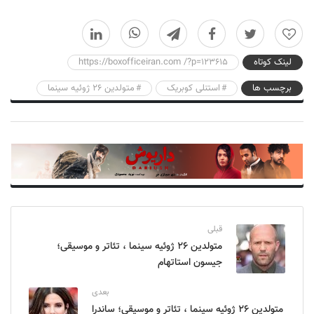
0
لینک کوتاه
https://boxofficeiran.com /?p=123615
برچسب ها
استنلی کوبریک
متولدین 26 ژوئیه سینما
قبلی
متولدین ۲۶ ژوئیه سینما ، تئاتر و موسیقی؛
جیسون استاتهام
بعدی
متولدین ۲۶ ژوئیه سینما ، تئاتر و موسیقی؛ ساندرا