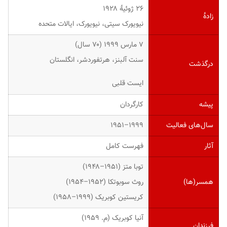
۲۶ ژوئیهٔ ۱۹۲۸
زادهٔ
نیویورک سیتی، نیویورک، ایالات متحده
۷ مارس ۱۹۹۹ (۷۰ سال)
سنت آلبنز، هرتفوردشر، انگلستان
درگذشت
ایست قلبی
پیشه
کارگردان
سال‌های فعالیت
۱۹۹۹–۱۹۵۱
آثار
فهرست کامل
توبا متز (۱۹۵۱–۱۹۴۸)
همسر(ها)
روث سوبوتکا (۱۹۵۲–۱۹۵۴)
کریستین کوبریک (۱۹۹۹–۱۹۵۸)
آنیا کوبریک (م. ۱۹۵۹)
فرزندان