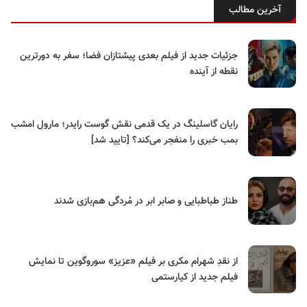
آخرین مطالب
جزئیات جدید از فیلم بعدی پیشتازان فضا؛ سفر به دورترین
نقطه از آینده
رایان گاسلینگ در یک قدمی نقش گوست رایدر؛ مارول امشب
بمب خبری را منفجر می‌کند؟ [تایید شد]
طناز طباطبایی و صابر ابر در مُردگی هم‌بازی شدند
از نقدِ شهرام مکری بر فیلم «عزیز» سوروگوین تا نمایش
فیلم جدید از کیارستمی