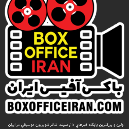
اولين و بزرگترين پايگاه خبرهاي داغ سينما تئاتر تلويزيون موسيقي در ايران