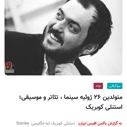
ف
ی
س
ا
ی
ر
ا
ن
بیوگرافی
تولد
متولدین ۲۶ ژوئیه سینما ، تئاتر و موسیقی؛
استنلی کوبریک
به گزارش باکس افیس ایران:
استَنلی کوبریک (به انگلیسی:
Stanley