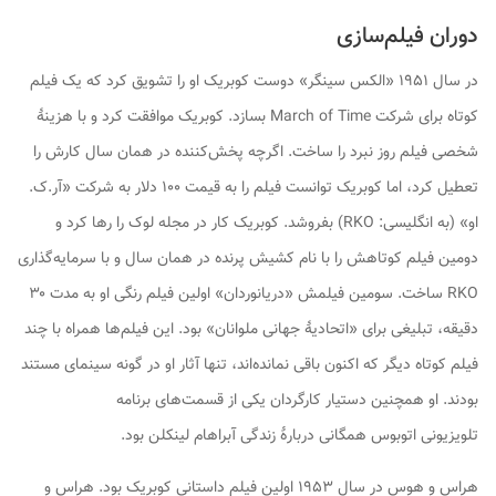
دوران فیلم‌سازی
در سال ۱۹۵۱ «الکس سینگر» دوست کوبریک او را تشویق کرد که یک فیلم
کوتاه برای شرکت March of Time بسازد. کوبریک موافقت کرد و با هزینهٔ
شخصی فیلم
روز نبرد
را ساخت. اگرچه پخش‌کننده در همان سال کارش را
تعطیل کرد، اما کوبریک توانست فیلم را به قیمت ۱۰۰ دلار به شرکت «آر.ک.
او» (به انگلیسی:
RKO
) بفروشد. کوبریک کار در مجله لوک را رها کرد و
دومین فیلم کوتاهش را با نام
کشیش پرنده
در همان سال و با سرمایه‌گذاری
RKO ساخت. سومین فیلمش «دریانوردان» اولین فیلم رنگی او به مدت ۳۰
دقیقه، تبلیغی برای «اتحادیهٔ جهانی ملوانان» بود. این فیلم‌ها همراه با چند
فیلم کوتاه دیگر که اکنون باقی نمانده‌اند، تنها آثار او در گونه سینمای مستند
بودند. او همچنین دستیار کارگردان یکی از قسمت‌های برنامه
تلویزیونی
اتوبوس همگانی
دربارهٔ زندگی آبراهام لینکلن بود.
هراس و هوس
در سال ۱۹۵۳ اولین فیلم داستانی کوبریک بود.
هراس و