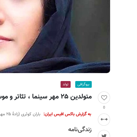
ر
ا
ن
بیوگرافی
تولد
متولدین ۲۵ مهر سینما ، تئاتر و موسیقی؛ باران کوثری
0
به گزارش باکس افیس ایران:
باران کوثری (زادهٔ ۲۵ مهر ۱۳۶۴) بازیگر سینما و تئاتر اهل ایران است.
زندگی‌نامه