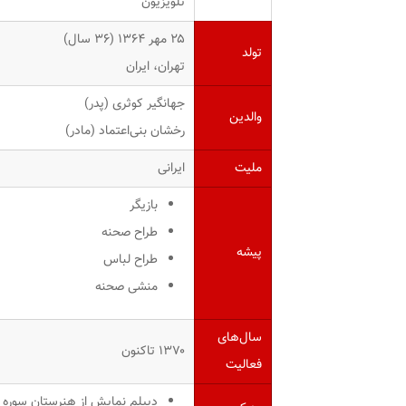
تلویزیون
۲۵ مهر ۱۳۶۴ ‏(۳۶ سال)
تولد
تهران، ایران
جهانگیر کوثری (پدر)
والدین
رخشان بنی‌اعتماد (مادر)
ملیت
ایرانی
بازیگر
طراح صحنه
پیشه
طراح لباس
منشی صحنه
سال‌های
۱۳۷۰ تاکنون
فعالیت
دیپلم نمایش از هنرستان سوره