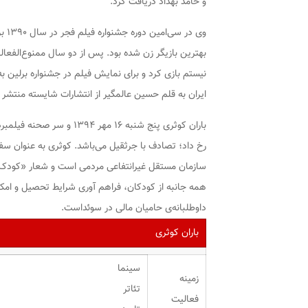
و حامد بهداد دریافت کرد.
وی 
نیستم بازی کرد و برای نمایش فیلم در جشنواره برلین 
ایران
به قلم حسین عالمگیر از انتشارات شایسته منتشر 
باران کوثری پنج شنبه ۱۶ 
رخ داد؛ تصادف با جرثقیل می‌باشد. کوثری به عنوان سف
سازمان مستقل غیرانتفاعی مردمی است و شعار «کودک خ
همه جانبه از کودکان، فراهم آوری شرایط تحصیل و ام
داوطلبانه‌ی حامیان مالی در سوئداست.
باران کوثری
سینما
زمینه
تئاتر
فعالیت