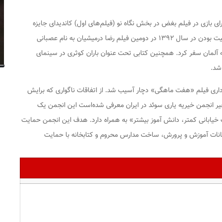
در سی‌امین دوره جشنواره فیلم فجر در سال ۱۳۹۰ برای بازی در فیلم بغض در بخش نگاه نو (فیلم‌های اول) کاندیدای جایزه
بهترین بازیگر زن شده بود. پس از دو سال ممنوع‌الفعالیت بودن در سال ۱۳۹۲ در دومین فیلم رضا درمیشیان به نام عصبانی
به آلمان سفر کرد. همچنین کتابی تحت عنوان
باران کوثری در سینمای
شد.
مهر ۱۳۹۴ و سر صحنه فیلمبرداری فیلم «هفت ماهگی» دچار آسیب شد. از اتفاقات ناگواری که برایش
یر انجمن خیریه یاری سوئد در ایران معرفی شده‌است این انجمن یک
یابانی کمتر، دانش آموز بیشتر» به همراه دارد. هدف این انجمن حمایت
کانات آموزش و پرورش، ساخت مدارس محروم و کتابخانه با حمایت