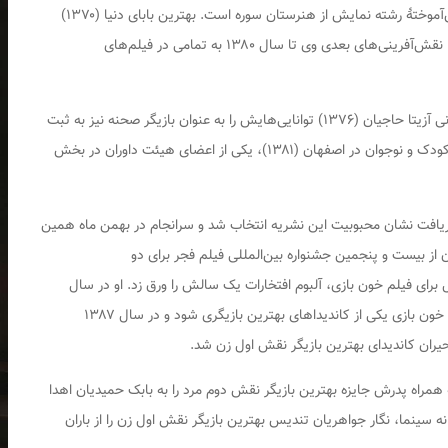
باران کوثری ۲۵ مهر ۱۳۶۴ در تهران به دنیا آمده و دانش‌آموختهٔ رشته نمایش از هنرستان سوره است. بهترین بابای دنیا (۱۳۷۰)
ساخته داریوش فرهنگ، نخستین تجربه بازیگری اوست. نقش‌آفرینی‌های بعدی وی تا سال ۱۳۸۰ به تمامی در فیلم‌های
کوثری همچنین با بازی در تئاتر آن سوی آینه به کارگردانی آزیتا حاجیان (۱۳۷۶) توانایی‌هایش را به عنوان بازیگر صحنه نیز به ثبت
رسانده‌است. او در هفدهمین جشنواره بین‌المللی فیلم کودک و نوجوان در اصفهان (۱۳۸۱)، یکی از اعضای هیئت داوران در بخش
برای دریافت نشان محبوبیت این نشریه انتخاب شد و سرانجام در بهمن ماه همین
ز بیست و پنجمین جشنواره بین‌المللی فیلم فجر برای دو
 برای فیلم خون بازی، آلبوم افتخارات یک سالش را ورق زد. او در سال
۱۳۸۶ در جایزه تصویر آسیا پاسیفیک توانست برای فیلم خون بازی یکی از کاندیداهای بهترین بازیگری شود و در سال ۱۳۸۷
یران کاندیدای بهترین بازیگر نقش اول زن شد.
 جشن خانه سینما در سال ۱۳۸۷ باران به همراه پدرش جایزه بهترین بازیگر نقش دوم مرد را به بابک حمیدیان اهدا
اردهمین جشن خانه سینما، نگار جواهریان تندیس بهترین بازیگر نقش اول زن را از باران