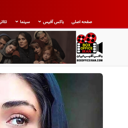
صفحه اصلی
باکس آفیس
سینما
تئاتر
ب
ا
ک
س
آ
ف
ی
س
ا
ی