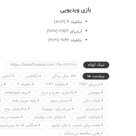
بازی ویدیویی
بتلفیلد ۴
(۲۰۱۳)
ان‌بی‌ای ۲کا۲۱
(۲۰۲۰)
بتلفیلد ۲۰۴۲
(۲۰۲۱)
لینک کوتاه
https://boxofficeiran.com /?p=134288
برچسب ها
۱۲ سال بردگی
آرکانزاس
آلیاس
ان‌بی‌ای ۲کا۲۱
بتلفیلد ۲۰۴۲
بتلفیلد ۴
بر
بیهوشی
پاکسازی: هرج و مرج
پرواز فوق‌العاده
خباثت ذاتی
دیدبان سوم
رفته عزیزم رفته
سی‌اس‌آی
سی‌اس‌آی: نیویورک
شکارچیان روح
لاوکرفت کانتری
مایکل کنت ویلیامز
معجزه در سنت
هفته پیش امشب با جان اولیور
هنگامی که ما برمی‌خیزیم
وقتی ساقه‌ها می‌شکنند