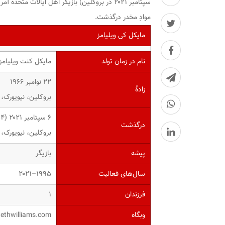
سپتامبر ۲۰۲۱ در بروکلین) بازیگر اهل ایالات م
موادِ مخدر درگذشت.
مایکل کی ویلیامز
نام در زمان تولد
مایکل کنت ویلیامز
۲۲ نوامبر ۱۹۶۶
زادهٔ
بروکلین، نیویورک، 
۶ سپتامبر ۲۰۲۱ (۵۴ سال)
درگذشت
بروکلین، نیویورک، 
پیشه
بازیگر
سال‌های فعالیت
۱۹۹۵–۲۰۲۱
فرزندان
۱
وبگاه
ethwilliams.com