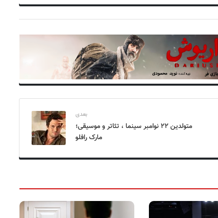
بعدی
متولدین ۲۲ نوامبر سینما ، تئاتر و موسیقی؛
مارک رافلو