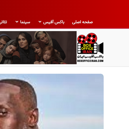
صفحه اصلی
باکس آفیس
سینما
تئاتر
ب
ا
ک
س
آ
ف
ی
س
ا
ی