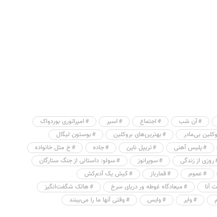
آن شب
اجتماع
اسیر
امپراتوری بوردواک
وکلین بی‌مادر
بهترین‌های بروکلین
بوستون لیگال
پلیس آهنی
تریپل ناین
جاده
خ مثل خانواده
روزی از زندگی
سوپرانوز
سولو: داستانی از جنگ ستارگان
عموم
قمارباز
کیش یک آدم‌کش
 آنا
میعادگاه غوطه ور دریای سرخ
هالک شگفت‌انگیز
وایر
وایس
وقتی آنها ما را می‌بینند