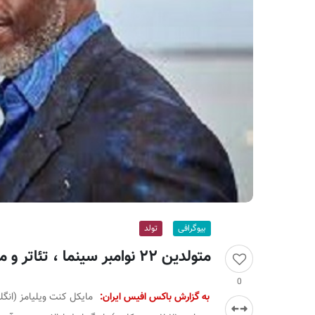
ر
ا
ن
بیوگرافی
تولد
متولدین ۲۲ نوامبر سینما ، تئاتر و موسیقی؛ مایکل کی ویلیامز
0
به گزارش باکس افیس ایران:
مایکل کنت ویلیامز (انگ